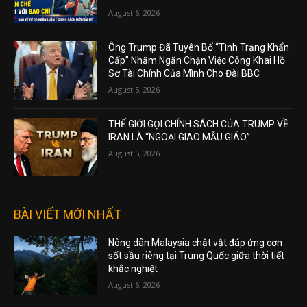
THƯỢNG VIỆN DÂN CHỦ ĐƯA LUẬT CẤM
BỘ QUỐC PHÒNG HẠN CHẾ ĐỐI VỚI BÁO
CHÍ
August 6, 2026
Ông Trump Đã Tuyên Bố “Tình Trạng Khẩn
Cấp” Nhằm Ngăn Chặn Việc Công Khai Hồ
Sơ Tài Chính Của Mình Cho Đài BBC
August 5, 2026
THẾ GIỚI GỌI CHÍNH SÁCH CỦA TRUMP VỀ
IRAN LÀ “NGOẠI GIAO MẪU GIÁO”
August 5, 2026
BÀI VIẾT MỚI NHẤT
Nông dân Malaysia chật vật đáp ứng cơn
sốt sầu riêng tại Trung Quốc giữa thời tiết
khắc nghiệt