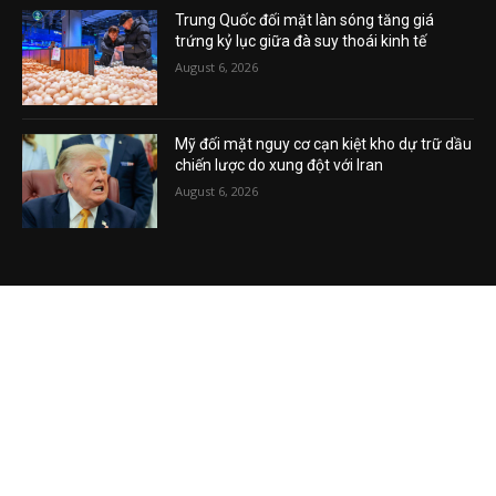
August 6, 2026
Trung Quốc đối mặt làn sóng tăng giá
trứng kỷ lục giữa đà suy thoái kinh tế
August 6, 2026
Mỹ đối mặt nguy cơ cạn kiệt kho dự trữ dầu
chiến lược do xung đột với Iran
August 6, 2026
VIDEO MỚI NHẤT
Vụ án tham nhũng Sheng Thao – David
Duong đi về đâu? Mô hình XHCN của Tô
Lâm bao giờ sẽ thành?
August 5, 2026