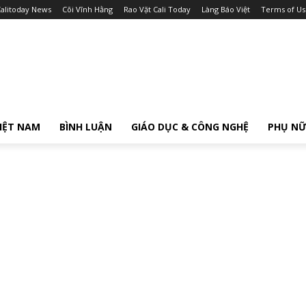
alitoday News
Cõi Vĩnh Hằng
Rao Vặt Cali Today
Làng Báo Việt
Terms of Us
IỆT NAM
BÌNH LUẬN
GIÁO DỤC & CÔNG NGHỆ
PHỤ N