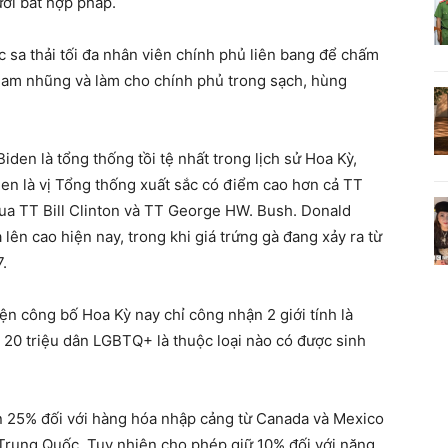
ười bất hợp pháp.
c sa thải tối đa nhân viên chính phủ liên bang để chấm
 tham nhũng và làm cho chính phủ trong sạch, hùng
den là tổng thống tồi tệ nhất trong lịch sử Hoa Kỳ,
den là vị Tổng thống xuất sắc có điểm cao hơn cả TT
ua TT Bill Clinton và TT George HW. Bush. Donald
lên cao hiện nay, trong khi giá trứng gà đang xảy ra từ
.
n công bố Hoa Kỳ nay chỉ công nhận 2 giới tính là
20 triệu dân LGBTQ+ là thuộc loại nào có được sinh
an 25% đối với hàng hóa nhập cảng từ Canada và Mexico
Trung Quốc. Tuy nhiên cho phép giữ 10% đối với năng