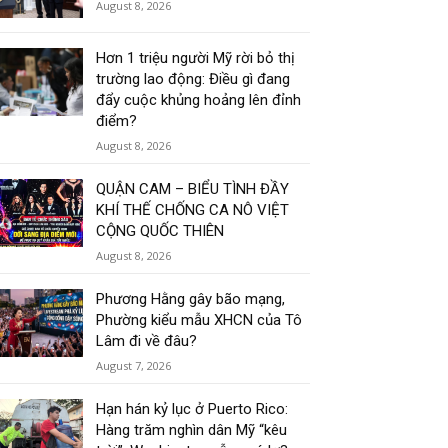
August 8, 2026
Hơn 1 triệu người Mỹ rời bỏ thị
trường lao động: Điều gì đang
đẩy cuộc khủng hoảng lên đỉnh
điểm?
August 8, 2026
QUẬN CAM – BIỂU TÌNH ĐẦY
KHÍ THẾ CHỐNG CA NÔ VIỆT
CỘNG QUỐC THIÊN
August 8, 2026
Phương Hằng gây bão mạng,
Phường kiểu mẫu XHCN của Tô
Lâm đi về đâu?
August 7, 2026
Hạn hán kỷ lục ở Puerto Rico:
Hàng trăm nghìn dân Mỹ “kêu