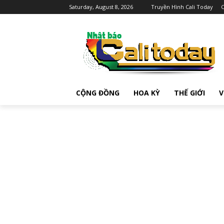
Saturday, August 8, 2026
Truyền Hình Cali Today
C
CỘNG ĐỒNG
HOA KỲ
THẾ GIỚI
V