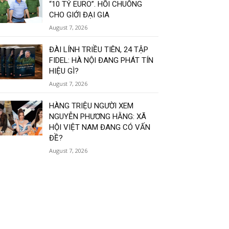
“10 TỶ EURO”. HỒI CHUÔNG
CHO GIỚI ĐẠI GIA
August 7, 2026
ĐÀI LÍNH TRIỀU TIÊN, 24 TẬP
FIDEL: HÀ NỘI ĐANG PHÁT TÍN
HIỆU GÌ?
August 7, 2026
HÀNG TRIỆU NGƯỜI XEM
NGUYỄN PHƯƠNG HẰNG: XÃ
HỘI VIỆT NAM ĐANG CÓ VẤN
ĐỀ?
August 7, 2026