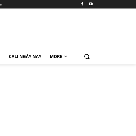
e
Ữ
CALI NGÀY NAY
MORE