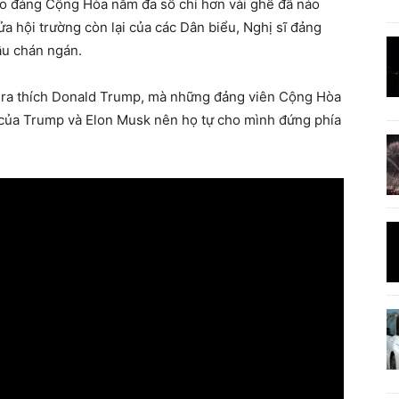
do đảng Cộng Hòa nắm đa số chỉ hơn vài ghế đã náo
ửa hội trường còn lại của các Dân biểu, Nghị sĩ đảng
ầu chán ngán.
ỏ ra thích Donald Trump, mà những đảng viên Cộng Hòa
của Trump và Elon Musk nên họ tự cho mình đứng phía