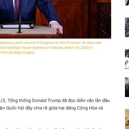
esses a joint session of Congress as Vice President JD Vance and
pitol building's House chamber on Tuesday, March 04, 2025 in
Post via Getty Images)
/3, Tổng thống Donald Trump đã đọc diễn văn lần đầu
iện Quốc hội đầy chia rẽ giữa hai đảng Cộng Hòa và