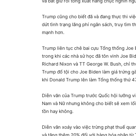
và bắt giữ rồi tống xuất hằng chục nghìn ng
Trump cũng cho biết đã và đang thực thi việ
dứt tình trạng lãng phí ngân sách, truy tìm
mạnh hơn.
Trump liên tục chê bai cựu Tổng thống Joe Bi
trong khi các nhà sử học đã tôn vinh Joe Bi
Richard Nixon và TT George W. Bush, chỉ th
Trump đổ tội cho Joe Biden làm giá trứng gà 
khi Donald Trump lên làm Tổng thống thứ 47
Diễn văn của Trump trước Quốc hội lưỡng việ
Nam và Nữ nhưng không cho biết sẽ xem lối 
tồn hay không.
Diễn văn xoáy vào việc trừng phạt thuế qu
và tăng thêm 20% đối với hàng hóa nhập từ 