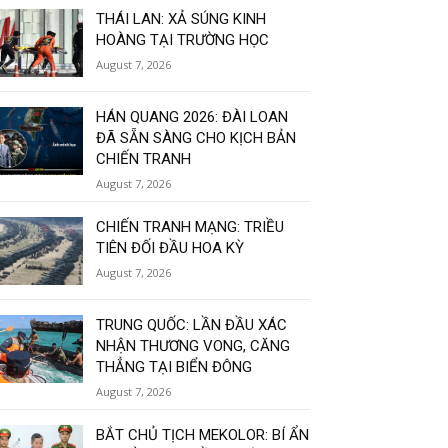
THÁI LAN: XẢ SÚNG KINH
HOÀNG TẠI TRƯỜNG HỌC
August 7, 2026
HÁN QUANG 2026: ĐÀI LOAN
ĐÃ SẴN SÀNG CHO KỊCH BẢN
CHIẾN TRANH
August 7, 2026
CHIẾN TRANH MẠNG: TRIỀU
TIÊN ĐỐI ĐẦU HOA KỲ
August 7, 2026
TRUNG QUỐC: LẦN ĐẦU XÁC
NHẬN THƯƠNG VONG, CĂNG
THẲNG TẠI BIỂN ĐÔNG
August 7, 2026
BẮT CHỦ TỊCH MEKOLOR: BÍ ẨN