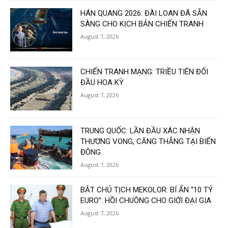
HÁN QUANG 2026: ĐÀI LOAN ĐÃ SẴN
SÀNG CHO KỊCH BẢN CHIẾN TRANH
August 7, 2026
CHIẾN TRANH MẠNG: TRIỀU TIÊN ĐỐI
ĐẦU HOA KỲ
August 7, 2026
TRUNG QUỐC: LẦN ĐẦU XÁC NHẬN
THƯƠNG VONG, CĂNG THẲNG TẠI BIỂN
ĐÔNG
August 7, 2026
BẮT CHỦ TỊCH MEKOLOR: BÍ ẨN “10 TỶ
EURO”. HỒI CHUÔNG CHO GIỚI ĐẠI GIA
August 7, 2026