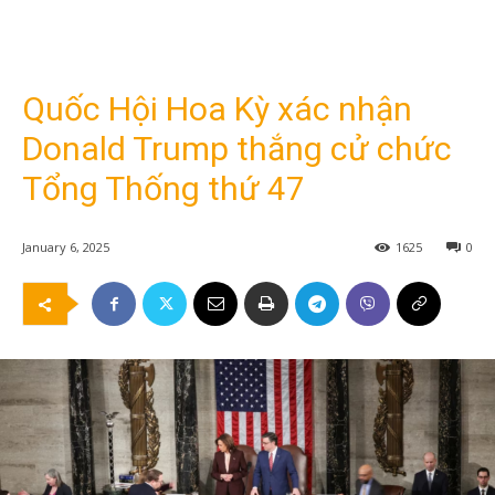
Quốc Hội Hoa Kỳ xác nhận
Donald Trump thắng cử chức
Tổng Thống thứ 47
January 6, 2025
1625
0