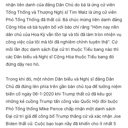
nhận liên danh của đảng Dân Chủ do bà là ứng cử viên
Tổng Thống và Thượng Nghị sĩ Tim Walz là ứng cử viên
Phó Tổng Thống đã thất cử. Bà chúc mừng liên danh đảng
Cộng Hòa và bà tuyên bố với báo chí rằng “Hôm nay nền
dân chủ của Hoa Kỳ vẫn tồn tại và tôi đã làm tròn nhiện vụ
công việc của tôi mà tôi đã nghiêm chỉnh tuyên thệ”. Cứ
mỗi lần đọc danh sách Đại cử tri thuộc Tiểu bang nào thì
các Dân biểu và Nghị sĩ Cộng Hòa thuộc Tiểu bang đó
đứng dậy reo hò.
Trong khi đó, một nhóm Dân biểu và Nghị sĩ đảng Dân
Chủ đã đứng lên phía trên gần bàn chủ tọa để tưởng niệm
biến cố ngày 06-1-2020 khi Trump thất cử đã kêu gọi
những kẻ cuồng Trump tấn công vào Quốc Hội đòi buộc
Phó Tổng thống Mike Pence chấp nhận một danh sách
Đại cử tri giả để công bố Trump thắng cử và xác nhận Joe
Biden thất cử. Cuộc bạo loạn nầy đã khiến cho ít nhất 5