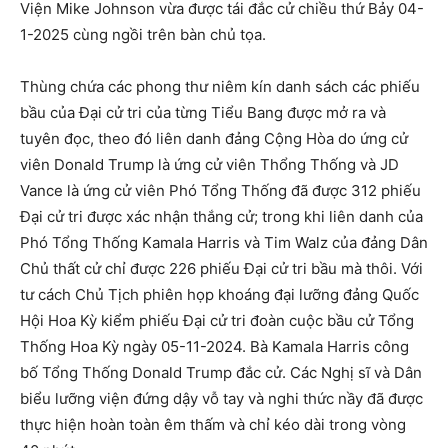
Viện Mike Johnson vừa được tái đắc cử chiều thứ Bảy 04-
1-2025 cùng ngồi trên bàn chủ tọa.
Thùng chứa các phong thư niêm kín danh sách các phiếu
bầu của Đại cử tri của từng Tiểu Bang được mở ra và
tuyên đọc, theo đó liên danh đảng Cộng Hòa do ứng cử
viên Donald Trump là ứng cử viên Thổng Thống và JD
Vance là ứng cử viên Phó Tổng Thống đã được 312 phiếu
Đại cử tri được xác nhận thắng cử; trong khi liên danh của
Phó Tổng Thống Kamala Harris và Tim Walz của đảng Dân
Chủ thất cử chỉ được 226 phiếu Đại cử tri bầu mà thôi. Với
tư cách Chủ Tịch phiên họp khoáng đại lưỡng đảng Quốc
Hội Hoa Kỳ kiểm phiếu Đại cử tri đoàn cuộc bầu cử Tổng
Thống Hoa Kỳ ngày 05-11-2024. Bà Kamala Harris công
bố Tổng Thống Donald Trump đắc cử. Các Nghị sĩ và Dân
biểu lưỡng viện đứng dậy vỗ tay và nghi thức nầy đã được
thực hiện hoàn toàn êm thấm và chỉ kéo dài trong vòng