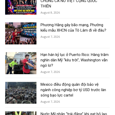
CHỐNG CA NÔ VIỆT CỘNG QUỐC
THIÊN
August 8, 2026
Phương Hằng gây bão mạng, Phường
kiểu mẫu XHCN của Tô Lâm đi về đâu?
August 7, 2026
Hạn hán kỷ lục ở Puerto Rico: Hàng trăm
nghìn dân Mỹ “kêu trời”, Washington vẫn
ngó lơ?
August 7, 2026
Mexico điều động quân đội bảo vệ
ngành công nghiệp bơ tỷ USD trước làn
sóng bạo lực cartel
August 7, 2026
Nước Mỹ nhận “trái đắng” khi gạt bỏ lao