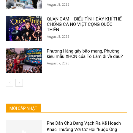
August 8, 2026
QUẬN CAM – BIỂU TÌNH ĐẦY KHÍ THẾ
CHỐNG CA NÔ VIỆT CỘNG QUỐC
THIÊN
August 8, 2026
Phương Hằng gây bão mạng, Phường
kiểu mẫu XHCN của Tô Lâm đi về đâu?
August 7, 2026
MỚI CẬP NHẬT
Phe Dân Chủ Đang Vạch Ra Kế Hoạch
Khác Thường Với Cơ Hội “Buộc Ông