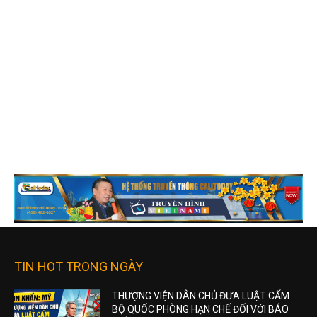
TIN HOT TRONG NGÀY
THƯỢNG VIỆN DÂN CHỦ ĐƯA LUẬT CẤM
BỘ QUỐC PHÒNG HẠN CHẾ ĐỐI VỚI BÁO