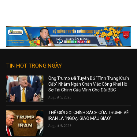
TIN HOT TRONG NGÀY
Ông Trump Đã Tuyên Bố “Tình Trạng Khẩn
Cấp” Nhằm Ngăn Chặn Việc Công Khai Hồ
Sơ Tài Chính Của Mình Cho Đài BBC
August 5, 2026
THẾ GIỚI GỌI CHÍNH SÁCH CỦA TRUMP VỀ
IRAN LÀ “NGOẠI GIAO MẪU GIÁO”
August 5, 2026