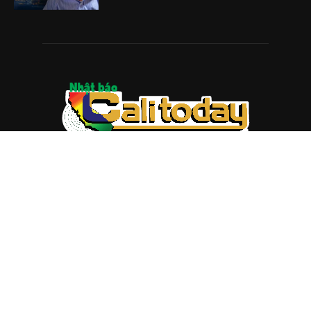
ABOUT US
Trang web
baocalitoday.com
là sản phẩm của Hệ Thống
Truyền Thông Cali Today
Tòa soạn: 1310 Tully Road #109, San Jose, CA 95122
Tel: (408) 482-6527