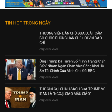
TIN HOT TRONG NGÀY
THƯỢNG VIỆN DÂN CHỦ ĐƯA LUẬT CẤM
BỘ QUỐC PHÒNG HẠN CHẾ ĐỐI VỚI BÁO
CHÍ
August 6, 2026
Ông Trump Đã Tuyên Bố “Tình Trạng Khẩn
Cấp” Nhằm Ngăn Chặn Việc Công Khai Hồ
Sơ Tài Chính Của Mình Cho Đài BBC
August 5, 2026
THẾ GIỚI GỌI CHÍNH SÁCH CỦA TRUMP VỀ
IRAN LÀ “NGOẠI GIAO MẪU GIÁO”
August 5, 2026