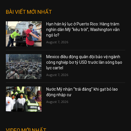
BÀI VIẾT MỚI NHẤT
Hạn hán kỷ lục ở Puerto Rico: Hàng trăm
nghìn dân Mỹ “kêu trời”, Washington vẫn
ngó lơ?
August 7, 2026
Mexico điều động quân đội bảo vệ ngành
công nghiệp bơ tỷ USD trước làn sóng bạo
lực cartel
August 7, 2026
Nước Mỹ nhận “trái đắng” khi gạt bỏ lao
động nhập cư
August 7, 2026
VIDEO MỚI NHẤT