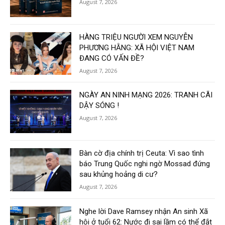
August 7, 2026
HÀNG TRIỆU NGƯỜI XEM NGUYỄN
PHƯƠNG HẰNG: XÃ HỘI VIỆT NAM
ĐANG CÓ VẤN ĐỀ?
August 7, 2026
NGÀY AN NINH MẠNG 2026: TRANH CÃI
DẬY SÓNG !
August 7, 2026
Bàn cờ địa chính trị Ceuta: Vì sao tình
báo Trung Quốc nghi ngờ Mossad đứng
sau khủng hoảng di cư?
August 7, 2026
Nghe lời Dave Ramsey nhận An sinh Xã
hội ở tuổi 62: Nước đi sai lầm có thể đắt