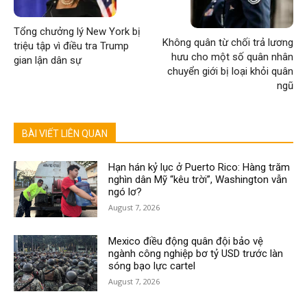
Tổng chưởng lý New York bị
Không quân từ chối trả lương
triệu tập vì điều tra Trump
hưu cho một số quân nhân
gian lận dân sự
chuyển giới bị loại khỏi quân
ngũ
BÀI VIẾT LIÊN QUAN
Hạn hán kỷ lục ở Puerto Rico: Hàng trăm
nghìn dân Mỹ “kêu trời”, Washington vẫn
ngó lơ?
August 7, 2026
Mexico điều động quân đội bảo vệ
ngành công nghiệp bơ tỷ USD trước làn
sóng bạo lực cartel
August 7, 2026