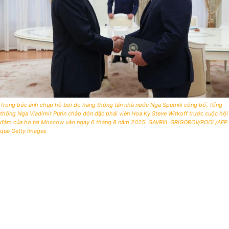
Trong bức ảnh chụp hồ bơi do hãng thông tấn nhà nước Nga Sputnik công bố, Tổng
thống Nga Vladimir Putin chào đón đặc phái viên Hoa Kỳ Steve Witkoff trước cuộc hội
đàm của họ tại Moscow vào ngày 6 tháng 8 năm 2025. GAVRIIL GRIGOROV/POOL/AFP
qua Getty Images