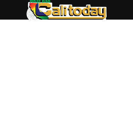
ABOUT US
Trang web
baocalitoday.com
là sản phẩm của Hệ Thống
Truyền Thông Cali Today
Tòa soạn: 1310 Tully Road #109, San Jose, CA 95122
Tel: (408) 482-6527
Contact us:
nam@baocalitoday.com
FOLLOW US