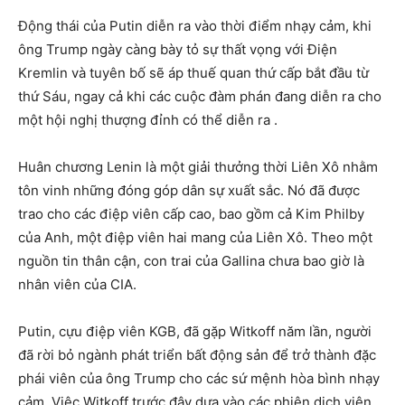
Động thái của Putin diễn ra vào thời điểm nhạy cảm, khi
ông Trump ngày càng bày tỏ sự thất vọng với Điện
Kremlin và tuyên bố sẽ áp thuế quan thứ cấp bắt đầu từ
thứ Sáu, ngay cả khi các cuộc đàm phán đang diễn ra cho
một hội nghị thượng đỉnh có thể diễn ra .
Huân chương Lenin là một giải thưởng thời Liên Xô nhằm
tôn vinh những đóng góp dân sự xuất sắc. Nó đã được
trao cho các điệp viên cấp cao, bao gồm cả Kim Philby
của Anh, một điệp viên hai mang của Liên Xô. Theo một
nguồn tin thân cận, con trai của Gallina chưa bao giờ là
nhân viên của CIA.
Putin, cựu điệp viên KGB, đã gặp Witkoff năm lần, người
đã rời bỏ ngành phát triển bất động sản để trở thành đặc
phái viên của ông Trump cho các sứ mệnh hòa bình nhạy
cảm. Việc Witkoff trước đây dựa vào các phiên dịch viên