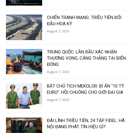
CHIẾN TRANH MẠNG: TRIỀU TIÊN ĐỐI
ĐẦU HOA KỲ
August 7, 2026
TRUNG QUỐC: LẦN ĐẦU XÁC NHẬN
THƯƠNG VONG, CĂNG THẲNG TẠI BIỂN
ĐÔNG
August 7, 2026
BẮT CHỦ TỊCH MEKOLOR: BÍ ẨN “10 TỶ
EURO”. HỒI CHUÔNG CHO GIỚI ĐẠI GIA
August 7, 2026
ĐÀI LÍNH TRIỀU TIÊN, 24 TẬP FIDEL: HÀ
NỘI ĐANG PHÁT TÍN HIỆU GÌ?