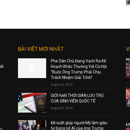
BÀI VIẾT MỚI NHẤT
V
Phe Dân Chủ Đang Vạch Ra Kế
ẠN
Hoạch Khác Thường Với Cơ Hội
“Buộc Ông Trump Phải Chịu
Trách Nhiệm Giải Trình”.
August 8, 2026
GIỚI HẠN THỜI GIAN LƯU TRÚ
CỦA SINH VIÊN QUỐC TẾ
August 8, 2026
Đề xuất giúp người Mỹ làm giàu
từ bùng nổ AI của ông Trump