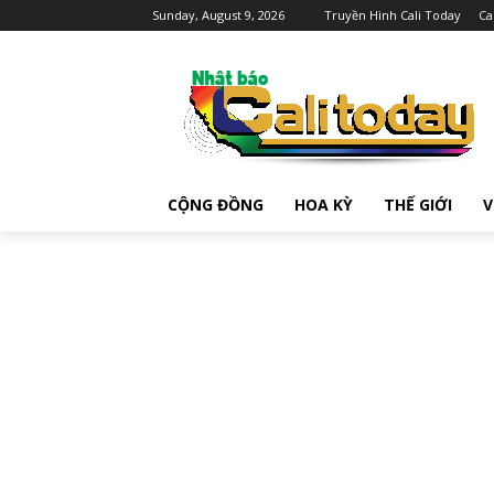
Sunday, August 9, 2026
Truyền Hình Cali Today
Ca
CỘNG ĐỒNG
HOA KỲ
THẾ GIỚI
V