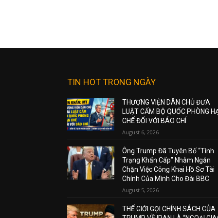
TIN HOT TRONG NGÀY
THƯỢNG VIỆN DÂN CHỦ ĐƯA
LUẬT CẤM BỘ QUỐC PHÒNG H
CHẾ ĐỐI VỚI BÁO CHÍ
August 6, 2026
Ông Trump Đã Tuyên Bố “Tình
Trạng Khẩn Cấp” Nhằm Ngăn
Chặn Việc Công Khai Hồ Sơ Tài
Chính Của Mình Cho Đài BBC
August 5, 2026
THẾ GIỚI GỌI CHÍNH SÁCH CỦA