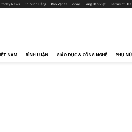
litoday News
Cõi Vĩnh Hằng
Rao Vặt Cali Today
Làng Báo Việt
Terms of Use
IỆT NAM
BÌNH LUẬN
GIÁO DỤC & CÔNG NGHỆ
PHỤ N