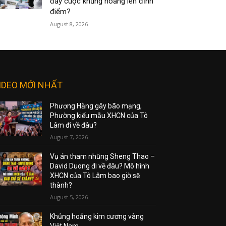
đẩy cuộc khủng hoảng lên đỉnh
điểm?
August 8, 2026
IDEO MỚI NHẤT
Phương Hằng gây bão mạng,
Phường kiểu mẫu XHCN của Tô
Lâm đi về đâu?
August 7, 2026
Vụ án tham nhũng Sheng Thao –
David Duong đi về đâu? Mô hình
XHCN của Tô Lâm bao giờ sẽ
thành?
August 5, 2026
Khủng hoảng kim cương vàng