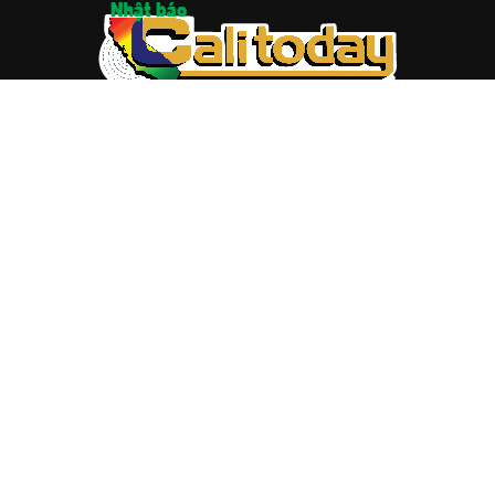
ABOUT US
Trang web
baocalitoday.com
là sản phẩm của Hệ Thống
Truyền Thông Cali Today
Tòa soạn: 1310 Tully Road #109, San Jose, CA 95122
Tel: (408) 482-6527
Contact us:
nam@baocalitoday.com
FOLLOW US