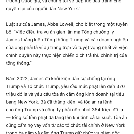
trường Quốc gia, và chúng tôi sẽ tiếp tục đấu tranh cho
quyền lợi của người dân New York.”
Luật sư của James, Abbe Lowell, cho biết trong một tuyên
bố: “Việc điều tra vụ án gian lận mà Tổng chưởng lý
James thắng kiện Tổng thống Trump và các doanh nghiệp
của ông phải là ví dụ trắng trợn và tuyệt vọng nhất về việc
chính quyền này thực hiện chiến dịch trả thù chính trị của
tổng thống.”
Năm 2022, James đã khởi kiện dân sự chống lại ông
Trump và Tổ chức Trump, yêu cầu mức phạt lên đến 370
triệu đô la và yêu cầu tòa án cấm ông kinh doanh tại tiểu
bang New York. Bà đã thắng kiện, và tòa án ra lệnh
cho ông Trump và công ty phải nộp phạt 354 triệu đô la
— tổng số tiền phạt đã tăng lên khi tính cả lãi suất. Tòa án
cũng cấm họ vay vốn từ các tổ chức tài chính ở New York
trong ba năm và cấm ông Trump giữ chức vụ giám đốc