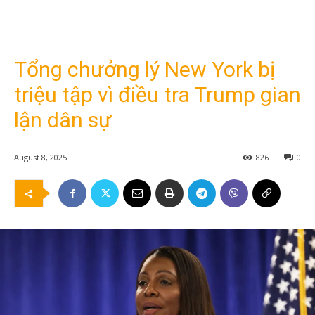
Tổng chưởng lý New York bị
triệu tập vì điều tra Trump gian
lận dân sự
August 8, 2025
826
0