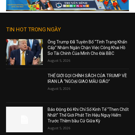
TIN HOT TRONG NGÀY
Ông Trump Đã Tuyên Bố “Tình Trạng Khẩn
Cấp” Nhằm Ngăn Chặn Việc Công Khai Hồ
Sơ Tài Chính Của Mình Cho Đài BBC
August 5, 2026
THẾ GIỚI GỌI CHÍNH SÁCH CỦA TRUMP VỀ
IRAN LÀ “NGOẠI GIAO MẪU GIÁO”
August 5, 2026
Báo Động Đỏ Khi Chỉ Số Kinh Tế “Then Chốt
Nhất” Thế Giới Phát Tín Hiệu Nguy Hiểm
Trước Thềm bầu Cử Giữa Kỳ
August 5, 2026