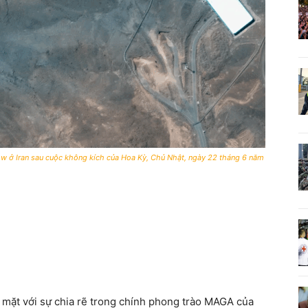
ow ở Iran sau cuộc không kích của Hoa Kỳ, Chủ Nhật, ngày 22 tháng 6 năm
mặt với sự chia rẽ trong chính phong trào MAGA của