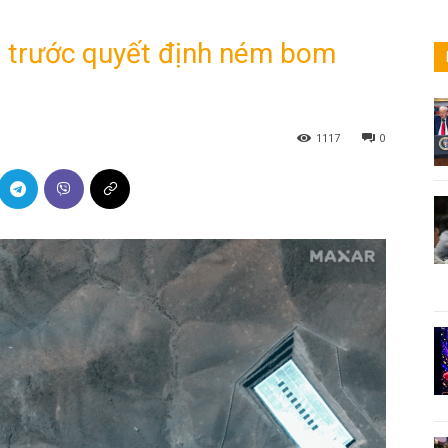
 trước quyết định ném bom
1117
0