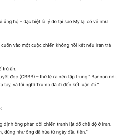
 ủng hộ – đặc biệt là lý do tại sao Mỹ lại có vẻ như
ị cuốn vào một cuộc chiến không hồi kết nếu Iran trả
 trú ẩn.
uyệt đẹp (OBBB) – thứ lẽ ra nên tập trung,” Bannon nói.
a tay, và tôi nghĩ Trump đã đi đến kết luận đó.”
:
định ông phản đối chiến tranh lật đổ chế độ ở Iran.
n, đúng như ông đã hứa từ ngày đầu tiên.”