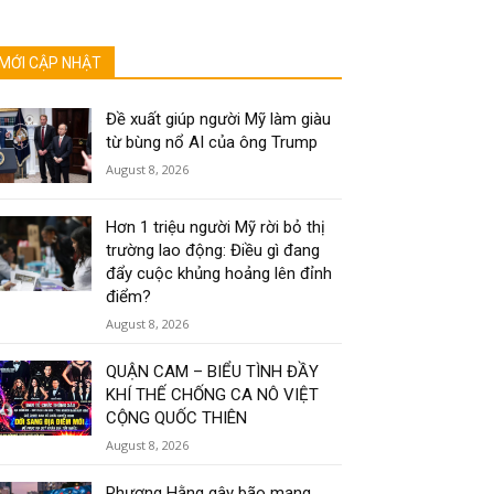
MỚI CẬP NHẬT
Đề xuất giúp người Mỹ làm giàu
từ bùng nổ AI của ông Trump
August 8, 2026
Hơn 1 triệu người Mỹ rời bỏ thị
trường lao động: Điều gì đang
đẩy cuộc khủng hoảng lên đỉnh
điểm?
August 8, 2026
QUẬN CAM – BIỂU TÌNH ĐẦY
KHÍ THẾ CHỐNG CA NÔ VIỆT
CỘNG QUỐC THIÊN
August 8, 2026
Phương Hằng gây bão mạng,