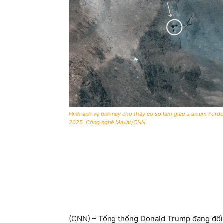
Hình ảnh vệ tinh này cho thấy cơ sở làm giàu uranium Ford
2025. Công nghệ Maxar/CNN
(CNN) – Tổng thống Donald Trump đang đối 