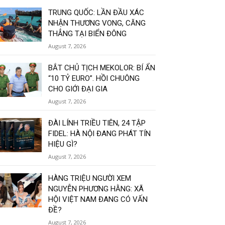
TRUNG QUỐC: LẦN ĐẦU XÁC
NHẬN THƯƠNG VONG, CĂNG
THẲNG TẠI BIỂN ĐÔNG
August 7, 2026
BẮT CHỦ TỊCH MEKOLOR: BÍ ẨN
“10 TỶ EURO”. HỒI CHUÔNG
CHO GIỚI ĐẠI GIA
August 7, 2026
ĐÀI LÍNH TRIỀU TIÊN, 24 TẬP
FIDEL: HÀ NỘI ĐANG PHÁT TÍN
HIỆU GÌ?
August 7, 2026
HÀNG TRIỆU NGƯỜI XEM
NGUYỄN PHƯƠNG HẰNG: XÃ
HỘI VIỆT NAM ĐANG CÓ VẤN
ĐỀ?
August 7, 2026