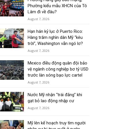
Phường kiểu mẫu XHCN của Tô
Lâm đi về đâu?
August 7, 2026
Hạn hán kỷ lục ở Puerto Rico:
Hàng trăm nghìn dân Mỹ “kêu
trời”, Washington vẫn ngó lơ?
August 7, 2026
Mexico điều động quân đội bảo
vệ ngành công nghiệp bơ tỷ USD
trước làn sóng bạo lực cartel
August 7, 2026
Nước Mỹ nhận “trái đắng” khi
gạt bỏ lao động nhập cư
August 7, 2026
Mỹ lên kế hoạch truy tìm người