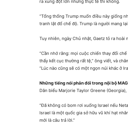
ra xung đột lớn nhưng thực tế thì không.
“Tổng thống Trump muốn điều này giống như
tranh lật đổ chế độ. Trump là người mang lại 
Tuy nhiên, ngày Chủ nhật, Gaetz tỏ ra hoài 
“Cần nhớ rằng: mọi cuộc chiến thay đổi chế
thấy kết cục thường rất tệ,” ông viết, và ch
“Lúc nào cũng sẽ có một ngọn núi khác ở Ir
Những tiếng nói phản đối trong nội bộ MA
Dân biểu Marjorie Taylor Greene (Georgia),
“Đã không có bom rơi xuống Israel nếu Net
Israel là một quốc gia sở hữu vũ khí hạt nh
mới là câu trả lời.”