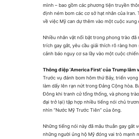
mình – bao gồm các phương tiện truyền thô
định ném bom các cơ sở hạt nhân của Iran. 
về việc Mỹ can dự thêm vào một cuộc xung 
Nhiều nhân vật nổi bật trong phong trào đ
trích gay gắt, yêu cầu giải thích rõ ràng hơn
cảnh báo nguy cơ sa lầy vào một cuộc chiến
Thông điệp ‘America First’ của Trump lâm 
Trước vụ đánh bom hôm thứ Bảy, triển vọng
làm dấy lên rạn nứt trong Đảng Cộng hòa. B
Đông khi tranh cử tổng thống, và phong tr
đại trở lại) tập hợp nhiều tiếng nói chủ trươ
nhìn “Nước Mỹ Trước Tiên” của ông.
Những tiếng nói này đã mâu thuẫn gay gắt v
những người ủng hộ Mỹ đóng vai trò mạnh mẽ