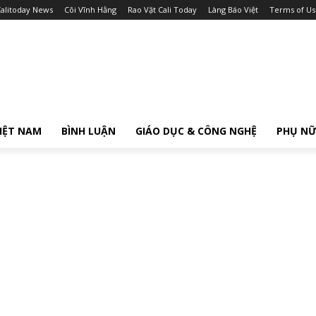
alitoday News
Cõi Vĩnh Hằng
Rao Vặt Cali Today
Làng Báo Việt
Terms of Us
IỆT NAM
BÌNH LUẬN
GIÁO DỤC & CÔNG NGHỆ
PHỤ N