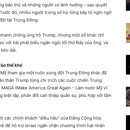
ng bảo thủ và những người có ảnh hưởng – sau quyết
Trước đó, nhiều người trong số họ từng bày tỏ nghi ngờ
đột tại Trung Đông.
ã nhanh chóng ủng hộ Trump, nhưng một số khác chỉ
 so với bài phát biểu ngắn ngủi tối thứ Bảy của ông, và
 kéo dài.
vào thế khó
 Mỹ tham gia một cuộc xung đột Trung Đông khác đã
ản thân Trump từng chỉ trích các cuộc chiến Trung
ào MAGA (Make America Great Again – Làm nước Mỹ vĩ
ng biệt lập, phản đối can thiệp quân sự, phù hợp với tầm
ới các chính khách “diều hâu” của Đảng Cộng hòa,
 để hỗ trợ Israel ngăn chặn chương trình hạt nhân