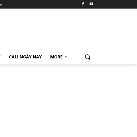
e
Ữ
CALI NGÀY NAY
MORE