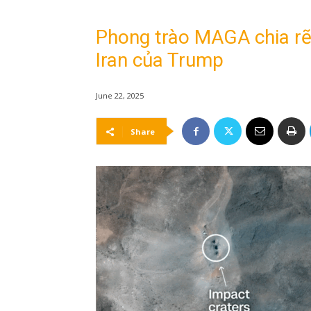
Phong trào MAGA chia rẽ
Iran của Trump
June 22, 2025
Share