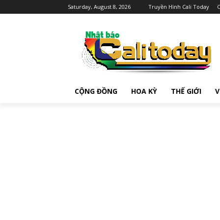
Saturday, August 8, 2026
Truyền Hình Cali Today
C
CỘNG ĐỒNG
HOA KỲ
THẾ GIỚI
V