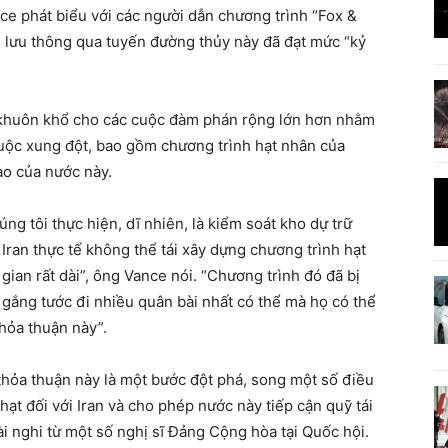
ce phát biểu với các người dẫn chương trình “Fox &
 lưu thông qua tuyến đường thủy này đã đạt mức “kỷ
t khuôn khổ cho các cuộc đàm phán rộng lớn hơn nhằm
cuộc xung đột, bao gồm chương trình hạt nhân của
ao của nước này.
g tôi thực hiện, dĩ nhiên, là kiểm soát kho dự trữ
ran thực tế không thể tái xây dựng chương trình hạt
gian rất dài”, ông Vance nói. “Chương trình đó đã bị
 gắng tước đi nhiều quân bài nhất có thể mà họ có thể
thỏa thuận này”.
hỏa thuận này là một bước đột phá, song một số điều
ạt đối với Iran và cho phép nước này tiếp cận quỹ tái
ài nghi từ một số nghị sĩ Đảng Cộng hòa tại Quốc hội.