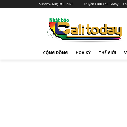
Sunday, August 9, 2026
Truyền Hình Cali Today
Ca
CỘNG ĐỒNG
HOA KỲ
THẾ GIỚI
V