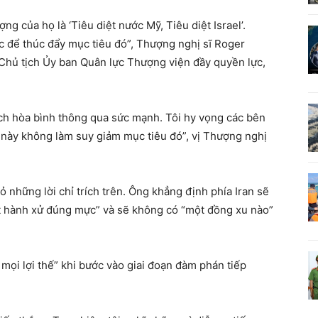
ng của họ là ‘Tiêu diệt nước Mỹ, Tiêu diệt Israel’.
 để thúc đẩy mục tiêu đó”, Thượng nghị sĩ Roger
Chủ tịch Ủy ban Quân lực Thượng viện đầy quyền lực,
ch hòa bình thông qua sức mạnh. Tôi hy vọng các bên
n này không làm suy giảm mục tiêu đó”, vị Thượng nghị
 những lời chỉ trích trên. Ông khẳng định phía Iran sẽ
ết hành xử đúng mực” và sẽ không có “một đồng xu nào”
ọi lợi thế” khi bước vào giai đoạn đàm phán tiếp