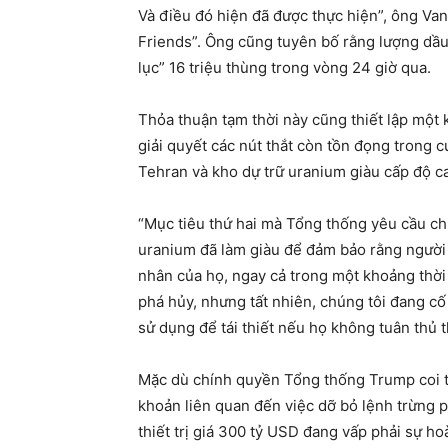
Và điều đó hiện đã được thực hiện”, ông Van
Friends”. Ông cũng tuyên bố rằng lượng dầu
lục” 16 triệu thùng trong vòng 24 giờ qua.
Thỏa thuận tạm thời này cũng thiết lập mộ
giải quyết các nút thắt còn tồn đọng trong 
Tehran và kho dự trữ uranium giàu cấp độ c
“Mục tiêu thứ hai mà Tổng thống yêu cầu chún
uranium đã làm giàu để đảm bảo rằng người I
nhân của họ, ngay cả trong một khoảng thời 
phá hủy, nhưng tất nhiên, chúng tôi đang cố
sử dụng để tái thiết nếu họ không tuân thủ 
Mặc dù chính quyền Tổng thống Trump coi t
khoản liên quan đến việc dỡ bỏ lệnh trừng ph
thiết trị giá 300 tỷ USD đang vấp phải sự ho