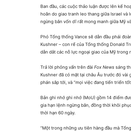
Ban đầu, các cuộc thảo luận được lên kế hoạc
hoãn do giao tranh leo thang giữa Israel và
ngừng bắn vốn dĩ rất mong manh giữa Mỹ và
Phó Tổng thống Vance sẽ dẫn đầu phái đoàn 
Kushner – con rể của Tổng thống Donald Tru
dẫn dắt các nỗ lực ngoại giao của Mỹ trong 
Trả lời phỏng vấn trên đài
Fox News
sáng th
Kushner đã có mặt tại châu Âu trước đó vài 
phán sắp tới, và “mọi việc đang tiến triển tốt
Bản ghi nhớ ghi nhớ (MoU) gồm 14 điểm được
gia hạn lệnh ngừng bắn, đồng thời khôi phụ
thời hạn 60 ngày.
“Một trong những ưu tiên hàng đầu mà Tổng 