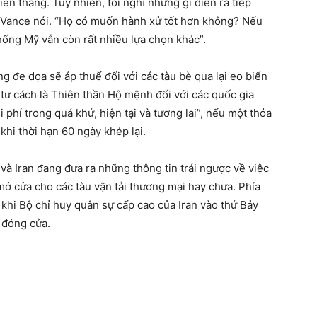
ến thắng. Tuy nhiên, tôi nghĩ những gì diễn ra tiếp
g Vance nói. “Họ có muốn hành xử tốt hơn không? Nếu
thống Mỹ vẫn còn rất nhiều lựa chọn khác”.
g đe dọa sẽ áp thuế đối với các tàu bè qua lại eo biển
tư cách là Thiên thần Hộ mệnh đối với các quốc gia
phí trong quá khứ, hiện tại và tương lai”, nếu một thỏa
khi thời hạn 60 ngày khép lại.
và Iran đang đưa ra những thông tin trái ngược về việc
mở cửa cho các tàu vận tải thương mại hay chưa. Phía
khi Bộ chỉ huy quân sự cấp cao của Iran vào thứ Bảy
 đóng cửa.