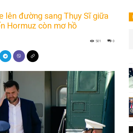
 lên đường sang Thụy Sĩ giữa
biển Hormuz còn mơ hồ
501
0