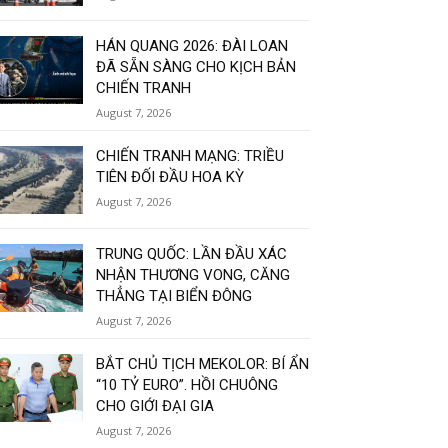
HÁN QUANG 2026: ĐÀI LOAN
ĐÃ SẴN SÀNG CHO KỊCH BẢN
CHIẾN TRANH
August 7, 2026
CHIẾN TRANH MẠNG: TRIỀU
TIÊN ĐỐI ĐẦU HOA KỲ
August 7, 2026
TRUNG QUỐC: LẦN ĐẦU XÁC
NHẬN THƯƠNG VONG, CĂNG
THẲNG TẠI BIỂN ĐÔNG
August 7, 2026
BẮT CHỦ TỊCH MEKOLOR: BÍ ẨN
“10 TỶ EURO”. HỒI CHUÔNG
CHO GIỚI ĐẠI GIA
August 7, 2026