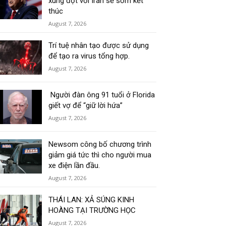
xung đột với Iran sẽ sớm kết
thúc
August 7, 2026
Trí tuệ nhân tạo được sử dụng
để tạo ra virus tổng hợp.
August 7, 2026
Người đàn ông 91 tuổi ở Florida
giết vợ để “giữ lời hứa”
August 7, 2026
Newsom công bố chương trình
giảm giá tức thì cho người mua
xe điện lần đầu.
August 7, 2026
THÁI LAN: XẢ SÚNG KINH
HOÀNG TẠI TRƯỜNG HỌC
August 7, 2026