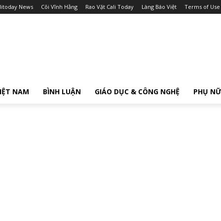
litoday News
Cõi Vĩnh Hằng
Rao Vặt Cali Today
Làng Báo Việt
Terms of Use
IỆT NAM
BÌNH LUẬN
GIÁO DỤC & CÔNG NGHỆ
PHỤ N