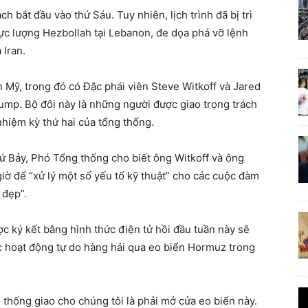
h bắt đầu vào thứ Sáu. Tuy nhiên, lịch trình đã bị trì
 lực lượng Hezbollah tại Lebanon, đe dọa phá vỡ lệnh
 Iran.
Mỹ, trong đó có Đặc phái viên Steve Witkoff và Jared
mp. Bộ đôi này là những người được giao trọng trách
nhiệm kỳ thứ hai của tổng thống.
ứ Bảy, Phó Tổng thống cho biết ông Witkoff và ông
giờ để “xử lý một số yếu tố kỹ thuật” cho các cuộc đàm
 đẹp”.
 ký kết bằng hình thức điện tử hồi đầu tuần này sẽ
c hoạt động tự do hàng hải qua eo biển Hormuz trong
thống giao cho chúng tôi là phải mở cửa eo biển này.