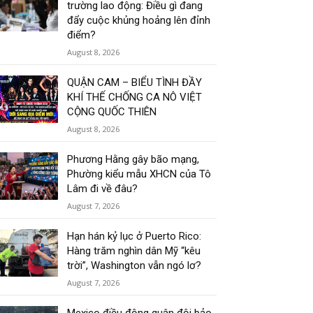
trường lao động: Điều gì đang
đẩy cuộc khủng hoảng lên đỉnh
điểm?
August 8, 2026
QUẬN CAM – BIỂU TÌNH ĐẦY
KHÍ THẾ CHỐNG CA NÔ VIỆT
CỘNG QUỐC THIÊN
August 8, 2026
Phương Hằng gây bão mạng,
Phường kiểu mẫu XHCN của Tô
Lâm đi về đâu?
August 7, 2026
Hạn hán kỷ lục ở Puerto Rico:
Hàng trăm nghìn dân Mỹ “kêu
trời”, Washington vẫn ngó lơ?
August 7, 2026