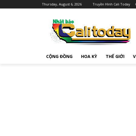
Thursday, August 6, 2026
Truyền Hình Cali Today
CỘNG ĐỒNG
HOA KỲ
THẾ GIỚI
V