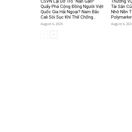
CSVN Lại Dở Trò “Nắn Gân!”
Thương Vụ
Quấy Phá Cộng Đồng Người Việt
Tài Sản Củ
Quốc Gia Hải Ngoại? Nam Bắc
Nhờ Nền T
Cali Sôi Sục Khí Thế Chống...
Polymarke
August 6, 2026
August 6, 202