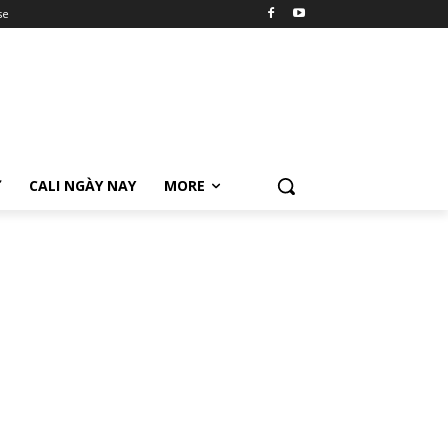
se
Ữ
CALI NGÀY NAY
MORE