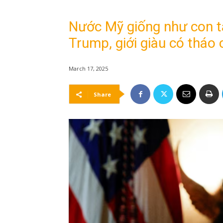
Nước Mỹ giống như con tà
Trump, giới giàu có tháo 
March 17, 2025
Share