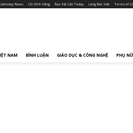
Calitoday News
Cõi Vĩnh Hằng
Rao Vặt Cali Today
Làng Báo Việt
Terms of U
IỆT NAM
BÌNH LUẬN
GIÁO DỤC & CÔNG NGHỆ
PHỤ N