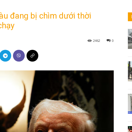
u đang bị chìm dưới thời
chạy
2462
0