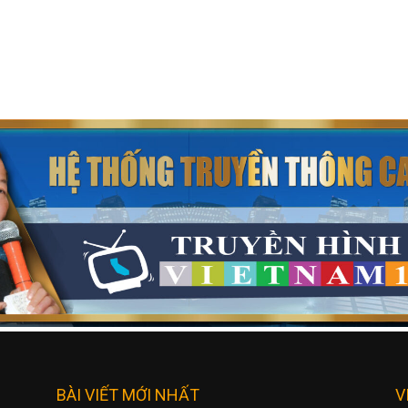
BÀI VIẾT MỚI NHẤT
V