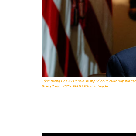
Tổng thống Hoa Kỳ Donald Trump tổ chức cuộc họp nội các 
tháng 2 năm 2025. REUTERS/Brian Snyder