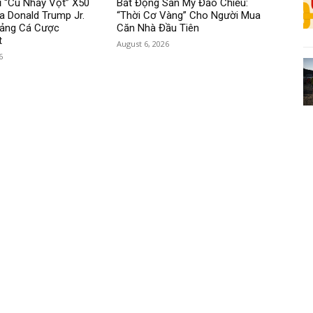
 “Cú Nhảy Vọt” X50
Bất Động Sản Mỹ Đảo Chiều:
a Donald Trump Jr.
“Thời Cơ Vàng” Cho Người Mua
ảng Cá Cược
Căn Nhà Đầu Tiên
t
August 6, 2026
6