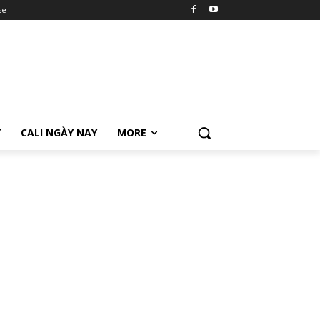
se
Ữ
CALI NGÀY NAY
MORE