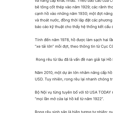
và nâng cấp khác nhau. Theo báo cáo của C
bê tông cốt thép vào năm 1929; các rãnh tho
cạnh hồ vào những năm 1930; một đợt nâng c
và thoát nước, đồng thời lắp đặt các phươn
báo cáo kỹ thuật cho thấy hệ thống kết cấu 
Tính đến năm 1978, hồ được làm sạch hai lần
“xe tải lớn” mỗi đợt, theo thông tin từ Cục C
Rong rêu từ lâu đã là vấn đề nan giải tại Hồ
Năm 2010, một dự án lớn nhằm nâng cấp hồ đã
USD. Tuy nhiên, rong rêu lại nhanh chóng tr
Bộ Nội vụ từng tuyên bố với tờ USA TODAY rằ
“mọi lần mở cửa lại hồ kể từ năm 1922”.
Rong rêu sinh sản là hiện tượng tự nhiên; n