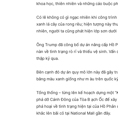
khoa học, thiên nhiên và những cáo buộc phá
Có lẽ không có gì ngạc nhiên khi công trình
xanh lá cây của rong rêu; hiện tượng này th
nhiên, người ta cũng phát hiện lớp sơn dưới 
Ông Trump đã công bố dự án nâng cấp Hồ Ph
nàn về tình trạng rò rỉ và thiếu vệ sinh. Vấ
thập kỷ qua.
Bên cạnh đó dự án quy mô lớn này đã gây tr
bằng màu xanh giống như m àu trên quốc kỳ
Tổng thống – từng lên kế hoạch dựng một “
phá dỡ Cánh Đông của Tòa B ạch Ốc để xây d
phá hoại về tình trạng hiện tại của Hồ Phản
khắc lên bãi cỏ tại National Mall gần đây.