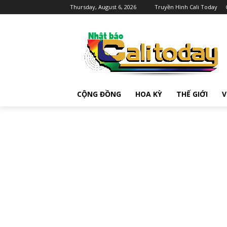
Thursday, August 6, 2026
Truyền Hình Cali Today
CỘNG ĐỒNG
HOA KỲ
THẾ GIỚI
V