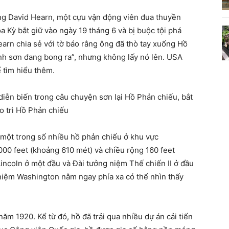
ằng David Hearn, một cựu vận động viên đua thuyền
 Kỳ bắt giữ vào ngày 19 tháng 6 và bị buộc tội phá
Hearn chia sẻ với tờ báo rằng ông đã thò tay xuống Hồ
h sơn đang bong ra”, nhưng không lấy nó lên. USA
 tìm hiểu thêm.
 diễn biến trong câu chuyện sơn lại Hồ Phản chiếu, bắt
ảo trì Hồ Phản chiếu
 một trong số nhiều hồ phản chiếu ở khu vực
000 feet (khoảng 610 mét) và chiều rộng 160 feet
incoln ở một đầu và Đài tưởng niệm Thế chiến II ở đầu
 niệm Washington nằm ngay phía xa có thể nhìn thấy
m 1920. Kể từ đó, hồ đã trải qua nhiều dự án cải tiến