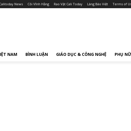
Calitoday News
Cõi Vĩnh Hằng
Rao Vặt Cali Today
Làng Báo Việt
Terms of U
IỆT NAM
BÌNH LUẬN
GIÁO DỤC & CÔNG NGHỆ
PHỤ N