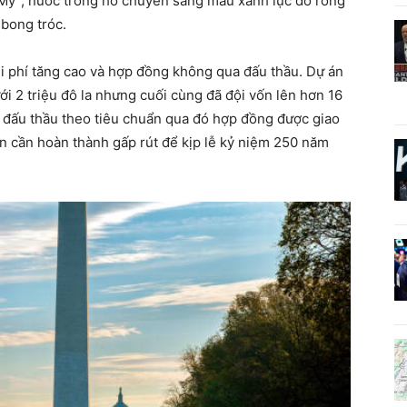
Mỹ”, nước trong hồ chuyển sang màu xanh lục do rong
 bong tróc.
i phí tăng cao và hợp đồng không qua đấu thầu. Dự án
ới 2 triệu đô la nhưng cuối cùng đã đội vốn lên hơn 16
h đấu thầu theo tiêu chuẩn qua đó hợp đồng được giao
 án cần hoàn thành gấp rút để kịp lễ kỷ niệm 250 năm