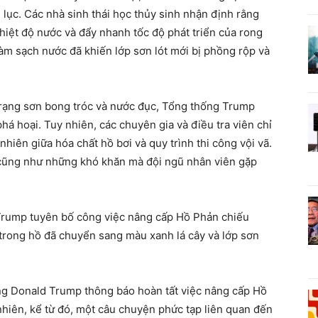
lục. Các nhà sinh thái học thủy sinh nhận định rằng
hiệt độ nước và đẩy nhanh tốc độ phát triển của rong
àm sạch nước đã khiến lớp sơn lót mới bị phồng rộp và
 trạng sơn bong tróc và nước đục, Tổng thống Trump
phá hoại. Tuy nhiên, các chuyên gia và điều tra viên chỉ
nhiên giữa hóa chất hồ bơi và quy trình thi công vội vã.
n cũng như những khó khăn mà đội ngũ nhân viên gặp
Trump tuyên bố công việc nâng cấp Hồ Phản chiếu
c trong hồ đã chuyển sang màu xanh lá cây và lớp sơn
ống Donald Trump thông báo hoàn tất việc nâng cấp Hồ
nhiên, kể từ đó, một câu chuyện phức tạp liên quan đến