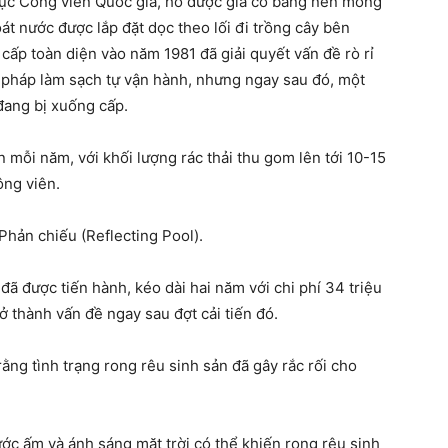
ục Công viên Quốc gia, hồ được gia cố bằng nền móng
át nước được lắp đặt dọc theo lối đi trồng cây bên
ấp toàn diện vào năm 1981 đã giải quyết vấn đề rò rỉ
g pháp làm sạch tự vận hành, nhưng ngay sau đó, một
đang bị xuống cấp.
 mỗi năm, với khối lượng rác thải thu gom lên tới 10-15
ông viên.
 Phản chiếu (Reflecting Pool).
 được tiến hành, kéo dài hai năm với chi phí 34 triệu
ở thành vấn đề ngay sau đợt cải tiến đó.
ng tình trạng rong rêu sinh sản đã gây rắc rối cho
ước ấm và ánh sáng mặt trời có thể khiến rong rêu sinh