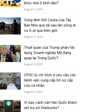
khúc nhà ở bình dân?
August 5, 2026
Vùng lãnh thổ Ceuta của Tây
Ban Nha quá tải sau làn sóng di
cư ồ ạt qua biên giới
August 5, 2026
Thuế quan của Trump phản tác
dụng: Doanh nghiệp Mỹ đang
quay lại Trung Quốc?
August 5, 2026
CPSC bị chỉ trích vì yêu cầu các
bệnh viện cung cấp hồ sơ cấp
cứu cá nhân
August 5, 2026
Vì sao cảnh sát Hàn Quốc khám
xét trụ sở Starbucks?