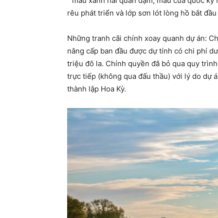
” màu xanh hải quân đậm, màu của quốc kỳ 
rêu phát triển và lớp sơn lót lòng hồ bắt đầu
Những tranh cãi chính xoay quanh dự án: Ch
nâng cấp ban đầu được dự tính có chi phí dư
triệu đô la. Chính quyền đã bỏ qua quy trìn
trực tiếp (không qua đấu thầu) với lý do dự
thành lập Hoa Kỳ.