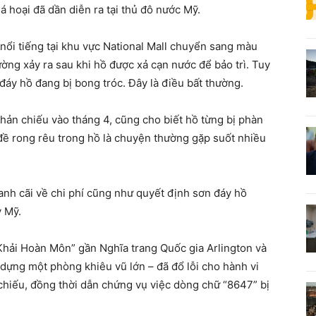
 hoại đã dần diễn ra tại thủ đô nước Mỹ.
 nổi tiếng tại khu vực National Mall chuyển sang màu
ường xảy ra sau khi hồ được xả cạn nước để bảo trì. Tuy
đáy hồ đang bị bong tróc. Đây là điều bất thường.
ản chiếu vào tháng 4, cũng cho biết hồ từng bị phàn
n đề rong rêu trong hồ là chuyện thường gặp suốt nhiều
anh cãi về chi phí cũng như quyết định sơn đáy hồ
 Mỹ.
Khải Hoàn Môn” gần Nghĩa trang Quốc gia Arlington và
ựng một phòng khiêu vũ lớn – đã đổ lỗi cho hành vi
 chiếu, đồng thời dẫn chứng vụ việc dòng chữ “8647” bị