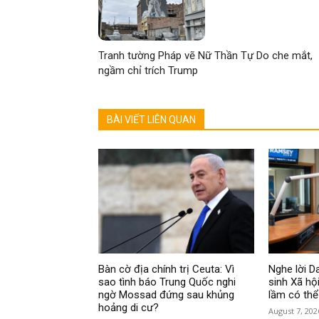
Tranh tường Pháp vẽ Nữ Thần Tự Do che mắt,
ngầm chỉ trích Trump
BÀI VIẾT LIÊN QUAN
Bàn cờ địa chính trị Ceuta: Vì
Nghe lời 
sao tình báo Trung Quốc nghi
sinh Xã hội
ngờ Mossad đứng sau khủng
lầm có thể
hoảng di cư?
August 7, 202