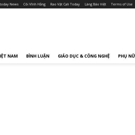
itoday News
Cõi Vĩnh Hằng
Rao Vặt Cali Today
Làng Báo Việt
Terms of Use
IỆT NAM
BÌNH LUẬN
GIÁO DỤC & CÔNG NGHỆ
PHỤ N