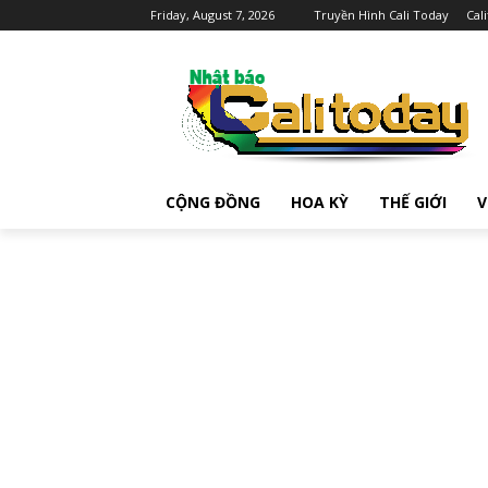
Friday, August 7, 2026
Truyền Hình Cali Today
Cal
CỘNG ĐỒNG
HOA KỲ
THẾ GIỚI
V