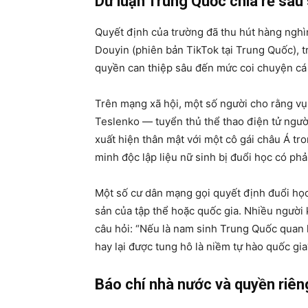
Dư luận Trung Quốc chia rẽ sâu
Quyết định của trường đã thu hút hàng nghì
Douyin (phiên bản TikTok tại Trung Quốc), t
quyền can thiệp sâu đến mức coi chuyện cá
Trên mạng xã hội, một số người cho rằng vụ
Teslenko — tuyển thủ thể thao điện tử người
xuất hiện thân mật với một cô gái châu Á t
minh độc lập liệu nữ sinh bị đuổi học có phả
Một số cư dân mạng gọi quyết định đuổi học n
sản của tập thể hoặc quốc gia. Nhiều người 
câu hỏi: “Nếu là nam sinh Trung Quốc quan h
hay lại được tung hô là niềm tự hào quốc gia
Báo chí nhà nước và quyền riên