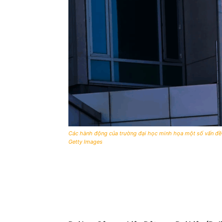
Các hành động của trường đại học minh họa một số vấn đề 
Getty Images