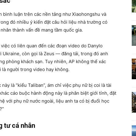
 sắc
n bình luận trên các nền tảng như Xiaohongshu và
rong đó nhiều ý kiến đặt câu hỏi liệu nhà trường có
 nhân thành vấn đề mang tầm quốc gia.
 việc có liên quan đến các đoạn video do Danylo
 Ukraine, còn gọi là Zeus — đăng tải, trong đó anh
rong phòng khách sạn. Tuy nhiên, AP không thể xác
i là người trong video hay không.
ày là “kiểu Taliban”, ám chỉ việc phụ nữ bị coi là tài
khác cáo buộc hành động này là phân biệt giới tính, đặt
ệ với phụ nữ nước ngoài, liệu anh ta có bị đuổi học
?”
g tư cá nhân