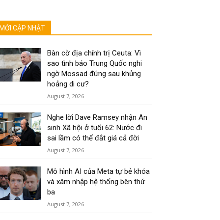
MỚI CẬP NHẬT
Bàn cờ địa chính trị Ceuta: Vì
sao tình báo Trung Quốc nghi
ngờ Mossad đứng sau khủng
hoảng di cư?
August 7, 2026
Nghe lời Dave Ramsey nhận An
sinh Xã hội ở tuổi 62: Nước đi
sai lầm có thể đắt giá cả đời
August 7, 2026
Mô hình AI của Meta tự bẻ khóa
và xâm nhập hệ thống bên thứ
ba
August 7, 2026