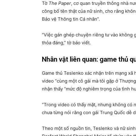
Tờ
The Paper
, cơ quan truyền thông nhà nướ
công bố tên thật của nữ sinh, cho rằng khô
Bảo vệ Thông tin Cá nhân”.
“Việc gán ghép chuyện riêng tư vào không g
thỏa đáng,” tờ báo viết.
Nhân vật liên quan: game thủ qu
Game thủ Teslenko xác nhận trên mạng xã hội
video “cùng một cô gái mà tôi gặp ở Thượng
nhận thấy “mức độ nghiêm trọng của tình h
“Trong video có thấy mặt, nhưng không có nộ
chưa từng nói rằng con gái Trung Quốc dễ dã
Theo một số nguồn tin, Teslenko và nữ sinh 