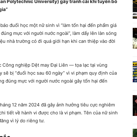
an Polytechnic University) gây tranh cãi khi tuyên bố
gia”
báo đuổi học một nữ sinh vì “làm tổn hại đến phẩm giá
 đúng mực với người nước ngoài”, làm dấy lên làn sóng
iệu nhà trường có đi quá giới hạn khi can thiệp vào đời
c Công nghiệp Dệt may Đại Liên — tọa lạc tại vùng
 sẽ bị “đuổi học sau 60 ngày” vì vi phạm quy định của
ng đúng mực với người nước ngoài gây tổn hại đến
 tháng 12 năm 2024 đã gây ảnh hưởng tiêu cực nghiêm
hi tiết về hành vi được cho là vi phạm. Tên của nữ sinh
ng vì lý do riêng tư.