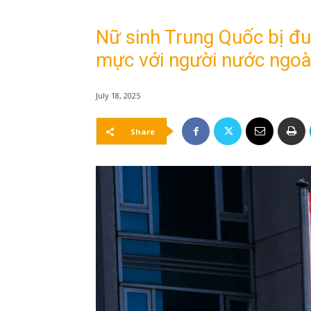
Nữ sinh Trung Quốc bị đu
mực với người nước ngoà
July 18, 2025
Share