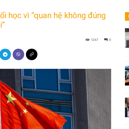
ổi học vì “quan hệ không đúng
i”
1267
0