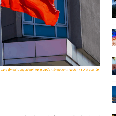
đang tồn tại trong xã hội Trung Quốc hiện đạiJohn Nacion / SOPA qua tệp