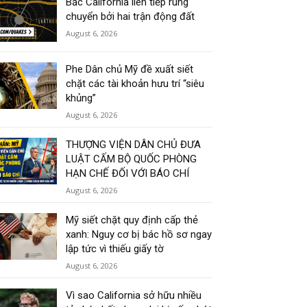
Bắc California liên tiếp rung
chuyển bởi hai trận động đất
August 6, 2026
Phe Dân chủ Mỹ đề xuất siết
chặt các tài khoản hưu trí “siêu
khủng”
August 6, 2026
THƯỢNG VIỆN DÂN CHỦ ĐƯA
LUẬT CẤM BỘ QUỐC PHÒNG
HẠN CHẾ ĐỐI VỚI BÁO CHÍ
August 6, 2026
Mỹ siết chặt quy định cấp thẻ
xanh: Nguy cơ bị bác hồ sơ ngay
lập tức vì thiếu giấy tờ
August 6, 2026
Vì sao California sở hữu nhiều