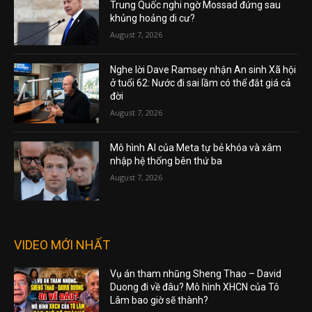
Trung Quốc nghi ngờ Mossad đứng sau
khủng hoảng di cư?
August 7, 2026
Nghe lời Dave Ramsey nhận An sinh Xã hội
ở tuổi 62: Nước đi sai lầm có thể đắt giá cả
đời
August 7, 2026
Mô hình AI của Meta tự bẻ khóa và xâm
nhập hệ thống bên thứ ba
August 7, 2026
VIDEO MỚI NHẤT
Vụ án tham nhũng Sheng Thao – David
Duong đi về đâu? Mô hình XHCN của Tô
Lâm bao giờ sẽ thành?