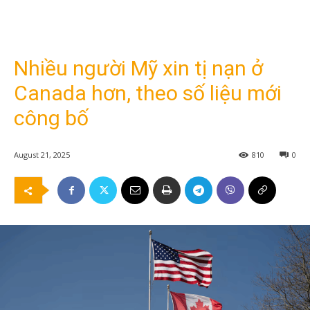
Nhiều người Mỹ xin tị nạn ở
Canada hơn, theo số liệu mới
công bố
August 21, 2025
810
0