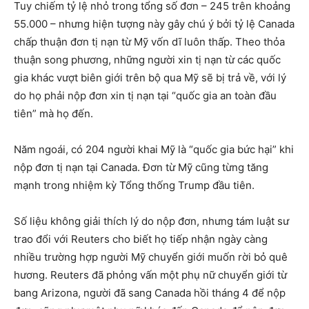
Tuy chiếm tỷ lệ nhỏ trong tổng số đơn – 245 trên khoảng
55.000 – nhưng hiện tượng này gây chú ý bởi tỷ lệ Canada
chấp thuận đơn tị nạn từ Mỹ vốn dĩ luôn thấp. Theo thỏa
thuận song phương, những người xin tị nạn từ các quốc
gia khác vượt biên giới trên bộ qua Mỹ sẽ bị trả về, với lý
do họ phải nộp đơn xin tị nạn tại “quốc gia an toàn đầu
tiên” mà họ đến.
Năm ngoái, có 204 người khai Mỹ là “quốc gia bức hại” khi
nộp đơn tị nạn tại Canada. Đơn từ Mỹ cũng từng tăng
mạnh trong nhiệm kỳ Tổng thống Trump đầu tiên.
Số liệu không giải thích lý do nộp đơn, nhưng tám luật sư
trao đổi với Reuters cho biết họ tiếp nhận ngày càng
nhiều trường hợp người Mỹ chuyển giới muốn rời bỏ quê
hương. Reuters đã phỏng vấn một phụ nữ chuyển giới từ
bang Arizona, người đã sang Canada hồi tháng 4 để nộp