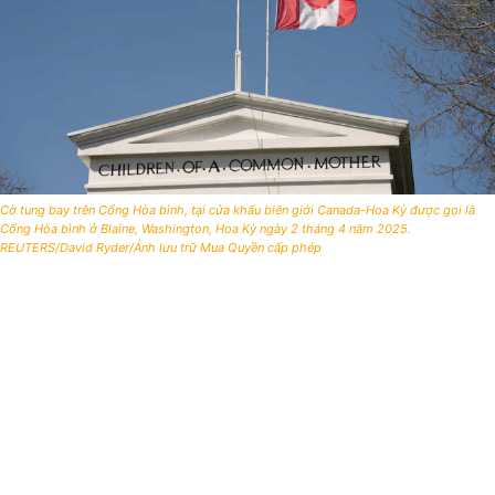
Cờ tung bay trên Cổng Hòa bình, tại cửa khẩu biên giới Canada-Hoa Kỳ được gọi là
Cổng Hòa bình ở Blaine, Washington, Hoa Kỳ ngày 2 tháng 4 năm 2025.
REUTERS/David Ryder/Ảnh lưu trữ Mua Quyền cấp phép