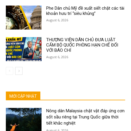
Phe Dân chủ Mỹ đề xuất siết chặt các tài
khoản hưu trí “siêu khủng”
August 6, 2026
THƯỢNG VIỆN DÂN CHỦ ĐƯA LUẬT
CẤM BỘ QUỐC PHÒNG HẠN CHẾ ĐỐI
VỚI BÁO CHÍ
August 6, 2026
MỚI CẬP NHẬT
Nông dân Malaysia chật vật đáp ứng cơn
sốt sầu riêng tại Trung Quốc giữa thời
tiết khắc nghiệt
August 6, 2026