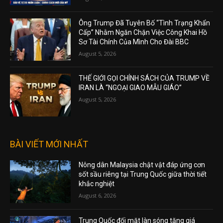
Ông Trump Đã Tuyên Bố “Tình Trạng Khẩn
Cấp” Nhằm Ngăn Chặn Việc Công Khai Hồ
Sơ Tài Chính Của Mình Cho Đài BBC
August 5, 2026
THẾ GIỚI GỌI CHÍNH SÁCH CỦA TRUMP VỀ
IRAN LÀ “NGOẠI GIAO MẪU GIÁO”
August 5, 2026
BÀI VIẾT MỚI NHẤT
Nông dân Malaysia chật vật đáp ứng cơn
sốt sầu riêng tại Trung Quốc giữa thời tiết
khắc nghiệt
August 6, 2026
Trung Quốc đối mặt làn sóng tăng giá