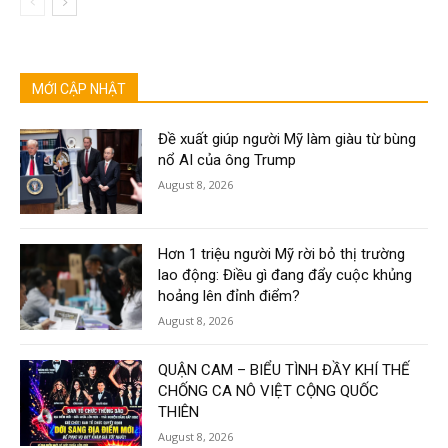
MỚI CẬP NHẬT
Đề xuất giúp người Mỹ làm giàu từ bùng
nổ AI của ông Trump
August 8, 2026
Hơn 1 triệu người Mỹ rời bỏ thị trường
lao động: Điều gì đang đẩy cuộc khủng
hoảng lên đỉnh điểm?
August 8, 2026
QUẬN CAM – BIỂU TÌNH ĐẦY KHÍ THẾ
CHỐNG CA NÔ VIỆT CỘNG QUỐC
THIÊN
August 8, 2026