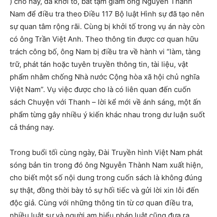
) cho hay, đã khởi tố, bắt tạm giam ông Nguyễn Thành
Nam để điều tra theo Điều 117 Bộ luật Hình sự đã tạo nên
sự quan tâm rộng rãi. Cùng bị khởi tố trong vụ án này còn
có ông Trần Việt Anh. Theo thông tin được cơ quan hữu
trách công bố, ông Nam bị điều tra về hành vi “làm, tàng
trữ, phát tán hoặc tuyên truyền thông tin, tài liệu, vật
phẩm nhằm chống Nhà nước Cộng hòa xã hội chủ nghĩa
Việt Nam”. Vụ việc được cho là có liên quan đến cuốn
sách Chuyện với Thanh – lời kể mới về ánh sáng, một ấn
phẩm từng gây nhiều ý kiến khác nhau trong dư luận suốt
cả tháng nay.
Trong buổi tối cùng ngày, Đài Truyền hình Việt Nam phát
sóng bản tin trong đó ông Nguyễn Thành Nam xuất hiện,
cho biết một số nội dung trong cuốn sách là không đúng
sự thật, đồng thời bày tỏ sự hối tiếc và gửi lời xin lỗi đến
độc giả. Cùng với những thông tin từ cơ quan điều tra,
nhiều luật sư và người am hiểu pháp luật cũng đưa ra