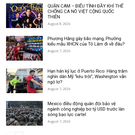
QUẬN CAM – BIỂU TÌNH ĐẦY KHÍ THẾ
CHỐNG CA NÔ VIỆT CỘNG QUỐC
THIÊN
August 8, 2026
Phương Hằng gây bão mạng, Phường
kiểu mẫu XHCN của Tô Lâm đi về đâu?
August 7, 2026
Hạn hán kỷ lục ở Puerto Rico: Hàng trăm
nghìn dân Mỹ “kêu trời”, Washington vẫn
ngó lơ?
August 7, 2026
Mexico điều động quân đội bảo vệ
ngành công nghiệp bơ tỷ USD trước làn
sóng bạo lực cartel
August 7, 2026