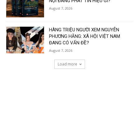
NỘI ĐANG PHÁT TÍN HIỆU GÌ?
August 7, 2026
HÀNG TRIỆU NGƯỜI XEM NGUYỄN
PHƯƠNG HẰNG: XÃ HỘI VIỆT NAM
ĐANG CÓ VẤN ĐỀ?
August 7, 2026
Load more