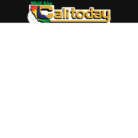
ABOUT US
Trang web
baocalitoday.com
là sản phẩm của Hệ Thống
Truyền Thông Cali Today
Tòa soạn: 1310 Tully Road #109, San Jose, CA 95122
Tel: (408) 482-6527
Contact us:
nam@baocalitoday.com
FOLLOW US