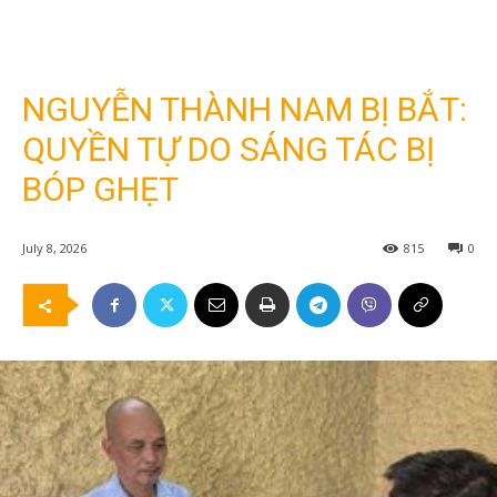
NGUYỄN THÀNH NAM BỊ BẮT:
QUYỀN TỰ DO SÁNG TÁC BỊ
BÓP GHẸT
July 8, 2026
815
0