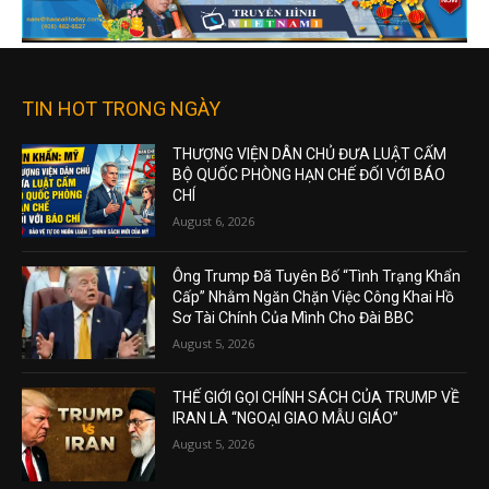
TIN HOT TRONG NGÀY
THƯỢNG VIỆN DÂN CHỦ ĐƯA LUẬT CẤM
BỘ QUỐC PHÒNG HẠN CHẾ ĐỐI VỚI BÁO
CHÍ
August 6, 2026
Ông Trump Đã Tuyên Bố “Tình Trạng Khẩn
Cấp” Nhằm Ngăn Chặn Việc Công Khai Hồ
Sơ Tài Chính Của Mình Cho Đài BBC
August 5, 2026
THẾ GIỚI GỌI CHÍNH SÁCH CỦA TRUMP VỀ
IRAN LÀ “NGOẠI GIAO MẪU GIÁO”
August 5, 2026