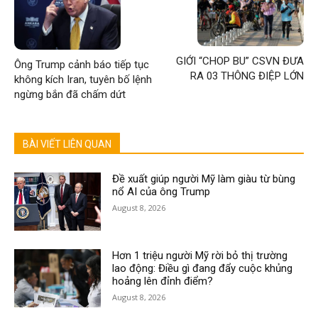
GIỚI “CHOP BU” CSVN ĐƯA
Ông Trump cảnh báo tiếp tục
RA 03 THÔNG ĐIỆP LỚN
không kích Iran, tuyên bố lệnh
ngừng bắn đã chấm dứt
BÀI VIẾT LIÊN QUAN
Đề xuất giúp người Mỹ làm giàu từ bùng
nổ AI của ông Trump
August 8, 2026
Hơn 1 triệu người Mỹ rời bỏ thị trường
lao động: Điều gì đang đẩy cuộc khủng
hoảng lên đỉnh điểm?
August 8, 2026