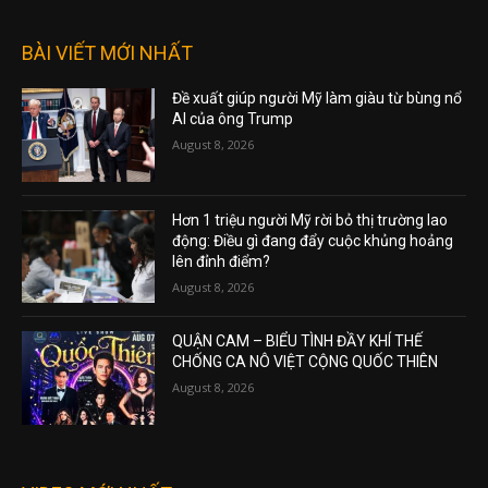
BÀI VIẾT MỚI NHẤT
Đề xuất giúp người Mỹ làm giàu từ bùng nổ
AI của ông Trump
August 8, 2026
Hơn 1 triệu người Mỹ rời bỏ thị trường lao
động: Điều gì đang đẩy cuộc khủng hoảng
lên đỉnh điểm?
August 8, 2026
QUẬN CAM – BIỂU TÌNH ĐẦY KHÍ THẾ
CHỐNG CA NÔ VIỆT CỘNG QUỐC THIÊN
August 8, 2026