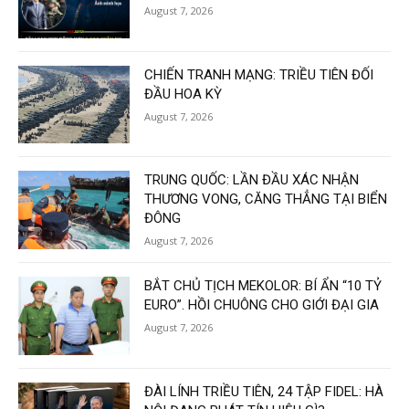
August 7, 2026
CHIẾN TRANH MẠNG: TRIỀU TIÊN ĐỐI
ĐẦU HOA KỲ
August 7, 2026
TRUNG QUỐC: LẦN ĐẦU XÁC NHẬN
THƯƠNG VONG, CĂNG THẲNG TẠI BIỂN
ĐÔNG
August 7, 2026
BẮT CHỦ TỊCH MEKOLOR: BÍ ẨN “10 TỶ
EURO”. HỒI CHUÔNG CHO GIỚI ĐẠI GIA
August 7, 2026
ĐÀI LÍNH TRIỀU TIÊN, 24 TẬP FIDEL: HÀ