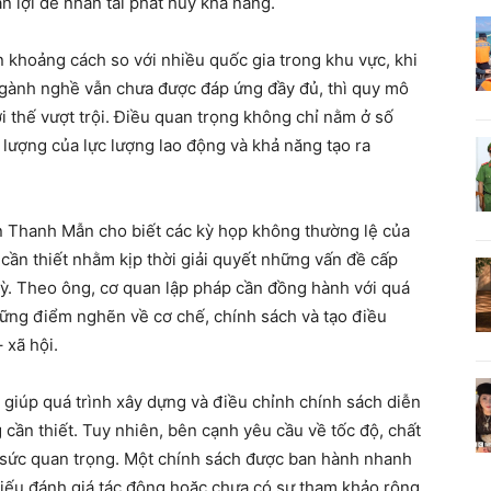
 lợi để nhân tài phát huy khả năng.
n khoảng cách so với nhiều quốc gia trong khu vực, khi
 ngành nghề vẫn chưa được đáp ứng đầy đủ, thì quy mô
i thế vượt trội. Điều quan trọng không chỉ nằm ở số
lượng của lực lượng lao động và khả năng tạo ra
n Thanh Mẫn cho biết các kỳ họp không thường lệ của
cần thiết nhằm kịp thời giải quyết những vấn đề cấp
kỳ. Theo ông, cơ quan lập pháp cần đồng hành với quá
ững điểm nghẽn về cơ chế, chính sách và tạo điều
 xã hội.
ể giúp quá trình xây dựng và điều chỉnh chính sách diễn
cần thiết. Tuy nhiên, bên cạnh yêu cầu về tốc độ, chất
t sức quan trọng. Một chính sách được ban hành nhanh
iếu đánh giá tác động hoặc chưa có sự tham khảo rộng