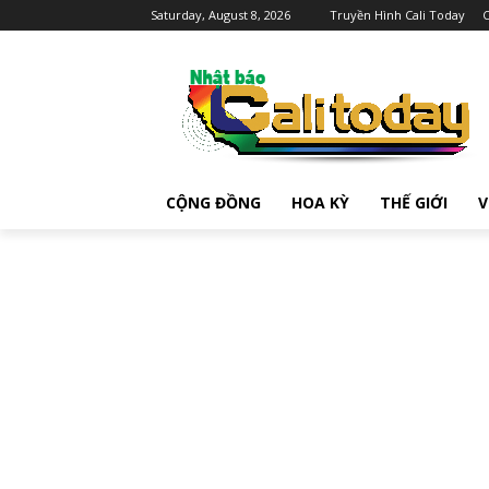
Saturday, August 8, 2026
Truyền Hình Cali Today
C
CỘNG ĐỒNG
HOA KỲ
THẾ GIỚI
V