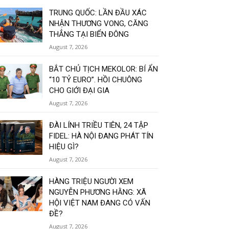
TRUNG QUỐC: LẦN ĐẦU XÁC
NHẬN THƯƠNG VONG, CĂNG
THẲNG TẠI BIỂN ĐÔNG
August 7, 2026
BẮT CHỦ TỊCH MEKOLOR: BÍ ẨN
“10 TỶ EURO”. HỒI CHUÔNG
CHO GIỚI ĐẠI GIA
August 7, 2026
ĐÀI LÍNH TRIỀU TIÊN, 24 TẬP
FIDEL: HÀ NỘI ĐANG PHÁT TÍN
HIỆU GÌ?
August 7, 2026
HÀNG TRIỆU NGƯỜI XEM
NGUYỄN PHƯƠNG HẰNG: XÃ
HỘI VIỆT NAM ĐANG CÓ VẤN
ĐỀ?
August 7, 2026