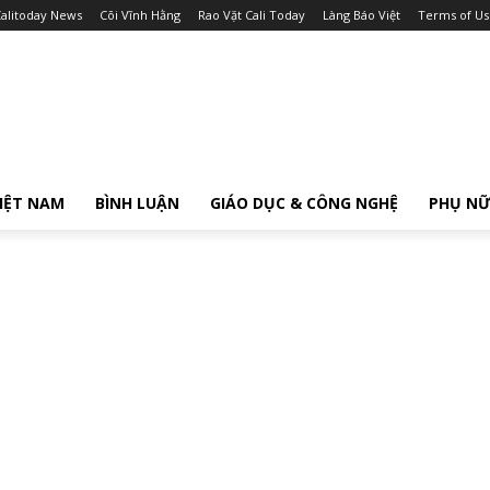
alitoday News
Cõi Vĩnh Hằng
Rao Vặt Cali Today
Làng Báo Việt
Terms of Us
IỆT NAM
BÌNH LUẬN
GIÁO DỤC & CÔNG NGHỆ
PHỤ N