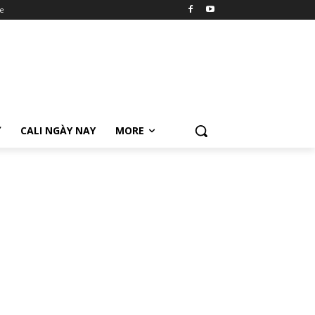
e
Ữ
CALI NGÀY NAY
MORE