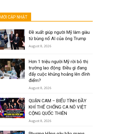
MỚI CẬP NHẬT
Đề xuất giúp người Mỹ làm giàu
từ bùng nổ AI của ông Trump
August 8, 2026
Hơn 1 triệu người Mỹ rời bỏ thị
trường lao động: Điều gì đang
đẩy cuộc khủng hoảng lên đỉnh
điểm?
August 8, 2026
QUẬN CAM – BIỂU TÌNH ĐẦY
KHÍ THẾ CHỐNG CA NÔ VIỆT
CỘNG QUỐC THIÊN
August 8, 2026
Phương Hằng gây bão mạng,