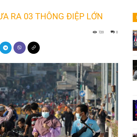
ƯA RA 03 THÔNG ĐIỆP LỚN
720
0