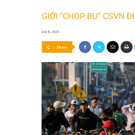
GIỚI “CHOP BU” CSVN Đ
July 8, 2026
Share