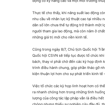
động có kỹ năng cao và một môi trường thuận
Thực tế cho thấy, khi năng suất lao động cò
nhu cầu về nhân lực kỹ thuật cao tại nhiều
dân số lớn chưa thể tự động trở thành một lợ
người tham gia lao động, mà còn nằm ở chất 
những giá trị mới cho nền kinh tế.
Cũng trong ngày 8/7, Chủ tịch Quốc hội Trầ
Quốc hội CSVN sẽ tiếp tục được tổ chức khi 
bách, thay vì phải chờ đến các kỳ họp định 
trình điều hành chung, góp phần tháo gỡ nh
kiện thuận lợi hơn cho sự phát triển kinh tế –
Việc tổ chức các kỳ họp linh hoạt hơn có th
ra nhanh chóng hơn trong những tình huống 
lượng của công tác lập pháp vẫn là điều hế
chóng nhưng thiếu sự nghiên cứu đầy đủ, th