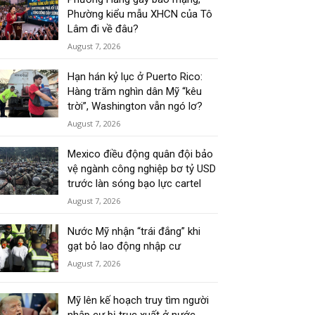
Phường kiểu mẫu XHCN của Tô
Lâm đi về đâu?
August 7, 2026
Hạn hán kỷ lục ở Puerto Rico:
Hàng trăm nghìn dân Mỹ “kêu
trời”, Washington vẫn ngó lơ?
August 7, 2026
Mexico điều động quân đội bảo
vệ ngành công nghiệp bơ tỷ USD
trước làn sóng bạo lực cartel
August 7, 2026
Nước Mỹ nhận “trái đắng” khi
gạt bỏ lao động nhập cư
August 7, 2026
Mỹ lên kế hoạch truy tìm người