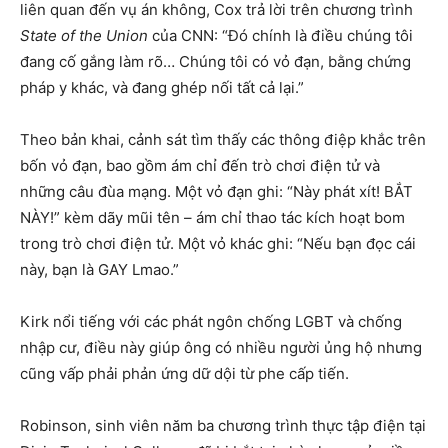
liên quan đến vụ án không, Cox trả lời trên chương trình
State of the Union
của CNN: “Đó chính là điều chúng tôi
đang cố gắng làm rõ… Chúng tôi có vỏ đạn, bằng chứng
pháp y khác, và đang ghép nối tất cả lại.”
Theo bản khai, cảnh sát tìm thấy các thông điệp khắc trên
bốn vỏ đạn, bao gồm ám chỉ đến trò chơi điện tử và
những câu đùa mạng. Một vỏ đạn ghi: “Này phát xít! BẮT
NÀY!” kèm dãy mũi tên – ám chỉ thao tác kích hoạt bom
trong trò chơi điện tử. Một vỏ khác ghi: “Nếu bạn đọc cái
này, bạn là GAY Lmao.”
Kirk nổi tiếng với các phát ngôn chống LGBT và chống
nhập cư, điều này giúp ông có nhiều người ủng hộ nhưng
cũng vấp phải phản ứng dữ dội từ phe cấp tiến.
Robinson, sinh viên năm ba chương trình thực tập điện tại