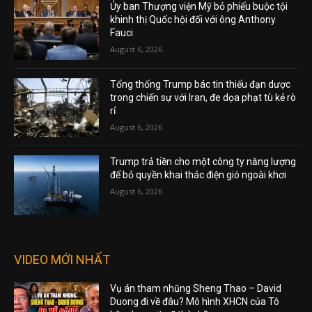
Ủy ban Thượng viện Mỹ bỏ phiếu buộc tội
khinh thị Quốc hội đối với ông Anthony
Fauci
August 6, 2026
Tổng thống Trump bác tin thiếu đạn dược
trong chiến sự với Iran, đe dọa phạt tù kẻ rò
rỉ
August 6, 2026
Trump trả tiền cho một công ty năng lượng
để bỏ quyền khai thác điện gió ngoài khơi
August 6, 2026
VIDEO MỚI NHẤT
Vụ án tham nhũng Sheng Thao – David
Duong đi về đâu? Mô hình XHCN của Tô