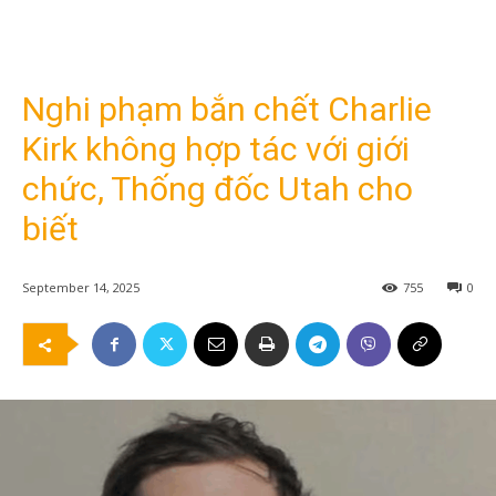
Nghi phạm bắn chết Charlie
Kirk không hợp tác với giới
chức, Thống đốc Utah cho
biết
September 14, 2025
755
0