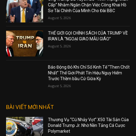
Cấp” Nhằm Ngăn Chặn Việc Công Khai Hồ
Sơ Tài Chính Của Mình Cho Đài BBC
August 5, 2026
THẾ GIỚI GỌI CHÍNH SÁCH CỦA TRUMP VỀ
IRAN LÀ “NGOẠI GIAO MẪU GIÁO”
August 5, 2026
Báo Động Đỏ Khi Chỉ Số Kinh Tế “Then Chốt
Nhất” Thế Giới Phát Tín Hiệu Nguy Hiểm
Trước Thềm bầu Cử Giữa Kỳ
August 5, 2026
BÀI VIẾT MỚI NHẤT
Thương Vụ “Cú Nhảy Vọt” X50 Tài Sản Của
Donald Trump Jr. Nhờ Nền Tảng Cá Cược
Polymarket