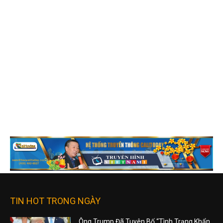
TIN HOT TRONG NGÀY
Ông Trump Đã Tuyên Bố “Tình Trạng Khẩn