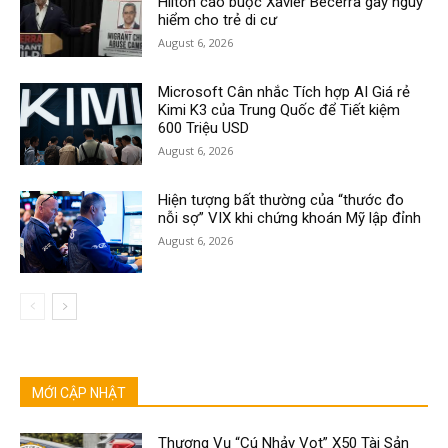
Hilton cáo buộc Xavier Becerra gây nguy
hiểm cho trẻ di cư
August 6, 2026
Microsoft Cân nhắc Tích hợp AI Giá rẻ
Kimi K3 của Trung Quốc để Tiết kiệm
600 Triệu USD
August 6, 2026
Hiện tượng bất thường của “thước đo
nỗi sợ” VIX khi chứng khoán Mỹ lập đỉnh
August 6, 2026
MỚI CẬP NHẬT
Thương Vụ “Cú Nhảy Vọt” X50 Tài Sản