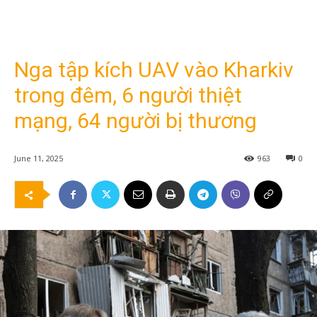
Nga tập kích UAV vào Kharkiv
trong đêm, 6 người thiệt
mạng, 64 người bị thương
June 11, 2025
963
0