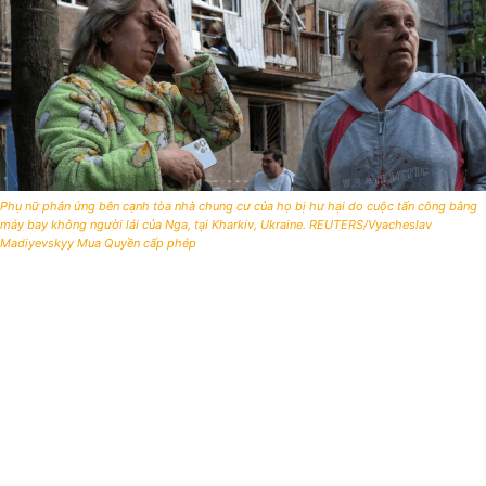
Phụ nữ phản ứng bên cạnh tòa nhà chung cư của họ bị hư hại do cuộc tấn công bằng
máy bay không người lái của Nga, tại Kharkiv, Ukraine. REUTERS/Vyacheslav
Madiyevskyy Mua Quyền cấp phép