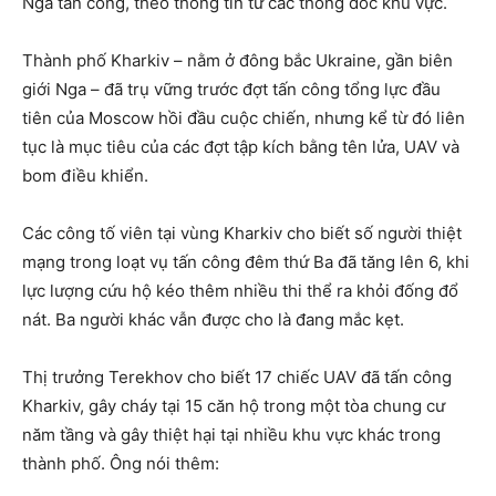
Nga tấn công, theo thông tin từ các thống đốc khu vực.
Thành phố Kharkiv – nằm ở đông bắc Ukraine, gần biên
giới Nga – đã trụ vững trước đợt tấn công tổng lực đầu
tiên của Moscow hồi đầu cuộc chiến, nhưng kể từ đó liên
tục là mục tiêu của các đợt tập kích bằng tên lửa, UAV và
bom điều khiển.
Các công tố viên tại vùng Kharkiv cho biết số người thiệt
mạng trong loạt vụ tấn công đêm thứ Ba đã tăng lên 6, khi
lực lượng cứu hộ kéo thêm nhiều thi thể ra khỏi đống đổ
nát. Ba người khác vẫn được cho là đang mắc kẹt.
Thị trưởng Terekhov cho biết 17 chiếc UAV đã tấn công
Kharkiv, gây cháy tại 15 căn hộ trong một tòa chung cư
năm tầng và gây thiệt hại tại nhiều khu vực khác trong
thành phố. Ông nói thêm: