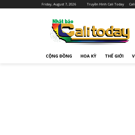
Friday, August 7, 2026
Truyền Hình Cali Today
Cal
CỘNG ĐỒNG
HOA KỲ
THẾ GIỚI
V