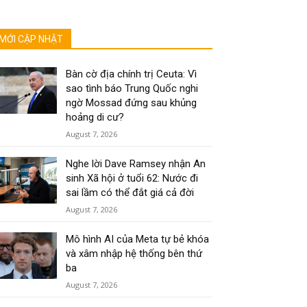
MỚI CẬP NHẬT
Bàn cờ địa chính trị Ceuta: Vì
sao tình báo Trung Quốc nghi
ngờ Mossad đứng sau khủng
hoảng di cư?
August 7, 2026
Nghe lời Dave Ramsey nhận An
sinh Xã hội ở tuổi 62: Nước đi
sai lầm có thể đắt giá cả đời
August 7, 2026
Mô hình AI của Meta tự bẻ khóa
và xâm nhập hệ thống bên thứ
ba
August 7, 2026