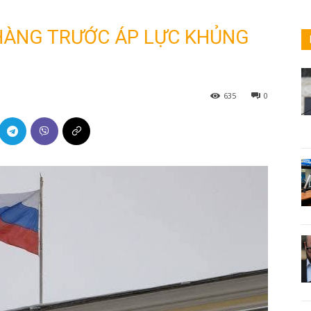
HÀNG TRƯỚC ÁP LỰC KHỦNG
635
0