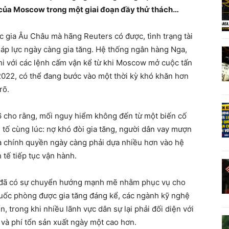
h của Moscow trong một giai đoạn đầy thử thách…
 gia Âu Châu mà hãng Reuters có được, tình trạng tài
 áp lực ngày càng gia tăng. Hệ thống ngân hàng Nga,
ghi với các lệnh cấm vận kể từ khi Moscow mở cuộc tấn
022, có thể đang bước vào một thời kỳ khó khăn hơn
rõ.
 cho rằng, mối nguy hiểm không đến từ một biến cố
 tố cùng lúc: nợ khó đòi gia tăng, người dân vay mượn
và chính quyền ngày càng phải dựa nhiều hơn vào hệ
tế tiếp tục vận hành.
 đã có sự chuyển hướng mạnh mẽ nhằm phục vụ cho
quốc phòng được gia tăng đáng kể, các ngành kỹ nghệ
n, trong khi nhiều lãnh vực dân sự lại phải đối diện với
 và phí tổn sản xuất ngày một cao hơn.