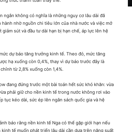
ơng thức thanh toán thay thế.
an ngắn không có nghĩa là những nguy cơ lâu dài đã
ận hành nhờ nguồn chi tiêu lớn của nhà nước và việc mở
 giảm sút và đầu tư dài hạn bị hạn chế, áp lực lên hệ
mức dự báo tăng trưởng kinh tế. Theo đó, mức tăng
ợc hạ xuống còn 0,4%, thay vì dự báo trước đây là
chỉnh từ 2,8% xuống còn 1,4%.
ow đang đứng trước một bài toán hết sức khó khăn: vừa
 vừa phải giữ cho nền kinh tế trong nước không rơi vào
iếp tục kéo dài, sức ép lên ngân sách quốc gia và hệ
cảnh báo rằng nền kinh tế Nga có thể gặp giới hạn nếu
 kinh tế muốn phát triển lâu dài cần dựa trên năng suất