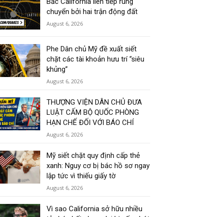
Bắc California liên tiếp rung
chuyển bởi hai trận động đất
August 6, 2026
Phe Dân chủ Mỹ đề xuất siết
chặt các tài khoản hưu trí “siêu
khủng”
August 6, 2026
THƯỢNG VIỆN DÂN CHỦ ĐƯA
LUẬT CẤM BỘ QUỐC PHÒNG
HẠN CHẾ ĐỐI VỚI BÁO CHÍ
August 6, 2026
Mỹ siết chặt quy định cấp thẻ
xanh: Nguy cơ bị bác hồ sơ ngay
lập tức vì thiếu giấy tờ
August 6, 2026
Vì sao California sở hữu nhiều