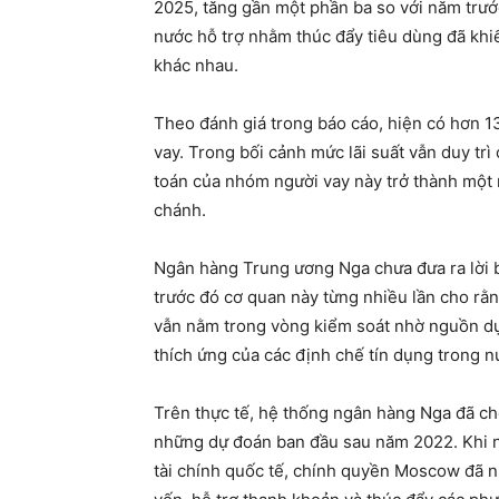
2025, tăng gần một phần ba so với năm trướ
nước hỗ trợ nhằm thúc đẩy tiêu dùng đã kh
khác nhau.
Theo đánh giá trong báo cáo, hiện có hơn 13
vay. Trong bối cảnh mức lãi suất vẫn duy trì
toán của nhóm người vay này trở thành một m
chánh.
Ngân hàng Trung ương Nga chưa đưa ra lời bì
trước đó cơ quan này từng nhiều lần cho r
vẫn nằm trong vòng kiểm soát nhờ nguồn dự 
thích ứng của các định chế tín dụng trong n
Trên thực tế, hệ thống ngân hàng Nga đã c
những dự đoán ban đầu sau năm 2022. Khi nh
tài chính quốc tế, chính quyền Moscow đã 