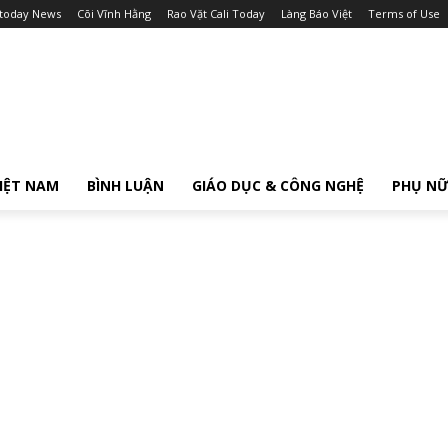
itoday News
Cõi Vĩnh Hằng
Rao Vặt Cali Today
Làng Báo Việt
Terms of Use
IỆT NAM
BÌNH LUẬN
GIÁO DỤC & CÔNG NGHỆ
PHỤ N