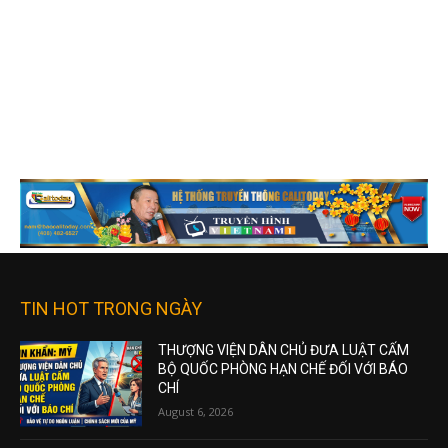
TIN HOT TRONG NGÀY
THƯỢNG VIỆN DÂN CHỦ ĐƯA LUẬT CẤM
BỘ QUỐC PHÒNG HẠN CHẾ ĐỐI VỚI BÁO
CHÍ