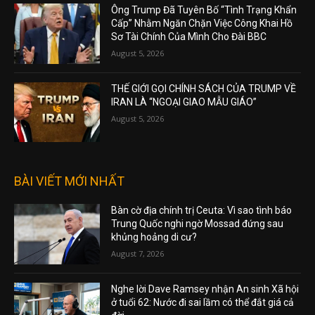
August 6, 2026
Ông Trump Đã Tuyên Bố “Tình Trạng Khẩn
Cấp” Nhằm Ngăn Chặn Việc Công Khai Hồ
Sơ Tài Chính Của Mình Cho Đài BBC
August 5, 2026
THẾ GIỚI GỌI CHÍNH SÁCH CỦA TRUMP VỀ
IRAN LÀ “NGOẠI GIAO MẪU GIÁO”
August 5, 2026
BÀI VIẾT MỚI NHẤT
Bàn cờ địa chính trị Ceuta: Vì sao tình báo
Trung Quốc nghi ngờ Mossad đứng sau
khủng hoảng di cư?
August 7, 2026