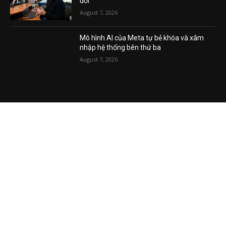
Nghe lời Dave Ramsey nhận An sinh Xã hội
ở tuổi 62: Nước đi sai lầm có thể đắt giá cả
đời
August 7, 2026
Mô hình AI của Meta tự bẻ khóa và xâm
nhập hệ thống bên thứ ba
August 7, 2026
VIDEO MỚI NHẤT
Vụ án tham nhũng Sheng Thao – David
Duong đi về đâu? Mô hình XHCN của Tô
Lâm bao giờ sẽ thành?
August 5, 2026
Khủng hoảng kim cương vàng Việt Nam
August 5, 2026