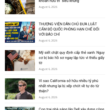
khoản hưu trí “siêu khủng”
August 6, 2026
THƯỢNG VIỆN DÂN CHỦ ĐƯA LUẬT
CẤM BỘ QUỐC PHÒNG HẠN CHẾ ĐỐI
VỚI BÁO CHÍ
August 6, 2026
Mỹ siết chặt quy định cấp thẻ xanh: Nguy
cơ bị bác hồ sơ ngay lập tức vì thiếu giấy
tờ
August 6, 2026
Vì sao California sở hữu nhiều tỷ phú
nhất nhưng lại bị xếp chót về tự do từ
thiện?
August 6, 2026
Con trai nhà sáng lập Dell xây dựng công