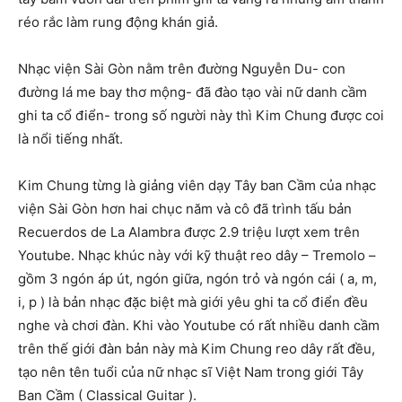
réo rắc làm rung động khán giả.
Nhạc viện Sài Gòn nằm trên đường Nguyễn Du- con
đường lá me bay thơ mộng- đã đào tạo vài nữ danh cầm
ghi ta cổ điển- trong số người này thì Kim Chung được coi
là nổi tiếng nhất.
Kim Chung từng là giảng viên dạy Tây ban Cầm của nhạc
viện Sài Gòn hơn hai chục năm và cô đã trình tấu bản
Recuerdos de La Alambra được 2.9 triệu lượt xem trên
Youtube. Nhạc khúc này với kỹ thuật reo dây – Tremolo –
gồm 3 ngón áp út, ngón giữa, ngón trỏ và ngón cái ( a, m,
i, p ) là bản nhạc đặc biệt mà giới yêu ghi ta cổ điển đều
nghe và chơi đàn. Khi vào Youtube có rất nhiều danh cầm
trên thế giới đàn bản này mà Kim Chung reo dây rất đều,
tạo nên tên tuổi của nữ nhạc sĩ Việt Nam trong giới Tây
Ban Cầm ( Classical Guitar ).