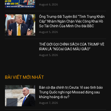
August 6, 2026
Ông Trump Đã Tuyên Bố “Tình Trạng Khẩn
Cấp” Nhằm Ngăn Chặn Việc Công Khai Hồ
Sơ Tài Chính Của Mình Cho Đài BBC
August 5, 2026
THẾ GIỚI GỌI CHÍNH SÁCH CỦA TRUMP VỀ
IRAN LÀ “NGOẠI GIAO MẪU GIÁO”
August 5, 2026
BÀI VIẾT MỚI NHẤT
Bàn cờ địa chính trị Ceuta: Vì sao tình báo
Trung Quốc nghi ngờ Mossad đứng sau
khủng hoảng di cư?
August 7, 2026