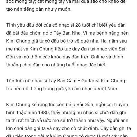
sóc móng tay; cắt móng tay và mài dũa sao cho khéo để
tạo nên tiếng đàn như ý muốn.
Tình yêu đầu đời của cô nhạc sĩ 28 tuổi chỉ biết yêu đàn
đã bắt đầu chớm nở ở Tây Ban Nha. Vì mẹ bệnh nặng nên
Kim Chung giã từ xứ đấu bò trở về quê nhà. Hai năm sau
mẹ mất và Kim Chung tiếp tục dạy đàn tại nhạc viện Sài
Gòn và mở thêm các khóa dạy đàn trên Online và thỉnh
thoảng chơi đàn cho những buổi nhạc đặc biệt.
Tên tuổi nữ nhạc sĩ Tây Ban Cầm – Guitarist Kim Chung-
trở nên nổi tiếng trong giới yêu âm nhạc ở Việt Nam.
Kim Chung kể rằng lúc còn bé ở Sài Gòn, ngồi coi truyền
hình thập niên 1980, thấy những nữ nhạc sĩ chơi đàn ghi
ta thì rất thích và ước mơ sẽ trở thành như vậy. Người anh
lớn chơi đàn ghi ta và dạy cho cô chút đỉnh. Cây đàn ghi ta
đầu tiên trong đời mà Kim Chung có được là một cây đàn