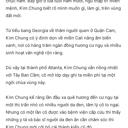
chục năm. Bây giờ ở lứa tuổi năm mươi, ngũ thập tri thiên
mệnh, Kim Chung biết rõ mình muốn gì, làm gì, trên vùng
đất mới.
Từ tiểu bang Georgia về thăm người quen ở Quận Cam,
Kim Chung có ý định dọn về miền Cali nắng ấm biển
xanh, nơi có hàng trăm ngàn đồng hương cư ngụ và nhiều
sinh hoạt văn nghệ rộn ràng.
Dù vậy tại thành phố Atlanta, Kim Chung vẫn nồng nhiệt
với Tây Ban Cầm; cô mở lớp dạy ghi ta miễn phí tại một
ngôi chùa vùng này.
Kim Chung kể rằng lần đầu xa quê hương đến cư ngụ tại
một thị trấn nhỏ có nhiều người da đen, tâm lý cô lo ngại.
Nhưng có một lần cô được vào bệnh viện cấp cứu thì thấy
những y tá và bác sĩ người da đen ân cần chăm sóc thì
Kim Chung mới cởi bỏ cái thành kiến cũ đó.