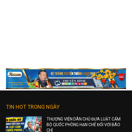
TIN HOT TRONG NGÀY
THƯỢNG VIỆN DÂN CHỦ ĐƯA LUẬT CẤM
BỘ QUỐC PHÒNG HẠN CHẾ ĐỐI VỚI BÁO
CHÍ