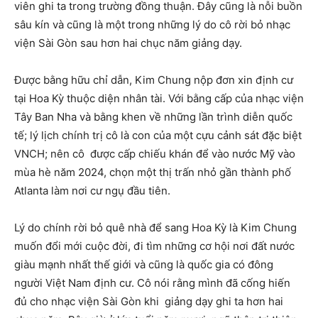
viên ghi ta trong trường đồng thuận. Đây cũng là nỗi buồn
sâu kín và cũng là một trong những lý do cô rời bỏ nhạc
viện Sài Gòn sau hơn hai chục năm giảng dạy.
Được bằng hữu chỉ dẫn, Kim Chung nộp đơn xin định cư
tại Hoa Kỳ thuộc diện nhân tài. Với bằng cấp của nhạc viện
Tây Ban Nha và bằng khen về những lần trình diễn quốc
tế; lý lịch chính trị cô là con của một cựu cảnh sát đặc biệt
VNCH; nên cô được cấp chiếu khán để vào nước Mỹ vào
mùa hè năm 2024, chọn một thị trấn nhỏ gần thành phố
Atlanta làm nơi cư ngụ đầu tiên.
Lý do chính rời bỏ quê nhà để sang Hoa Kỳ là Kim Chung
muốn đổi mới cuộc đời, đi tìm những cơ hội nơi đất nước
giàu mạnh nhất thế giới và cũng là quốc gia có đông
người Việt Nam định cư. Cô nói rằng mình đã cống hiến
đủ cho nhạc viện Sài Gòn khi giảng dạy ghi ta hơn hai