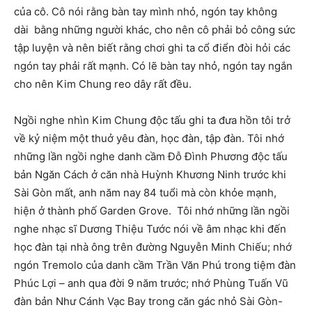
của cô. Cô nói rằng bàn tay mình nhỏ, ngón tay không
dài bằng những người khác, cho nên cô phải bỏ công sức
tập luyện và nên biết rằng chơi ghi ta cổ điển đòi hỏi các
ngón tay phải rất mạnh. Có lẽ bàn tay nhỏ, ngón tay ngắn
cho nên Kim Chung reo dây rất đều.
Ngồi nghe nhìn Kim Chung độc tấu ghi ta đưa hồn tôi trở
về kỷ niệm một thuở yêu đàn, học đàn, tập đàn. Tôi nhớ
những lần ngồi nghe danh cầm Đỗ Đình Phương độc tấu
bản Ngăn Cách ở căn nhà Huỳnh Khương Ninh trước khi
Sài Gòn mất, anh năm nay 84 tuổi mà còn khỏe mạnh,
hiện ở thành phố Garden Grove. Tôi nhớ những lần ngồi
nghe nhạc sĩ Dương Thiệu Tước nói về âm nhạc khi đến
học đàn tại nhà ông trên đường Nguyễn Minh Chiếu; nhớ
ngón Tremolo của danh cầm Trần Văn Phú trong tiệm đàn
Phúc Lợi – anh qua đời 9 năm trước; nhớ Phùng Tuấn Vũ
đàn bản Như Cánh Vạc Bay trong căn gác nhỏ Sài Gòn-