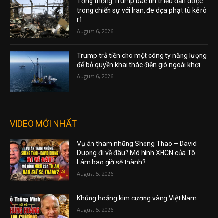
Tổng thống Trump bác tin thiếu đạn dược
trong chiến sự với Iran, đe dọa phạt tù kẻ rò
rỉ
August 6, 2026
Trump trả tiền cho một công ty năng lượng
để bỏ quyền khai thác điện gió ngoài khơi
August 6, 2026
VIDEO MỚI NHẤT
Vụ án tham nhũng Sheng Thao – David
Duong đi về đâu? Mô hình XHCN của Tô
Lâm bao giờ sẽ thành?
August 5, 2026
Khủng hoảng kim cương vàng Việt Nam
August 5, 2026