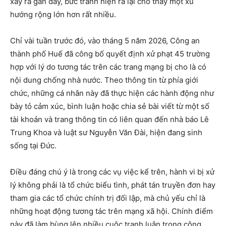
xảy ra gần đây, bức tranh hiện ra lại cho thấy một xu
hướng rộng lớn hơn rất nhiều.
Chỉ vài tuần trước đó, vào tháng 5 năm 2026, Công an
thành phố Huế đã công bố quyết định xử phạt 45 trường
hợp với lý do tương tác trên các trang mạng bị cho là có
nội dung chống nhà nước. Theo thông tin từ phía giới
chức, những cá nhân này đã thực hiện các hành động như
bày tỏ cảm xúc, bình luận hoặc chia sẻ bài viết từ một số
tài khoản và trang thông tin có liên quan đến nhà báo Lê
Trung Khoa và luật sư Nguyễn Văn Đài, hiện đang sinh
sống tại Đức.
Điều đáng chú ý là trong các vụ việc kể trên, hành vi bị xử
lý không phải là tổ chức biểu tình, phát tán truyền đơn hay
tham gia các tổ chức chính trị đối lập, mà chủ yếu chỉ là
những hoạt động tương tác trên mạng xã hội. Chính điểm
này đã làm bùng lên nhiều cuộc tranh luận trong công