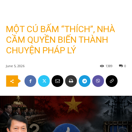
MỘT CÚ BẤM “THÍCH”, NHÀ
CẦM QUYỀN BIẾN THÀNH
CHUYỆN PHÁP LÝ
June 5, 2026
1389
0