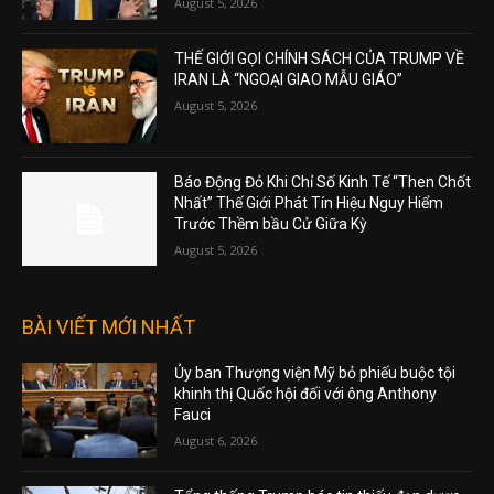
August 5, 2026
THẾ GIỚI GỌI CHÍNH SÁCH CỦA TRUMP VỀ
IRAN LÀ “NGOẠI GIAO MẪU GIÁO”
August 5, 2026
Báo Động Đỏ Khi Chỉ Số Kinh Tế “Then Chốt
Nhất” Thế Giới Phát Tín Hiệu Nguy Hiểm
Trước Thềm bầu Cử Giữa Kỳ
August 5, 2026
BÀI VIẾT MỚI NHẤT
Ủy ban Thượng viện Mỹ bỏ phiếu buộc tội
khinh thị Quốc hội đối với ông Anthony
Fauci
August 6, 2026