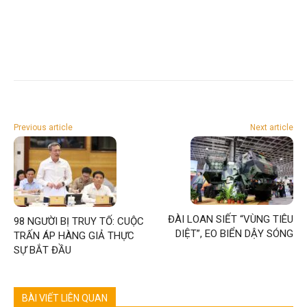
Previous article
Next article
ĐÀI LOAN SIẾT “VÙNG TIÊU
98 NGƯỜI BỊ TRUY TỐ: CUỘC
DIỆT”, EO BIỂN DẬY SÓNG
TRẤN ÁP HÀNG GIẢ THỰC
SỰ BẮT ĐẦU
BÀI VIẾT LIÊN QUAN