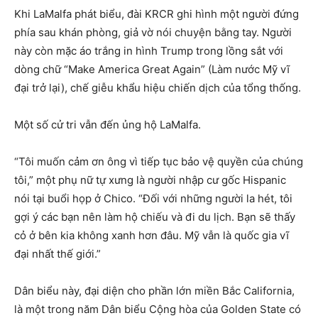
Khi LaMalfa phát biểu, đài KRCR ghi hình một người đứng
phía sau khán phòng, giả vờ nói chuyện bằng tay. Người
này còn mặc áo trắng in hình Trump trong lồng sắt với
dòng chữ “Make America Great Again” (Làm nước Mỹ vĩ
đại trở lại), chế giễu khẩu hiệu chiến dịch của tổng thống.
Một số cử tri vẫn đến ủng hộ LaMalfa.
“Tôi muốn cảm ơn ông vì tiếp tục bảo vệ quyền của chúng
tôi,” một phụ nữ tự xưng là người nhập cư gốc Hispanic
nói tại buổi họp ở Chico. “Đối với những người la hét, tôi
gợi ý các bạn nên làm hộ chiếu và đi du lịch. Bạn sẽ thấy
cỏ ở bên kia không xanh hơn đâu. Mỹ vẫn là quốc gia vĩ
đại nhất thế giới.”
Dân biểu này, đại diện cho phần lớn miền Bắc California,
là một trong năm Dân biểu Cộng hòa của Golden State có