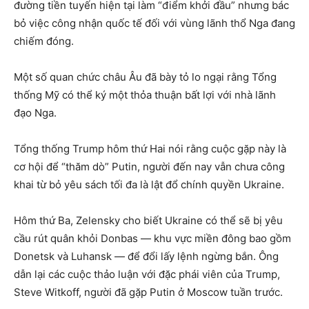
đường tiền tuyến hiện tại làm “điểm khởi đầu” nhưng bác
bỏ việc công nhận quốc tế đối với vùng lãnh thổ Nga đang
chiếm đóng.
Một số quan chức châu Âu đã bày tỏ lo ngại rằng Tổng
thống Mỹ có thể ký một thỏa thuận bất lợi với nhà lãnh
đạo Nga.
Tổng thống Trump hôm thứ Hai nói rằng cuộc gặp này là
cơ hội để “thăm dò” Putin, người đến nay vẫn chưa công
khai từ bỏ yêu sách tối đa là lật đổ chính quyền Ukraine.
Hôm thứ Ba, Zelensky cho biết Ukraine có thể sẽ bị yêu
cầu rút quân khỏi Donbas — khu vực miền đông bao gồm
Donetsk và Luhansk — để đổi lấy lệnh ngừng bắn. Ông
dẫn lại các cuộc thảo luận với đặc phái viên của Trump,
Steve Witkoff, người đã gặp Putin ở Moscow tuần trước.