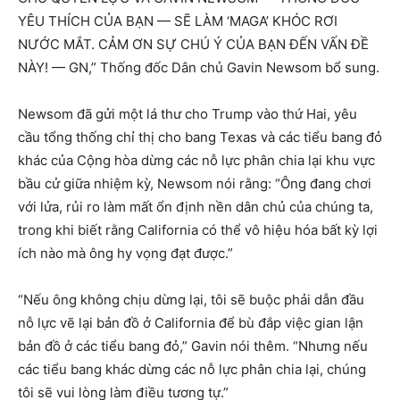
YÊU THÍCH CỦA BẠN — SẼ LÀM ‘MAGA’ KHÓC RƠI
NƯỚC MẮT. CẢM ƠN SỰ CHÚ Ý CỦA BẠN ĐẾN VẤN ĐỀ
NÀY! — GN,” Thống đốc Dân chủ Gavin Newsom bổ sung.
Newsom đã gửi một lá thư cho Trump vào thứ Hai, yêu
cầu tổng thống chỉ thị cho bang Texas và các tiểu bang đỏ
khác của Cộng hòa dừng các nỗ lực phân chia lại khu vực
bầu cử giữa nhiệm kỳ, Newsom nói rằng: “Ông đang chơi
với lửa, rủi ro làm mất ổn định nền dân chủ của chúng ta,
trong khi biết rằng California có thể vô hiệu hóa bất kỳ lợi
ích nào mà ông hy vọng đạt được.”
“Nếu ông không chịu dừng lại, tôi sẽ buộc phải dẫn đầu
nỗ lực vẽ lại bản đồ ở California để bù đắp việc gian lận
bản đồ ở các tiểu bang đỏ,” Gavin nói thêm. “Nhưng nếu
các tiểu bang khác dừng các nỗ lực phân chia lại, chúng
tôi sẽ vui lòng làm điều tương tự.”