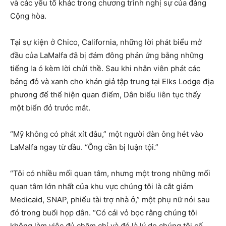
và các yếu tố khác trong chương trình nghị sự của đảng
Cộng hòa.
Tại sự kiện ở Chico, California, những lời phát biểu mở
đầu của LaMalfa đã bị đám đông phản ứng bằng những
tiếng la ó kèm lời chửi thề. Sau khi nhân viên phát các
bảng đỏ và xanh cho khán giả tập trung tại Elks Lodge địa
phương để thể hiện quan điểm, Dân biểu liên tục thấy
một biển đỏ trước mắt.
“Mỹ không có phát xít đâu,” một người đàn ông hét vào
LaMalfa ngay từ đầu. “Ông cần bị luận tội.”
“Tôi có nhiều mối quan tâm, nhưng một trong những mối
quan tâm lớn nhất của khu vực chúng tôi là cắt giảm
Medicaid, SNAP, phiếu tài trợ nhà ở,” một phụ nữ nói sau
đó trong buổi họp dân. “Có cái vỏ bọc rằng chúng tôi
không làm việc đủ chăm chỉ và đó là lý do chúng tôi cố