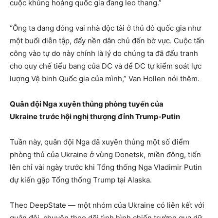
cuộc khủng hoảng quốc gia đang leo thang.”
“Ông ta đang đóng vai nhà độc tài ở thủ đô quốc gia như
một buổi diễn tập, đẩy nền dân chủ đến bờ vực. Cuộc tấn
công vào tự do này chính là lý do chúng ta đã đấu tranh
cho quy chế tiểu bang của DC và để DC tự kiểm soát lực
lượng Vệ binh Quốc gia của mình,” Van Hollen nói thêm.
Quân đội Nga xuyên thủng phòng tuyến của
Ukraine
trước hội nghị thượng đỉnh Trump-Putin
Tuần này, quân đội Nga đã xuyên thủng một số điểm
phòng thủ của Ukraine ở vùng Donetsk, miền đông, tiến
lên chỉ vài ngày trước khi Tổng thống Nga Vladimir Putin
dự kiến gặp Tổng thống Trump tại Alaska.
Theo DeepState — một nhóm của Ukraine có liên kết với
quân đội, chuyên theo dõi tình hình chiến trường qua dữ