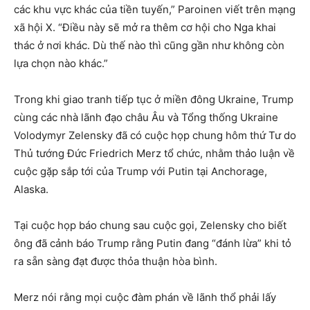
các khu vực khác của tiền tuyến,” Paroinen viết trên mạng
xã hội X. “Điều này sẽ mở ra thêm cơ hội cho Nga khai
thác ở nơi khác. Dù thế nào thì cũng gần như không còn
lựa chọn nào khác.”
Trong khi giao tranh tiếp tục ở miền đông Ukraine, Trump
cùng các nhà lãnh đạo châu Âu và Tổng thống Ukraine
Volodymyr Zelensky đã có cuộc họp chung hôm thứ Tư do
Thủ tướng Đức Friedrich Merz tổ chức, nhằm thảo luận về
cuộc gặp sắp tới của Trump với Putin tại Anchorage,
Alaska.
Tại cuộc họp báo chung sau cuộc gọi, Zelensky cho biết
ông đã cảnh báo Trump rằng Putin đang “đánh lừa” khi tỏ
ra sẵn sàng đạt được thỏa thuận hòa bình.
Merz nói rằng mọi cuộc đàm phán về lãnh thổ phải lấy