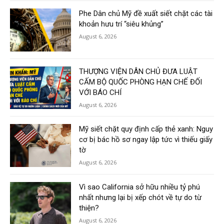
Phe Dân chủ Mỹ đề xuất siết chặt các tài
khoản hưu trí “siêu khủng”
August 6, 2026
THƯỢNG VIỆN DÂN CHỦ ĐƯA LUẬT
CẤM BỘ QUỐC PHÒNG HẠN CHẾ ĐỐI
VỚI BÁO CHÍ
August 6, 2026
Mỹ siết chặt quy định cấp thẻ xanh: Nguy
cơ bị bác hồ sơ ngay lập tức vì thiếu giấy
tờ
August 6, 2026
Vì sao California sở hữu nhiều tỷ phú
nhất nhưng lại bị xếp chót về tự do từ
thiện?
August 6, 2026