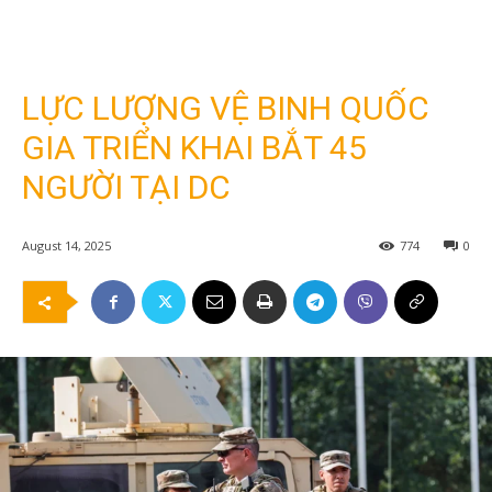
LỰC LƯỢNG VỆ BINH QUỐC
GIA TRIỂN KHAI BẮT 45
NGƯỜI TẠI DC
August 14, 2025
774
0