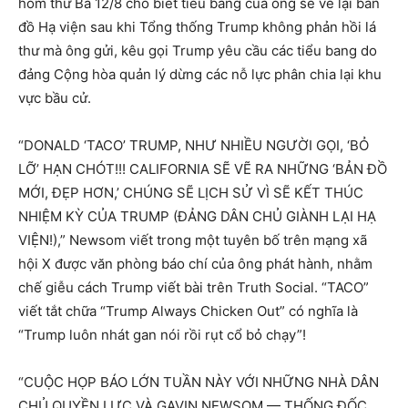
hôm thứ Ba 12/8 cho biết tiểu bang của ông sẽ vẽ lại bản
đồ Hạ viện sau khi Tổng thống Trump không phản hồi lá
thư mà ông gửi, kêu gọi Trump yêu cầu các tiểu bang do
đảng Cộng hòa quản lý dừng các nỗ lực phân chia lại khu
vực bầu cử.
“DONALD ‘TACO’ TRUMP, NHƯ NHIỀU NGƯỜI GỌI, ‘BỎ
LỠ’ HẠN CHÓT!!! CALIFORNIA SẼ VẼ RA NHỮNG ‘BẢN ĐỒ
MỚI, ĐẸP HƠN,’ CHÚNG SẼ LỊCH SỬ VÌ SẼ KẾT THÚC
NHIỆM KỲ CỦA TRUMP (ĐẢNG DÂN CHỦ GIÀNH LẠI HẠ
VIỆN!),” Newsom viết trong một tuyên bố trên mạng xã
hội X được văn phòng báo chí của ông phát hành, nhằm
chế giễu cách Trump viết bài trên Truth Social. “TACO”
viết tắt chữa “Trump Always Chicken Out” có nghĩa là
“Trump luôn nhát gan nói rồi rụt cổ bỏ chạy”!
“CUỘC HỌP BÁO LỚN TUẦN NÀY VỚI NHỮNG NHÀ DÂN
CHỦ QUYỀN LỰC VÀ GAVIN NEWSOM — THỐNG ĐỐC