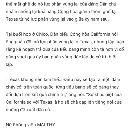
thể mất ghế do nỗ lực phân vùng lại của đảng Dân chủ
nhằm chống lại khả năng Cộng hòa giành thêm ghế tại
Texas từ nỗ lực phân vùng lại vào giữa kỳ năm sau.
Tại buổi họp ở Chico, Dân biểu Cộng hòa California nói
ông phản đối nỗ lực phân vùng lại ở Texas, nhưng lập luận
rằng kế hoạch trả đũa của tiểu bang mình còn tệ hơn vì cố
gắng vượt qua ủy ban phân vùng độc lập do cử tri thiết
lập.
“Texas không nên làm thế… Điều này sẽ tạo ra một ‘đám
cháy cỏ’ trên toàn quốc; từng tiểu bang sẽ cố gắng thay
đổi dựa trên kết quả chính trị,” ông nói. “Sự khác biệt của
California so với Texas là họ sẽ chà đạp lên tiếng nói của
những đề xuất dân cử.”
Nữ Phóng viên MAI THY