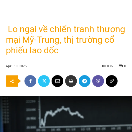
Lo ngại về chiến tranh thương
mại Mỹ-Trung, thị trường cổ
phiếu lao dốc
April 10, 2025
836
0