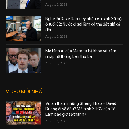
August 7, 2026
Nghe lời Dave Ramsey nhận An sinh Xã hội
ở tuổi 62: Nước đi sai lầm có thể đắt giá cả
đời
August 7, 2026
Mô hình AI của Meta tự bẻ khóa và xâm
nhập hệ thống bên thứ ba
August 7, 2026
VIDEO MỚI NHẤT
Vụ án tham nhũng Sheng Thao – David
Duong đi về đâu? Mô hình XHCN của Tô
Lâm bao giờ sẽ thành?
August 5, 2026