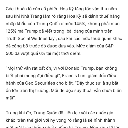
Các khoản lỗ của cổ phiếu Hoa Kỳ tăng tốc vào thứ năm
sau khi Nhà Trắng làm rõ rằng Hoa Kỳ sẽ đánh thuế hàng
nhập khẩu của Trung Quốc ở mức 145%, không phải mức
125% mà Trump đã viết trong bài đăng của mình trên
Truth Social Wednesday , sau khi các mức thuế quan khác
đã công bố trước đó được đưa vào. Mức giảm của S&P
500 đã vượt quá 6% tại một thời điểm.
“Mọi thứ vẫn rất bất ổn, vì với Donald Trump, bạn không
biết phải mong đợi điều gì”, Francis Lun, giám đốc điều
hành của Geo Securities cho biết. “Đây thực sự là sự bất
ổn lớn trên thị trường. Mối đe dọa suy thoái vẫn chưa biến
mất”.
Trong khi đó, Trung Quốc đã liên lạc với các quốc gia
khác trên thế giới với hy vọng rõ ràng là sẽ hình thành
một mặt trận thống nhất chống lại Trump. Nền kinh tế lớn