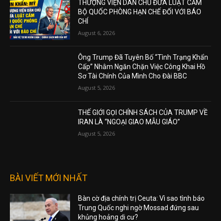
THƯỢNG VIỆN DÂN CHỦ ĐƯA LUẬT CẤM
BỘ QUỐC PHÒNG HẠN CHẾ ĐỐI VỚI BÁO
CHÍ
August 6, 2026
Ông Trump Đã Tuyên Bố “Tình Trạng Khẩn
Cấp” Nhằm Ngăn Chặn Việc Công Khai Hồ
Sơ Tài Chính Của Mình Cho Đài BBC
August 5, 2026
THẾ GIỚI GỌI CHÍNH SÁCH CỦA TRUMP VỀ
IRAN LÀ “NGOẠI GIAO MẪU GIÁO”
August 5, 2026
BÀI VIẾT MỚI NHẤT
Bàn cờ địa chính trị Ceuta: Vì sao tình báo
Trung Quốc nghi ngờ Mossad đứng sau
khủng hoảng di cư?