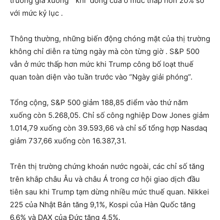
trường giá xuống” khi đóng cửa ở mức thấp hơn 20% so
với mức kỷ lục .
Thông thường, những biến động chóng mặt của thị trường
không chỉ diễn ra từng ngày mà còn từng giờ . S&P 500
vẫn ở mức thấp hơn mức khi Trump công bố loạt thuế
quan toàn diện vào tuần trước vào “Ngày giải phóng”.
Tổng cộng, S&P 500 giảm 188,85 điểm vào thứ năm
xuống còn 5.268,05. Chỉ số công nghiệp Dow Jones giảm
1.014,79 xuống còn 39.593,66 và chỉ số tổng hợp Nasdaq
giảm 737,66 xuống còn 16.387,31.
Trên thị trường chứng khoán nước ngoài, các chỉ số tăng
trên khắp châu Âu và châu Á trong cơ hội giao dịch đầu
tiên sau khi Trump tạm dừng nhiều mức thuế quan. Nikkei
225 của Nhật Bản tăng 9,1%, Kospi của Hàn Quốc tăng
6,6% và DAX của Đức tăng 4,5%.