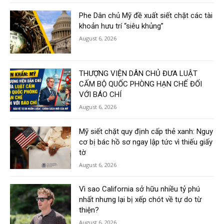
Phe Dân chủ Mỹ đề xuất siết chặt các tài
khoản hưu trí “siêu khủng”
August 6, 2026
THƯỢNG VIỆN DÂN CHỦ ĐƯA LUẬT
CẤM BỘ QUỐC PHÒNG HẠN CHẾ ĐỐI
VỚI BÁO CHÍ
August 6, 2026
Mỹ siết chặt quy định cấp thẻ xanh: Nguy
cơ bị bác hồ sơ ngay lập tức vì thiếu giấy
tờ
August 6, 2026
Vì sao California sở hữu nhiều tỷ phú
nhất nhưng lại bị xếp chót về tự do từ
thiện?
August 6, 2026