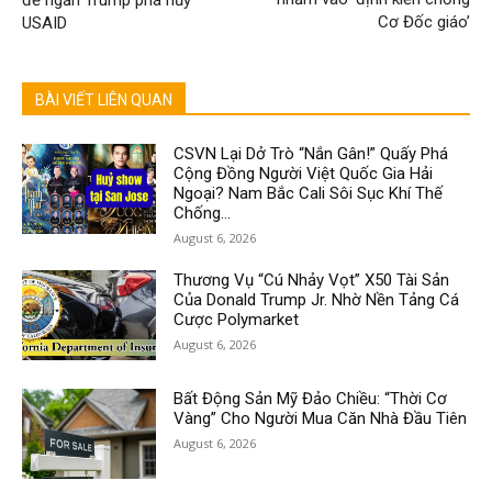
Cơ Đốc giáo’
USAID
BÀI VIẾT LIÊN QUAN
CSVN Lại Dở Trò “Nắn Gân!” Quấy Phá
Cộng Đồng Người Việt Quốc Gia Hải
Ngoại? Nam Bắc Cali Sôi Sục Khí Thế
Chống...
August 6, 2026
Thương Vụ “Cú Nhảy Vọt” X50 Tài Sản
Của Donald Trump Jr. Nhờ Nền Tảng Cá
Cược Polymarket
August 6, 2026
Bất Động Sản Mỹ Đảo Chiều: “Thời Cơ
Vàng” Cho Người Mua Căn Nhà Đầu Tiên
August 6, 2026