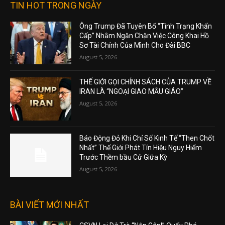
TIN HOT TRONG NGÀY
Ông Trump Đã Tuyên Bố “Tình Trạng Khẩn
Cấp” Nhằm Ngăn Chặn Việc Công Khai Hồ
Sơ Tài Chính Của Mình Cho Đài BBC
August 5, 2026
THẾ GIỚI GỌI CHÍNH SÁCH CỦA TRUMP VỀ
IRAN LÀ “NGOẠI GIAO MẪU GIÁO”
August 5, 2026
Báo Động Đỏ Khi Chỉ Số Kinh Tế “Then Chốt
Nhất” Thế Giới Phát Tín Hiệu Nguy Hiểm
Trước Thềm bầu Cử Giữa Kỳ
August 5, 2026
BÀI VIẾT MỚI NHẤT