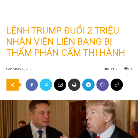
LỆNH TRUMP ĐUỔI 2 TRIỆU
NHÂN VIÊN LIÊN BANG BỊ
THẨM PHÁN CẤM THI HÀNH
February 6, 2025
1912
0