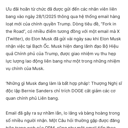
Ưu đãi hoãn từ chức đã được gửi đến các nhân viên liên
bang vào ngày 28/1/2025 thông qua hệ thống email hàng
loạt mới của chính quyền Trump. Dòng tiêu đề, “Fork in
the Road”, có nhiều điểm tương đồng với một email mà X
(Twitter), do Elon Musk đã gửi vài ngày sau khi Elon Musk
nhận việc tại Bạch Ốc. Musk hiện đang lãnh đạo Bộ Hiệu
quả Chính phủ của Trump, được giao nhiệm vụ thu hẹp
lực lượng lao động liên bang như một trong những nhiệm
vụ chính của Musk.
‘Những gì Musk đang làm là bất hợp pháp’: Thượng Nghị sĩ
độc lập Bernie Sanders chỉ trích DOGE cắt giảm các cơ
quan chính phủ Liên bang.
Email đã gây ra sự nhầm lẫn, lo lắng và bàng hoàng trong
số nhiều người nhận. Một Câu hỏi thường gặp được đăng
trên trang web của OPM, cũng như một email tiếp theo