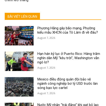
BÀI VIẾT LIÊN QUAN
Phương Hằng gây bão mạng, Phường
kiểu mẫu XHCN của Tô Lâm đi về đâu?
August 7, 2026
Hạn hán kỷ lục ở Puerto Rico: Hàng trăm
nghìn dân Mỹ “kêu trời”, Washington vẫn
ngó lơ?
August 7, 2026
Mexico điều động quân đội bảo vệ
ngành công nghiệp bơ tỷ USD trước làn
sóng bạo lực cartel
August 7, 2026
Nước Mỹ nhận “trái đắng” khi gạt bỏ lao