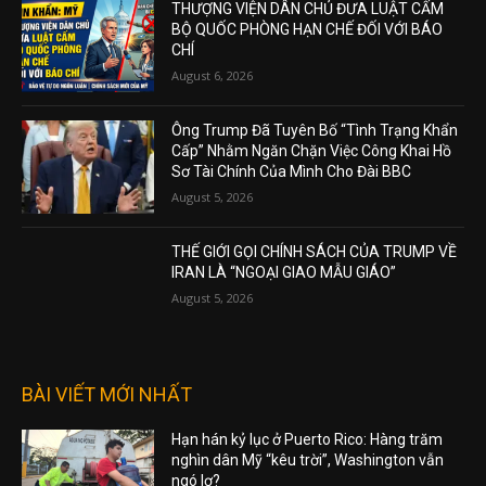
THƯỢNG VIỆN DÂN CHỦ ĐƯA LUẬT CẤM
BỘ QUỐC PHÒNG HẠN CHẾ ĐỐI VỚI BÁO
CHÍ
August 6, 2026
Ông Trump Đã Tuyên Bố “Tình Trạng Khẩn
Cấp” Nhằm Ngăn Chặn Việc Công Khai Hồ
Sơ Tài Chính Của Mình Cho Đài BBC
August 5, 2026
THẾ GIỚI GỌI CHÍNH SÁCH CỦA TRUMP VỀ
IRAN LÀ “NGOẠI GIAO MẪU GIÁO”
August 5, 2026
BÀI VIẾT MỚI NHẤT
Hạn hán kỷ lục ở Puerto Rico: Hàng trăm
nghìn dân Mỹ “kêu trời”, Washington vẫn
ngó lơ?