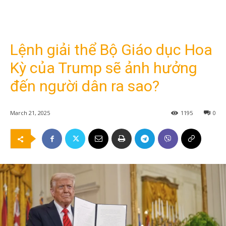
Lệnh giải thể Bộ Giáo dục Hoa
Kỳ của Trump sẽ ảnh hưởng
đến người dân ra sao?
March 21, 2025
1195
0