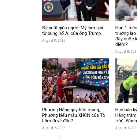
Đề xuất giúp người Mỹ làm giàu
Hơn 1 triệu
từ bùng nổ AI của ông Trump
trường lao
đẩy cuộc k
August 8, 2026
điểm?
August 8, 202
Phương Hằng gây bão mạng,
Hạn hán kỷ
Phường kiểu mẫu XHCN của Tô
Hàng trăm 
Lâm đi về đâu?
trời”, Was
August 7, 2026
August 7, 202