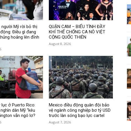
 người Mỹ rời bỏ thị
QUẬN CAM – BIỂU TÌNH ĐẦY
 động: Điều gì đang
KHÍ THẾ CHỐNG CA NÔ VIỆT
hủng hoảng lên đỉnh
CỘNG QUỐC THIÊN
August 8, 2026
6
 lục ở Puerto Rico:
Mexico điều động quân đội bảo
nghìn dân Mỹ “kêu
vệ ngành công nghiệp bơ tỷ USD
hington vẫn ngó lơ?
trước làn sóng bạo lực cartel
6
August 7, 2026