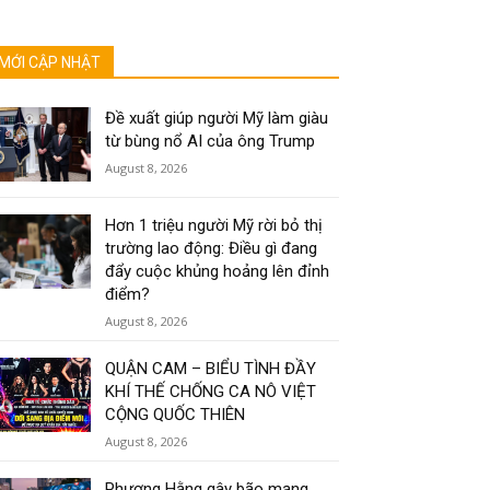
MỚI CẬP NHẬT
Đề xuất giúp người Mỹ làm giàu
từ bùng nổ AI của ông Trump
August 8, 2026
Hơn 1 triệu người Mỹ rời bỏ thị
trường lao động: Điều gì đang
đẩy cuộc khủng hoảng lên đỉnh
điểm?
August 8, 2026
QUẬN CAM – BIỂU TÌNH ĐẦY
KHÍ THẾ CHỐNG CA NÔ VIỆT
CỘNG QUỐC THIÊN
August 8, 2026
Phương Hằng gây bão mạng,