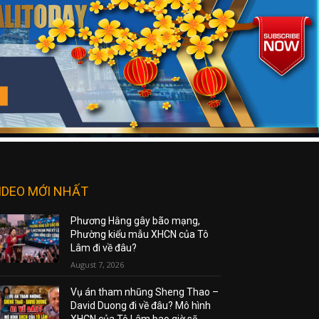
IDEO MỚI NHẤT
Phương Hằng gây bão mạng,
Phường kiểu mẫu XHCN của Tô
Lâm đi về đâu?
August 7, 2026
Vụ án tham nhũng Sheng Thao –
David Duong đi về đâu? Mô hình