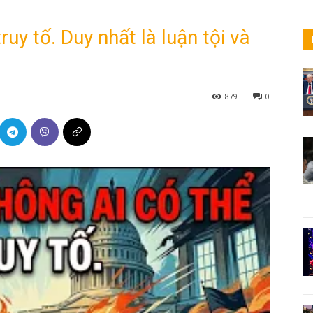
ruy tố. Duy nhất là luận tội và
879
0