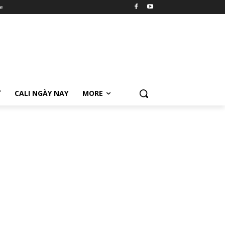
e
Ữ
CALI NGÀY NAY
MORE