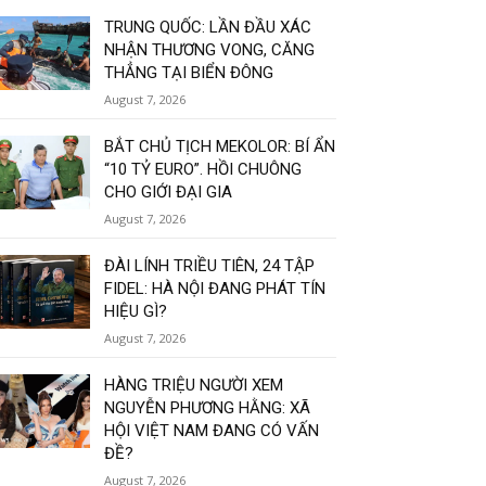
TRUNG QUỐC: LẦN ĐẦU XÁC
NHẬN THƯƠNG VONG, CĂNG
THẲNG TẠI BIỂN ĐÔNG
August 7, 2026
BẮT CHỦ TỊCH MEKOLOR: BÍ ẨN
“10 TỶ EURO”. HỒI CHUÔNG
CHO GIỚI ĐẠI GIA
August 7, 2026
ĐÀI LÍNH TRIỀU TIÊN, 24 TẬP
FIDEL: HÀ NỘI ĐANG PHÁT TÍN
HIỆU GÌ?
August 7, 2026
HÀNG TRIỆU NGƯỜI XEM
NGUYỄN PHƯƠNG HẰNG: XÃ
HỘI VIỆT NAM ĐANG CÓ VẤN
ĐỀ?
August 7, 2026