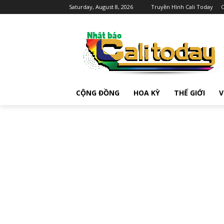
Saturday, August 8, 2026
Truyền Hình Cali Today
C
CỘNG ĐỒNG
HOA KỲ
THẾ GIỚI
V