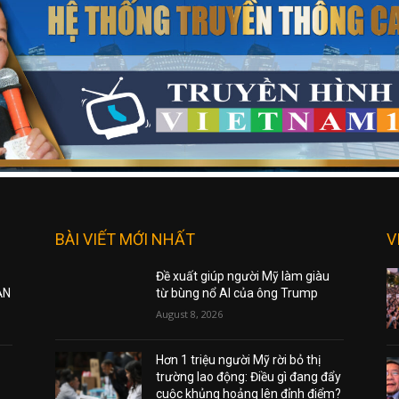
BÀI VIẾT MỚI NHẤT
V
Đề xuất giúp người Mỹ làm giàu
ẠN
từ bùng nổ AI của ông Trump
August 8, 2026
Hơn 1 triệu người Mỹ rời bỏ thị
trường lao động: Điều gì đang đẩy
cuộc khủng hoảng lên đỉnh điểm?