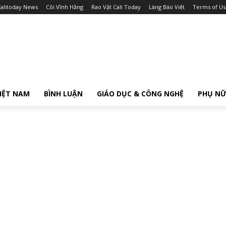
alitoday News
Cõi Vĩnh Hằng
Rao Vặt Cali Today
Làng Báo Việt
Terms of Us
IỆT NAM
BÌNH LUẬN
GIÁO DỤC & CÔNG NGHỆ
PHỤ N