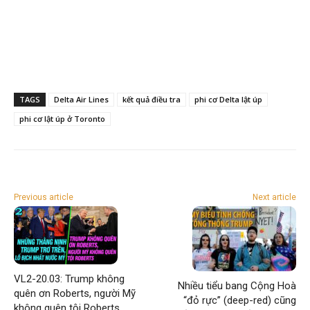
TAGS
Delta Air Lines
kết quả điều tra
phi cơ Delta lật úp
phi cơ lật úp ở Toronto
Previous article
Next article
VL2-20.03: Trump không
Nhiều tiểu bang Cộng Hoà
quên ơn Roberts, người Mỹ
“đỏ rực” (deep-red) cũng
không quên tội Roberts