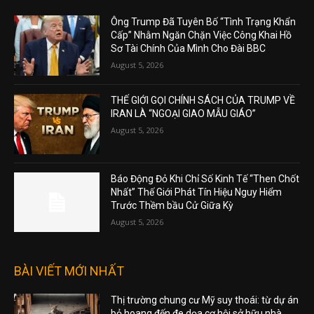
Ông Trump Đã Tuyên Bố “Tình Trạng Khẩn
Cấp” Nhằm Ngăn Chặn Việc Công Khai Hồ
Sơ Tài Chính Của Mình Cho Đài BBC
August 5, 2026
THẾ GIỚI GỌI CHÍNH SÁCH CỦA TRUMP VỀ
IRAN LÀ “NGOẠI GIAO MẪU GIÁO”
August 5, 2026
Báo Động Đỏ Khi Chỉ Số Kinh Tế “Then Chốt
Nhất” Thế Giới Phát Tín Hiệu Nguy Hiểm
Trước Thềm bầu Cử Giữa Kỳ
August 5, 2026
BÀI VIẾT MỚI NHẤT
Thị trường chung cư Mỹ suy thoái: từ dự án
bỏ hoang đến đe dọa cơ hội sở hữu nhà