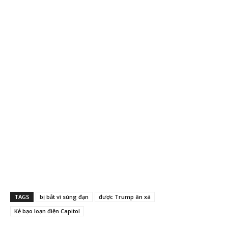
TAGS
bị bắt vì súng đạn
được Trump ân xá
Kẻ bạo loạn điện Capitol