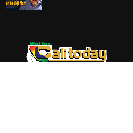
ABOUT US
Trang web
baocalitoday.com
là sản phẩm của Hệ Thống
Truyền Thông Cali Today
Tòa soạn: 1310 Tully Road #109, San Jose, CA 95122
Tel: (408) 482-6527