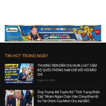
TIN HOT TRONG NGÀY
THƯỢNG VIỆN DÂN CHỦ ĐƯA LUẬT CẤM
BỘ QUỐC PHÒNG HẠN CHẾ ĐỐI VỚI BÁO
CHÍ
August 6, 2026
Ông Trump Đã Tuyên Bố “Tình Trạng Khẩn
Cấp” Nhằm Ngăn Chặn Việc Công Khai Hồ
Sơ Tài Chính Của Mình Cho Đài BBC