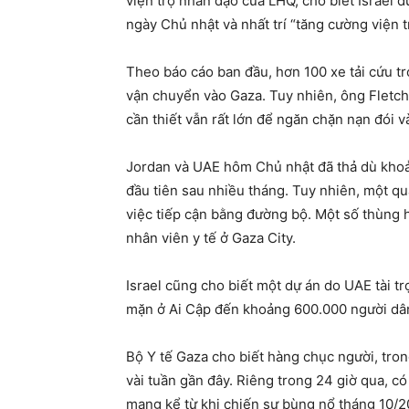
viện trợ nhân đạo của LHQ, cho biết Israel 
ngày Chủ nhật và nhất trí “tăng cường viện t
Theo báo cáo ban đầu, hơn 100 xe tải cứu tr
vận chuyển vào Gaza. Tuy nhiên, ông Fletche
cần thiết vẫn rất lớn để ngăn chặn nạn đói v
Jordan và UAE hôm Chủ nhật đã thả dù kho
đầu tiên sau nhiều tháng. Tuy nhiên, một q
việc tiếp cận bằng đường bộ. Một số thùng h
nhân viên y tế ở Gaza City.
Israel cũng cho biết một dự án do UAE tài 
mặn ở Ai Cập đến khoảng 600.000 người dân 
Bộ Y tế Gaza cho biết hàng chục người, tron
vài tuần gần đây. Riêng trong 24 giờ qua, có
mạng kể từ khi chiến sự bùng nổ tháng 10/2