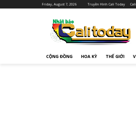
Friday, August 7, 2026
Truyền Hình Cali Today
Cal
CỘNG ĐỒNG
HOA KỲ
THẾ GIỚI
V