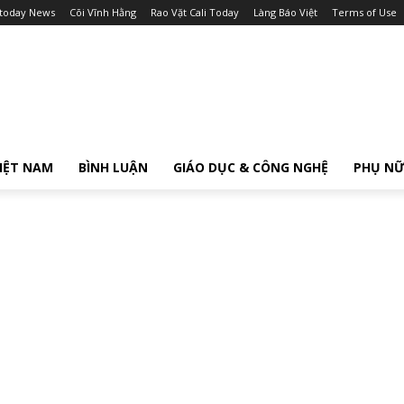
itoday News
Cõi Vĩnh Hằng
Rao Vặt Cali Today
Làng Báo Việt
Terms of Use
IỆT NAM
BÌNH LUẬN
GIÁO DỤC & CÔNG NGHỆ
PHỤ N