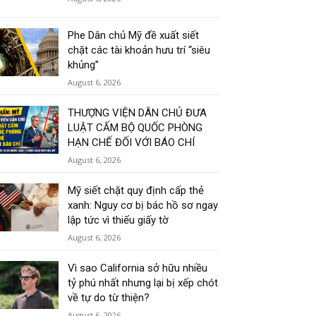
Phe Dân chủ Mỹ đề xuất siết
chặt các tài khoản hưu trí “siêu
khủng”
August 6, 2026
THƯỢNG VIỆN DÂN CHỦ ĐƯA
LUẬT CẤM BỘ QUỐC PHÒNG
HẠN CHẾ ĐỐI VỚI BÁO CHÍ
August 6, 2026
Mỹ siết chặt quy định cấp thẻ
xanh: Nguy cơ bị bác hồ sơ ngay
lập tức vì thiếu giấy tờ
August 6, 2026
Vì sao California sở hữu nhiều
tỷ phú nhất nhưng lại bị xếp chót
về tự do từ thiện?
August 6, 2026