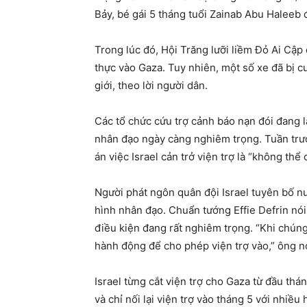
Bảy, bé gái 5 tháng tuổi Zainab Abu Haleeb 
Trong lúc đó, Hội Trăng lưỡi liềm Đỏ Ai Cập 
thực vào Gaza. Tuy nhiên, một số xe đã bị c
giới, theo lời người dân.
Các tổ chức cứu trợ cảnh báo nạn đói đang la
nhân đạo ngày càng nghiêm trọng. Tuần trư
án việc Israel cản trở viện trợ là “không thể
Người phát ngôn quân đội Israel tuyên bố nư
hình nhân đạo. Chuẩn tướng Effie Defrin nó
điều kiện đang rất nghiêm trọng. “Khi chúng
hành động để cho phép viện trợ vào,” ông nói
Israel từng cắt viện trợ cho Gaza từ đầu th
và chỉ nối lại viện trợ vào tháng 5 với nhiều