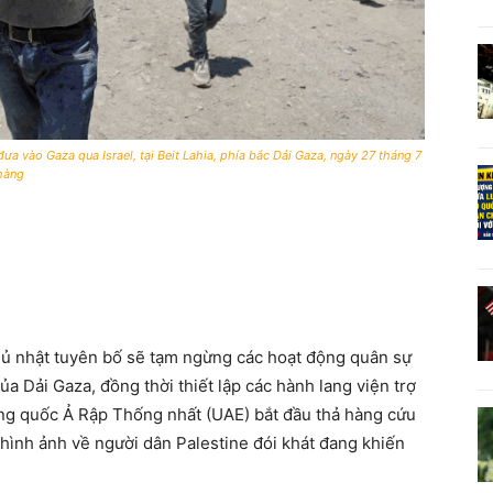
a vào Gaza qua Israel, tại Beit Lahia, phía bắc Dải Gaza, ngày 27 tháng 7
hàng
ủ nhật tuyên bố sẽ tạm ngừng các hoạt động quân sự
ủa Dải Gaza, đồng thời thiết lập các hành lang viện trợ
ơng quốc Ả Rập Thống nhất (UAE) bắt đầu thả hàng cứu
 hình ảnh về người dân Palestine đói khát đang khiến