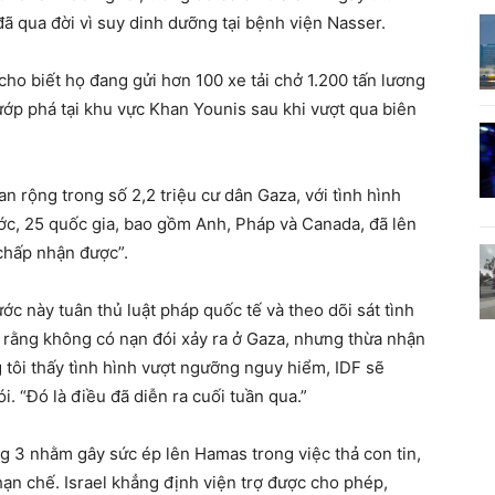
đã qua đời vì suy dinh dưỡng tại bệnh viện Nasser.
cho biết họ đang gửi hơn 100 xe tải chở 1.200 tấn lương
ướp phá tại khu vực Khan Younis sau khi vượt qua biên
n rộng trong số 2,2 triệu cư dân Gaza, với tình hình
ớc, 25 quốc gia, bao gồm Anh, Pháp và Canada, đã lên
 chấp nhận được”.
ớc này tuân thủ luật pháp quốc tế và theo dõi sát tình
i rằng không có nạn đói xảy ra ở Gaza, nhưng thừa nhận
 tôi thấy tình hình vượt ngưỡng nguy hiểm, IDF sẽ
. “Đó là điều đã diễn ra cuối tuần qua.”
áng 3 nhằm gây sức ép lên Hamas trong việc thả con tin,
 hạn chế. Israel khẳng định viện trợ được cho phép,