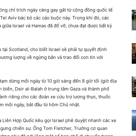
sóng chỉ trích ngày càng gay gắt từ cộng đồng quốc tế
el Aviv bác bỏ các cáo buộc này. Trong khi đó, các
 giữa Israel và Hamas đã đổ vỡ, chưa đạt được bất kỳ
i Scotland, cho biết Israel sẽ phải tự quyết định
thương lượng về ngừng bắn và trao đổi con tin với
tạm dừng mỗi ngày từ 10 giờ sáng đến 8 giờ tối (giờ địa
 biển, Deir al-Balah ở trung tâm Gaza và thành phố
ành riêng cho các đoàn xe cứu trợ lương thực, thuốc
m mỗi ngày, bắt đầu từ hôm Chủ nhật.
 Liên Hợp Quốc kêu gọi Israel phê duyệt nhanh các xe
 ngưng chiến sự. Ông Tom Fletcher, Trưởng cơ quan