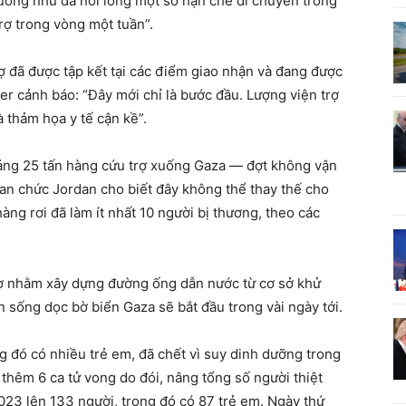
dường như đã nới lỏng một số hạn chế di chuyển trong
rợ trong vòng một tuần”.
ợ đã được tập kết tại các điểm giao nhận và đang được
r cảnh báo: “Đây mới chỉ là bước đầu. Lượng viện trợ
à thảm họa y tế cận kề”.
ảng 25 tấn hàng cứu trợ xuống Gaza — đợt không vận
uan chức Jordan cho biết đây không thể thay thế cho
àng rơi đã làm ít nhất 10 người bị thương, theo các
trợ nhằm xây dựng đường ống dẫn nước từ cơ sở khử
sống dọc bờ biển Gaza sẽ bắt đầu trong vài ngày tới.
g đó có nhiều trẻ em, đã chết vì suy dinh dưỡng trong
 thêm 6 ca tử vong do đói, nâng tổng số người thiệt
023 lên 133 người, trong đó có 87 trẻ em. Ngày thứ