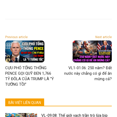
Previous article
Next article
CỰU PHÓ TỔNG THỐNG
VL1-01.06: 250 năm? Đất
PENCE GỌI QUỸ ĐEN 1,766
nước này chẳng có gì để ăn
TỶ ĐÔLA CỦA TRUMP LÀ “Ý
mừng cả?
TƯỞNG TỒI”
BÀI VIẾT LIÊN QUAN
VL-09.08: Thế giới vạch trần trò lừa bịp