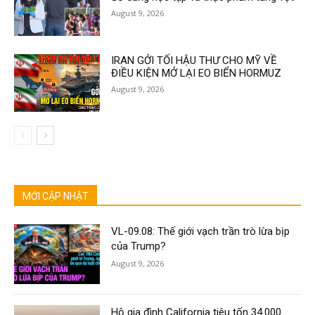
August 9, 2026
IRAN GỞI TỐI HẬU THƯ CHO MỸ VỀ
ĐIỀU KIỆN MỞ LẠI EO BIỂN HORMUZ
August 9, 2026
MỚI CẬP NHẬT
VL-09.08: Thế giới vạch trần trò lừa bịp
của Trump?
August 9, 2026
Hộ gia đình California tiêu tốn 34.000