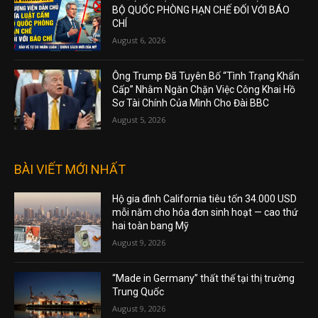
BỘ QUỐC PHÒNG HẠN CHẾ ĐỐI VỚI BÁO
CHÍ
August 6, 2026
Ông Trump Đã Tuyên Bố “Tình Trạng Khẩn
Cấp” Nhằm Ngăn Chặn Việc Công Khai Hồ
Sơ Tài Chính Của Mình Cho Đài BBC
August 5, 2026
BÀI VIẾT MỚI NHẤT
Hộ gia đình California tiêu tốn 34.000 USD
mỗi năm cho hóa đơn sinh hoạt — cao thứ
hai toàn bang Mỹ
August 9, 2026
“Made in Germany” thất thế tại thị trường
Trung Quốc
August 9, 2026