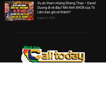
Vụ án tham nhũng Sheng Thao – David
Duong đi về đâu? Mô hình XHCN của Tô
Lâm bao giờ sẽ thành?
August 5, 2026
ABOUT US
Trang web
baocalitoday.com
là sản phẩm của Hệ Thống
Truyền Thông Cali Today