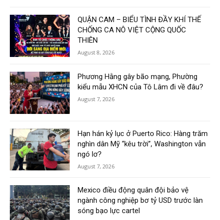
QUẬN CAM – BIỂU TÌNH ĐẦY KHÍ THẾ
CHỐNG CA NÔ VIỆT CỘNG QUỐC
THIÊN
August 8, 2026
Phương Hằng gây bão mạng, Phường
kiểu mẫu XHCN của Tô Lâm đi về đâu?
August 7, 2026
Hạn hán kỷ lục ở Puerto Rico: Hàng trăm
nghìn dân Mỹ “kêu trời”, Washington vẫn
ngó lơ?
August 7, 2026
Mexico điều động quân đội bảo vệ
ngành công nghiệp bơ tỷ USD trước làn
sóng bạo lực cartel