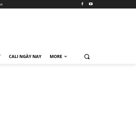
se
Ữ
CALI NGÀY NAY
MORE