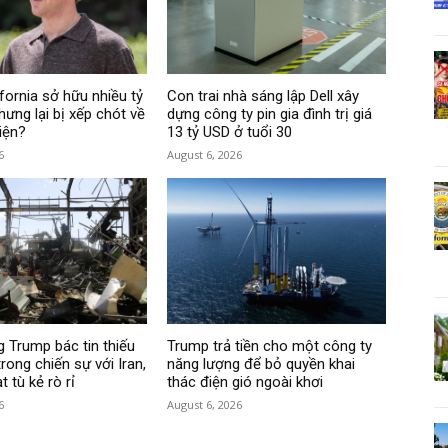
fornia sở hữu nhiều tỷ
Con trai nhà sáng lập Dell xây
hưng lại bị xếp chót về
dựng công ty pin gia đình trị giá
iện?
13 tỷ USD ở tuổi 30
6
August 6, 2026
 Trump bác tin thiếu
Trump trả tiền cho một công ty
rong chiến sự với Iran,
năng lượng để bỏ quyền khai
 tù kẻ rò rỉ
thác điện gió ngoài khơi
6
August 6, 2026