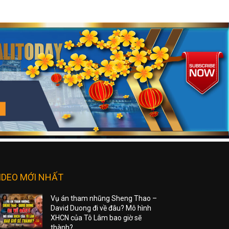
IDEO MỚI NHẤT
Vụ án tham nhũng Sheng Thao –
David Duong đi về đâu? Mô hình
XHCN của Tô Lâm bao giờ sẽ
thành?