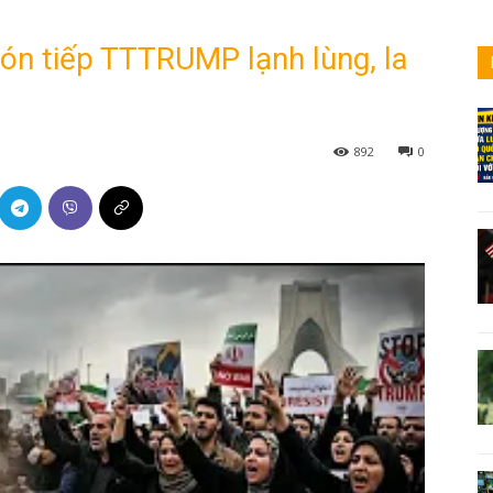
Đón tiếp TTTRUMP lạnh lùng, la
892
0