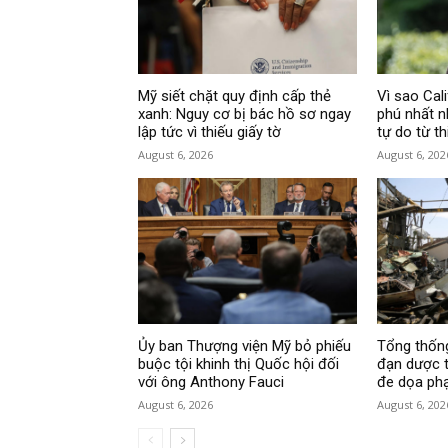
Mỹ siết chặt quy định cấp thẻ
Vì sao Cali
xanh: Nguy cơ bị bác hồ sơ ngay
phú nhất n
lập tức vì thiếu giấy tờ
tự do từ th
August 6, 2026
August 6, 202
Ủy ban Thượng viện Mỹ bỏ phiếu
Tổng thống
buộc tội khinh thị Quốc hội đối
đạn dược t
với ông Anthony Fauci
đe dọa phạt
August 6, 2026
August 6, 202