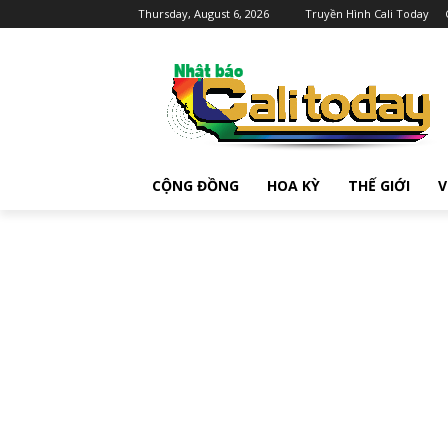
Thursday, August 6, 2026
Truyền Hình Cali Today
CỘNG ĐỒNG
HOA KỲ
THẾ GIỚI
V