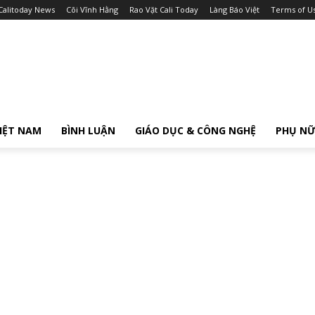
Calitoday News
Cõi Vĩnh Hằng
Rao Vặt Cali Today
Làng Báo Việt
Terms of U
IỆT NAM
BÌNH LUẬN
GIÁO DỤC & CÔNG NGHỆ
PHỤ N