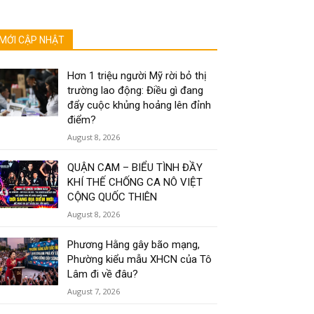
MỚI CẬP NHẬT
Hơn 1 triệu người Mỹ rời bỏ thị
trường lao động: Điều gì đang
đẩy cuộc khủng hoảng lên đỉnh
điểm?
August 8, 2026
QUẬN CAM – BIỂU TÌNH ĐẦY
KHÍ THẾ CHỐNG CA NÔ VIỆT
CỘNG QUỐC THIÊN
August 8, 2026
Phương Hằng gây bão mạng,
Phường kiểu mẫu XHCN của Tô
Lâm đi về đâu?
August 7, 2026