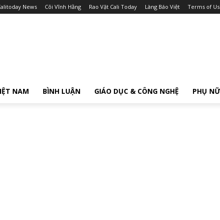
alitoday News
Cõi Vĩnh Hằng
Rao Vặt Cali Today
Làng Báo Việt
Terms of Us
IỆT NAM
BÌNH LUẬN
GIÁO DỤC & CÔNG NGHỆ
PHỤ N