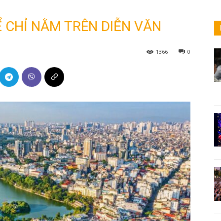
 CHỈ NẰM TRÊN DIỄN VĂN
1366
0