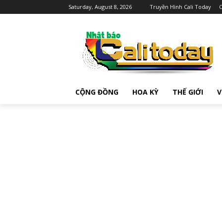
Saturday, August 8, 2026
Truyền Hình Cali Today
C
CỘNG ĐỒNG
HOA KỲ
THẾ GIỚI
V