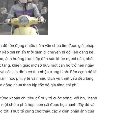
ấn đề tồn đọng nhiều năm vẫn chưa tìm được giải pháp
 kéo dài khiến thời gian di chuyển bị đội lên đáng kể.
o, ảnh hưởng trực tiếp đến sức khỏe người dân, nhất
tục tăng, khiến giấc mơ sở hữu một căn hộ trở nên ngày
 và các gia đình có thu nhập trung bình. Bên cạnh đó là
hẩm, học phí, y tế và nhiều dịch vụ thiết yếu đều tăng,
o động chưa theo kịp tốc độ gia tăng chi phí.
 từng khoản chi tiêu để duy trì cuộc sống. Với họ, “hạnh
, một chỗ ở phù hợp, con cái được học hành đầy đủ và
g tốt. Thực tế cũng cho thấy, các ý kiến phản ánh của