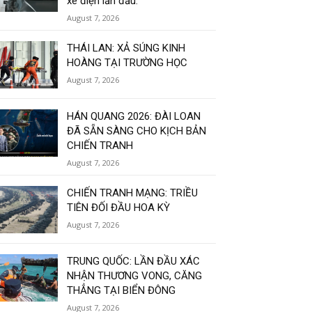
xe điện lần đầu.
August 7, 2026
THÁI LAN: XẢ SÚNG KINH
HOÀNG TẠI TRƯỜNG HỌC
August 7, 2026
HÁN QUANG 2026: ĐÀI LOAN
ĐÃ SẴN SÀNG CHO KỊCH BẢN
CHIẾN TRANH
August 7, 2026
CHIẾN TRANH MẠNG: TRIỀU
TIÊN ĐỐI ĐẦU HOA KỲ
August 7, 2026
TRUNG QUỐC: LẦN ĐẦU XÁC
NHẬN THƯƠNG VONG, CĂNG
THẲNG TẠI BIỂN ĐÔNG
August 7, 2026