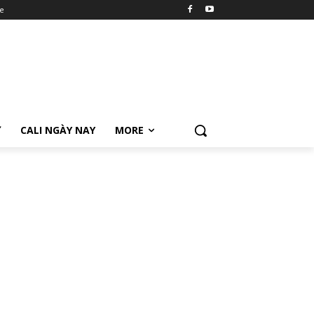
e
Ữ
CALI NGÀY NAY
MORE