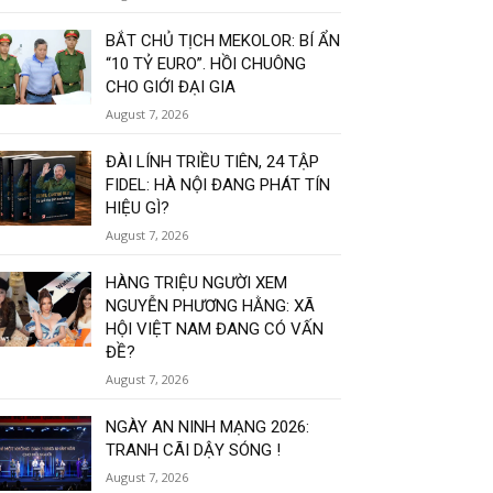
BẮT CHỦ TỊCH MEKOLOR: BÍ ẨN
“10 TỶ EURO”. HỒI CHUÔNG
CHO GIỚI ĐẠI GIA
August 7, 2026
ĐÀI LÍNH TRIỀU TIÊN, 24 TẬP
FIDEL: HÀ NỘI ĐANG PHÁT TÍN
HIỆU GÌ?
August 7, 2026
HÀNG TRIỆU NGƯỜI XEM
NGUYỄN PHƯƠNG HẰNG: XÃ
HỘI VIỆT NAM ĐANG CÓ VẤN
ĐỀ?
August 7, 2026
NGÀY AN NINH MẠNG 2026:
TRANH CÃI DẬY SÓNG !
August 7, 2026