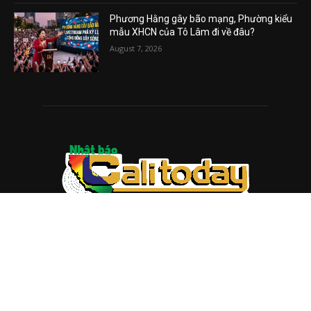
Phương Hằng gây bão mạng, Phường kiểu
mẫu XHCN của Tô Lâm đi về đâu?
August 7, 2026
ABOUT US
Trang web
baocalitoday.com
là sản phẩm của Hệ Thống
Truyền Thông Cali Today