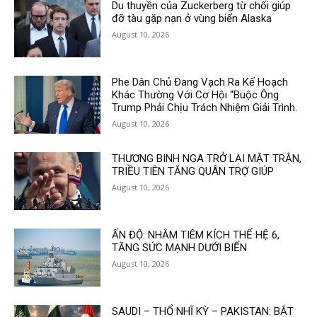
Du thuyền của Zuckerberg từ chối giúp
đỡ tàu gặp nạn ở vùng biển Alaska
August 10, 2026
Phe Dân Chủ Đang Vạch Ra Kế Hoạch
Khác Thường Với Cơ Hội “Buộc Ông
Trump Phải Chịu Trách Nhiệm Giải Trình.
August 10, 2026
THƯƠNG BINH NGA TRỞ LẠI MẶT TRẬN,
TRIỀU TIÊN TĂNG QUÂN TRỢ GIÚP
August 10, 2026
ẤN ĐỘ: NHẮM TIÊM KÍCH THẾ HỆ 6,
TĂNG SỨC MẠNH DƯỚI BIỂN
August 10, 2026
SAUDI – THỔ NHĨ KỲ – PAKISTAN: BẮT