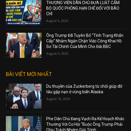
THƯỢNG VIỆN DÂN CHỦ ĐƯA LUẬT CẤM
BỘ QUỐC PHÒNG HẠN CHẾ ĐỐI VỚI BÁO
CHÍ
August 6, 2026
Ông Trump Đã Tuyên Bố “Tình Trạng Khẩn
Cấp” Nhằm Ngăn Chặn Việc Công Khai Hồ
Sơ Tài Chính Của Mình Cho Đài BBC
August 5, 2026
BÀI VIẾT MỚI NHẤT
Du thuyền của Zuckerberg từ chối giúp đỡ
tàu gặp nạn ở vùng biển Alaska
August 10, 2026
Phe Dân Chủ Đang Vạch Ra Kế Hoạch Khác
Thường Với Cơ Hội “Buộc Ông Trump Phải
Chịu Trách Nhiệm Giải Trình.