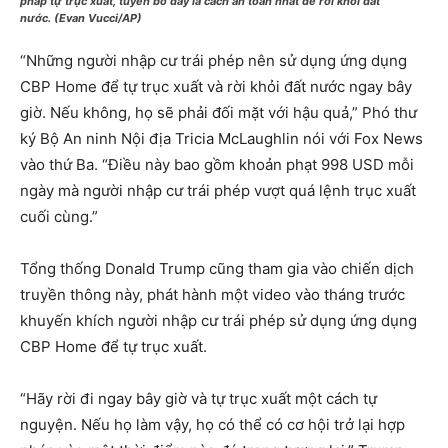
pháp tự trục xuất, tuyên bố đây là cách an toàn nhất để rời khỏi đất
nước. (Evan Vucci/AP)
“Những người nhập cư trái phép nên sử dụng ứng dụng
CBP Home để tự trục xuất và rời khỏi đất nước ngay bây
giờ. Nếu không, họ sẽ phải đối mặt với hậu quả,” Phó thư
ký Bộ An ninh Nội địa Tricia McLaughlin nói với Fox News
vào thứ Ba. “Điều này bao gồm khoản phạt 998 USD mỗi
ngày mà người nhập cư trái phép vượt quá lệnh trục xuất
cuối cùng.”
Tổng thống Donald Trump cũng tham gia vào chiến dịch
truyền thông này, phát hành một video vào tháng trước
khuyến khích người nhập cư trái phép sử dụng ứng dụng
CBP Home để tự trục xuất.
“Hãy rời đi ngay bây giờ và tự trục xuất một cách tự
nguyện. Nếu họ làm vậy, họ có thể có cơ hội trở lại hợp