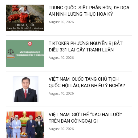
TRUNG QUỐC: SIẾT PHÂN BÓN, ĐE DỌA
AN NINH LƯƠNG THỰC HOA KỲ
August 10, 2026
TIKTOKER PHƯỢNG NGUYỄN BỊ BẮT:
ĐIỀU 331 LẠI GÂY TRANH LUẬN
August 10, 2026
VIỆT NAM: QUỐC TANG CHỦ TỊCH
QUỐC HỘI LÀO, BAO NHIÊU Ý NGHĨA?
August 10, 2026
VIỆT NAM: GIỮ THẾ “DAO HAI LƯỠI”
TRÊN BÀN CỜ NGOẠI GI
August 10, 2026