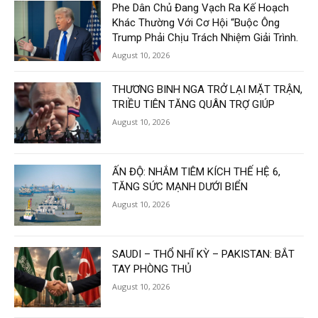
Phe Dân Chủ Đang Vạch Ra Kế Hoạch
Khác Thường Với Cơ Hội “Buộc Ông
Trump Phải Chịu Trách Nhiệm Giải Trình.
August 10, 2026
THƯƠNG BINH NGA TRỞ LẠI MẶT TRẬN,
TRIỀU TIÊN TĂNG QUÂN TRỢ GIÚP
August 10, 2026
ẤN ĐỘ: NHẮM TIÊM KÍCH THẾ HỆ 6,
TĂNG SỨC MẠNH DƯỚI BIỂN
August 10, 2026
SAUDI – THỔ NHĨ KỲ – PAKISTAN: BẮT
TAY PHÒNG THỦ
August 10, 2026