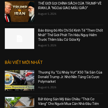
THẾ GIỚI GỌI CHÍNH SÁCH CỦA TRUMP VỀ
IRAN LÀ “NGOẠI GIAO MẪU GIÁO”
August 5, 2026
Báo Động Đỏ Khi Chỉ Số Kinh Tế “Then Chốt
Nhất” Thế Giới Phát Tín Hiệu Nguy Hiểm
Trước Thềm bầu Cử Giữa Kỳ
August 5, 2026
BÀI VIẾT MỚI NHẤT
Thương Vụ “Cú Nhảy Vọt” X50 Tài Sản Của
Donald Trump Jr. Nhờ Nền Tảng Cá Cược
Polymarket
August 6, 2026
Bất Động Sản Mỹ Đảo Chiều: “Thời Cơ
Vàng” Cho Người Mua Căn Nhà Đầu Tiên