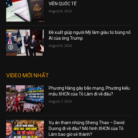
VIÊN QUỐC TẾ
August 8, 2026
Đề xuất giúp người Mỹ làm giàu từ bùng nổ
AI của ông Trump
August 8, 2026
VIDEO MỚI NHẤT
Phương Hằng gây bão mạng, Phường kiểu
mẫu XHCN của Tô Lâm đi về đâu?
August 7, 2026
Vụ án tham nhũng Sheng Thao – David
Duong đi về đâu? Mô hình XHCN của Tô
Lâm bao giờ sẽ thành?