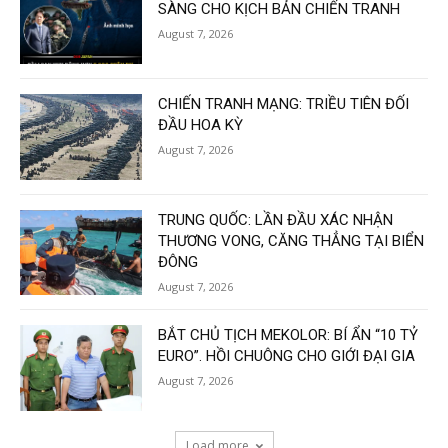
SÀNG CHO KỊCH BẢN CHIẾN TRANH
August 7, 2026
CHIẾN TRANH MẠNG: TRIỀU TIÊN ĐỐI
ĐẦU HOA KỲ
August 7, 2026
TRUNG QUỐC: LẦN ĐẦU XÁC NHẬN
THƯƠNG VONG, CĂNG THẲNG TẠI BIỂN
ĐÔNG
August 7, 2026
BẮT CHỦ TỊCH MEKOLOR: BÍ ẨN “10 TỶ
EURO”. HỒI CHUÔNG CHO GIỚI ĐẠI GIA
August 7, 2026
Load more