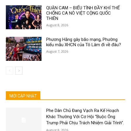
QUẬN CAM – BIỂU TÌNH ĐẦY KHÍ THẾ
CHỐNG CA NÔ VIỆT CỘNG QUỐC
THIÊN
August 8, 2026
Phương Hằng gây bão mạng, Phường
kiểu mẫu XHCN của Tô Lâm đi về đâu?
August 7, 2026
MỚI CẬP NHẬT
Phe Dân Chủ Đang Vạch Ra Kế Hoạch
Khác Thường Với Cơ Hội “Buộc Ông
Trump Phải Chịu Trách Nhiệm Giải Trình”.
August 8, 2026