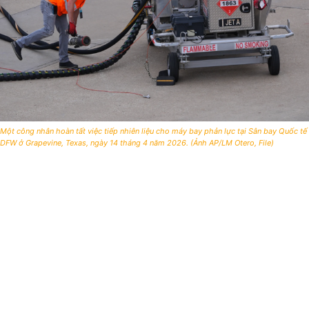
Một công nhân hoàn tất việc tiếp nhiên liệu cho máy bay phản lực tại Sân bay Quốc tế
DFW ở Grapevine, Texas, ngày 14 tháng 4 năm 2026. (Ảnh AP/LM Otero, File)