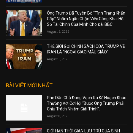
Ông Trump Đã Tuyên Bố “Tình Trạng Khẩn
Cấp” Nhằm Ngăn Chặn Việc Công Khai Hồ
Sơ Tài Chính Của Mình Cho Đài BBC
August 5, 2026
THẾ GIỚI GỌI CHÍNH SÁCH CỦA TRUMP VỀ
IRAN LÀ “NGOẠI GIAO MẪU GIÁO”
August 5, 2026
BÀI VIẾT MỚI NHẤT
Phe Dân Chủ Đang Vạch Ra Kế Hoạch Khác
Thường Với Cơ Hội “Buộc Ông Trump Phải
Chịu Trách Nhiệm Giải Trình”.
August 8, 2026
GIỚI HẠN THỜI GIAN LƯU TRÚ CỦA SINH