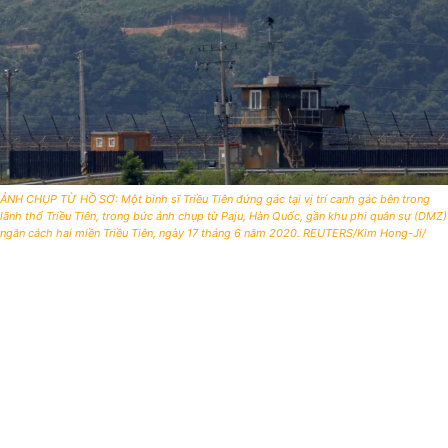
ẢNH CHỤP TỪ HỒ SƠ: Một binh sĩ Triều Tiên đứng gác tại vị trí canh gác bên trong
lãnh thổ Triều Tiên, trong bức ảnh chụp từ Paju, Hàn Quốc, gần khu phi quân sự (DMZ)
ngăn cách hai miền Triều Tiên, ngày 17 tháng 6 năm 2020. REUTERS/Kim Hong-Ji/