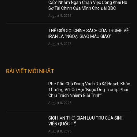
Cấp” Nhằm Ngăn Chặn Việc Công Khai Hồ
Sơ Tài Chính Của Mình Cho Đài BBC
August 5, 2026
THẾ GIỚI GỌI CHÍNH SÁCH CỦA TRUMP VỀ
IRAN LÀ “NGOẠI GIAO MẪU GIÁO”
August 5, 2026
BÀI VIẾT MỚI NHẤT
Phe Dân Chủ Đang Vạch Ra Kế Hoạch Khác
Thường Với Cơ Hội “Buộc Ông Trump Phải
Chịu Trách Nhiệm Giải Trình”.
August 8, 2026
GIỚI HẠN THỜI GIAN LƯU TRÚ CỦA SINH
VIÊN QUỐC TẾ
August 8, 2026