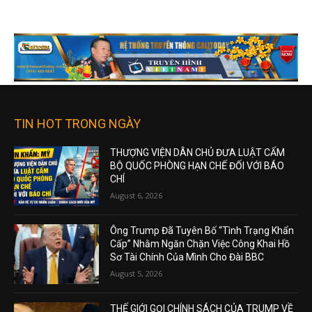
TIN HOT TRONG NGÀY
THƯỢNG VIỆN DÂN CHỦ ĐƯA LUẬT CẤM
BỘ QUỐC PHÒNG HẠN CHẾ ĐỐI VỚI BÁO
CHÍ
August 6, 2026
Ông Trump Đã Tuyên Bố “Tình Trạng Khẩn
Cấp” Nhằm Ngăn Chặn Việc Công Khai Hồ
Sơ Tài Chính Của Mình Cho Đài BBC
August 5, 2026
THẾ GIỚI GỌI CHÍNH SÁCH CỦA TRUMP VỀ