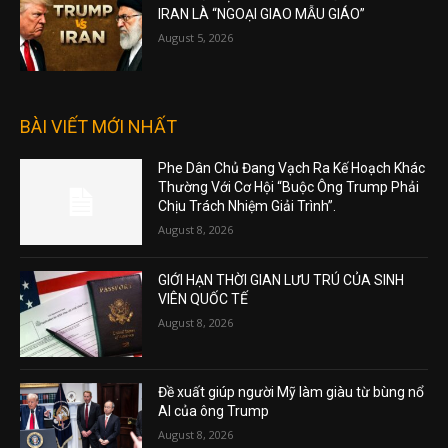
IRAN LÀ “NGOẠI GIAO MẪU GIÁO”
August 5, 2026
BÀI VIẾT MỚI NHẤT
Phe Dân Chủ Đang Vạch Ra Kế Hoạch Khác
Thường Với Cơ Hội “Buộc Ông Trump Phải
Chịu Trách Nhiệm Giải Trình”.
August 8, 2026
GIỚI HẠN THỜI GIAN LƯU TRÚ CỦA SINH
VIÊN QUỐC TẾ
August 8, 2026
Đề xuất giúp người Mỹ làm giàu từ bùng nổ
AI của ông Trump
August 8, 2026