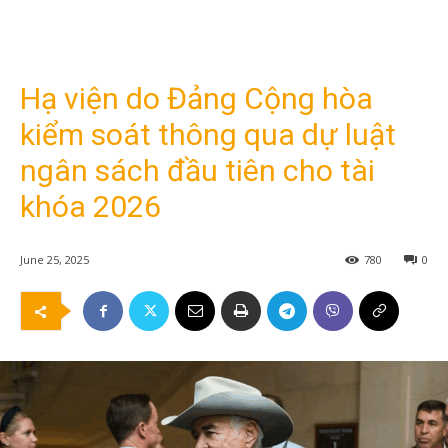
Hạ viện do Đảng Cộng hòa
kiểm soát thông qua dự luật
ngân sách đầu tiên cho tài
khóa 2026
June 25, 2025
780
0