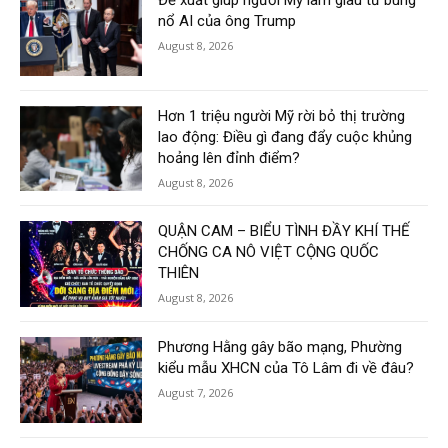
Đề xuất giúp người Mỹ làm giàu từ bùng
nổ AI của ông Trump
August 8, 2026
Hơn 1 triệu người Mỹ rời bỏ thị trường
lao động: Điều gì đang đẩy cuộc khủng
hoảng lên đỉnh điểm?
August 8, 2026
QUẬN CAM – BIỂU TÌNH ĐẦY KHÍ THẾ
CHỐNG CA NÔ VIỆT CỘNG QUỐC
THIÊN
August 8, 2026
Phương Hằng gây bão mạng, Phường
kiểu mẫu XHCN của Tô Lâm đi về đâu?
August 7, 2026