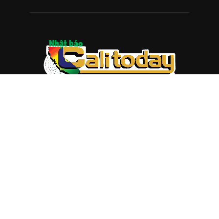
ABOUT US
Trang web
baocalitoday.com
là sản phẩm của Hệ Thống
Truyền Thông Cali Today
Tòa soạn: 1310 Tully Road #109, San Jose, CA 95122
Tel: (408) 482-6527
Contact us:
nam@baocalitoday.com