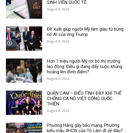
SINH VIÊN QUỐC TẾ
August 8, 2026
Đề xuất giúp người Mỹ làm giàu từ bùng
nổ AI của ông Trump
August 8, 2026
Hơn 1 triệu người Mỹ rời bỏ thị trường
lao động: Điều gì đang đẩy cuộc khủng
hoảng lên đỉnh điểm?
August 8, 2026
QUẬN CAM – BIỂU TÌNH ĐẦY KHÍ THẾ
CHỐNG CA NÔ VIỆT CỘNG QUỐC
THIÊN
August 8, 2026
Phương Hằng gây bão mạng, Phường
kiểu mẫu XHCN của Tô Lâm đi về đâu?