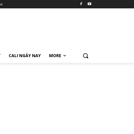
se
Ữ
CALI NGÀY NAY
MORE