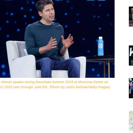
Altman speaks during Snowflake Summit 2025 at Moscone Center on
it 2025 runs through June 5th. (Photo by Justin Sullivan/Getty Images)