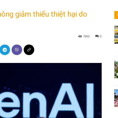
ông giảm thiểu thiệt hại do
1993
0