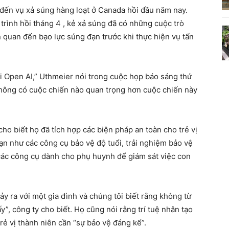
đến vụ xả súng hàng loạt ở Canada hồi đầu năm nay.
rình hồi tháng 4 , kẻ xả súng đã có những cuộc trò
 quan đến bạo lực súng đạn trước khi thực hiện vụ tấn
i Open AI,” Uthmeier nói trong cuộc họp báo sáng thứ
không có cuộc chiến nào quan trọng hơn cuộc chiến này
o biết họ đã tích hợp các biện pháp an toàn cho trẻ vị
n như các công cụ bảo vệ độ tuổi, trải nghiệm bảo vệ
 các công cụ dành cho phụ huynh để giám sát việc con
ảy ra với một gia đình và chúng tôi biết rằng không từ
y”, công ty cho biết. Họ cũng nói rằng trí tuệ nhân tạo
rẻ vị thành niên cần “sự bảo vệ đáng kể”.