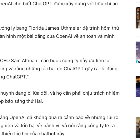
penAI cho biết ChatGPT được xây dựng với tiêu chí an
ưởng lý bang Florida James Uthmeier đệ trình hôm thứ
àn hình một bài đăng của OpenAI về an toàn và minh
à CEO Sam Altman , cáo buộc công ty này ưu tiên lợi
ùng và rằng những tác hại do ChatGPT gây ra “là đáng
dụng ChatGPT.”
huynh đang bị lừa dối, và họ cần phải chịu trách nhiệm
ọp báo sáng thứ Hai.
rằng OpenAI đã không đưa ra cảnh báo về những rủi ro
hiện và tổn hại về hành vi, và nói rằng công ty lẽ ra
 thiểu tác hại của chatbot này.