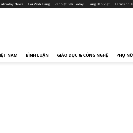
Calitoday News
Cõi Vĩnh Hằng
Rao Vặt Cali Today
Làng Báo Việt
Terms of U
IỆT NAM
BÌNH LUẬN
GIÁO DỤC & CÔNG NGHỆ
PHỤ N