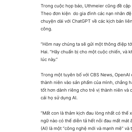
Trong cuộc họp báo, Uthmeier cũng đề cập 
Theo đơn kiện do gia đình các nạn nhân đệ t
chuyện dài với ChatGPT về các kịch bản liên
công.
“Hôm nay chúng ta sẽ gửi một thông điệp tớ
Hai. “Hãy chuẩn bị cho một cuộc chiến, và 
lúc này.”
Trong một tuyên bố với CBS News, OpenAI ch
thành niên vào sản phẩm của mình, chẳng hạ
tốt hơn dành riêng cho trẻ vị thành niên và
cái họ sử dụng AI.
“Mất con là thảm kịch đau lòng nhất có thể x
ngữ nào có thể diễn tả hết nỗi đau mất mát ấ
(AI) là một “công nghệ mới và mạnh mẽ” và t