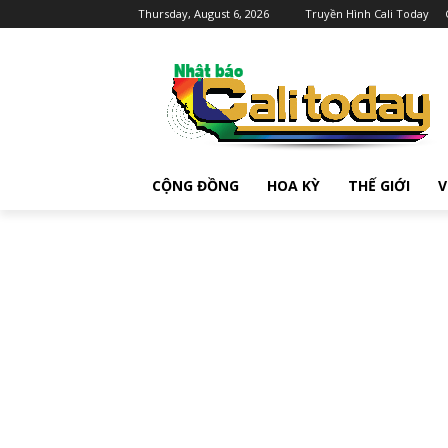
Thursday, August 6, 2026
Truyền Hình Cali Today
CỘNG ĐỒNG
HOA KỲ
THẾ GIỚI
V