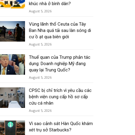
khúc nhà ở bình dân?
August 5, 2026
Vùng lãnh thổ Ceuta của Tây
Ban Nha quá tải sau làn sóng di
cư ồ ạt qua biên giới
August 5, 2026
Thuế quan của Trump phản tác
dụng: Doanh nghiệp Mỹ đang
quay lại Trung Quốc?
August 5, 2026
CPSC bị chỉ trích vì yêu cầu các
bệnh viện cung cấp hồ sơ cấp
cứu cá nhân
August 5, 2026
Vì sao cảnh sát Hàn Quốc khám
xét trụ sở Starbucks?