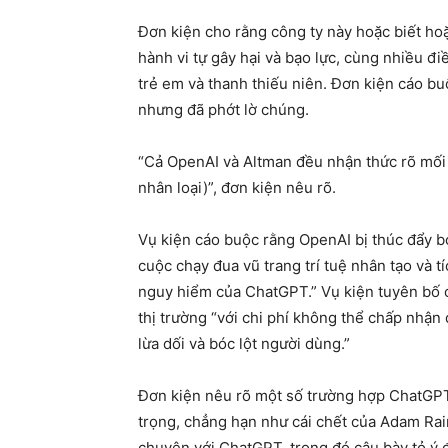
Đơn kiện cho rằng công ty này hoặc biết hoặ
hành vi tự gây hại và bạo lực, cùng nhiều điề
trẻ em và thanh thiếu niên. Đơn kiện cáo 
nhưng đã phớt lờ chúng.
“Cả OpenAI và Altman đều nhận thức rõ mối 
nhân loại)”, đơn kiện nêu rõ.
Vụ kiện cáo buộc rằng OpenAI bị thúc đẩy b
cuộc chạy đua vũ trang trí tuệ nhân tạo và tí
nguy hiểm của ChatGPT.” Vụ kiện tuyên bố cô
thị trường “với chi phí không thể chấp nhận 
lừa dối và bóc lột người dùng.”
Đơn kiện nêu rõ một số trường hợp ChatGPT
trọng, chẳng hạn như cái chết của Adam Rain
chuyện với ChatGPT, trong đó cậu bày tỏ ý đị