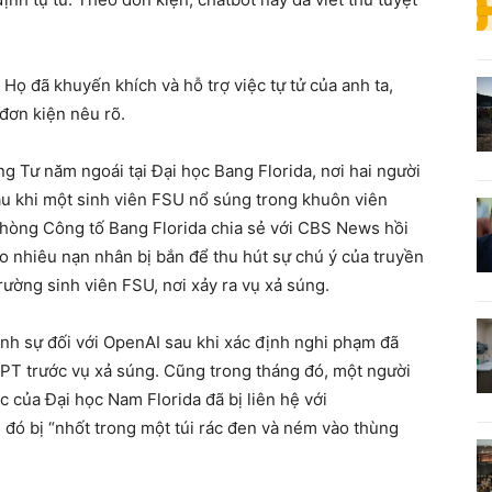
Họ đã khuyến khích và hỗ trợ việc tự tử của anh ta,
 đơn kiện nêu rõ.
g Tư năm ngoái tại Đại học Bang Florida, nơi hai người
au khi một sinh viên FSU nổ súng trong khuôn viên
phòng Công tố Bang Florida chia sẻ với CBS News hồi
 nhiêu nạn nhân bị bắn để thu hút sự chú ý của truyền
trường sinh viên FSU, nơi xảy ra vụ xả súng.
ình sự đối với OpenAI sau khi xác định nghi phạm đã
PT trước vụ xả súng. Cũng trong tháng đó, một người
ọc của Đại học Nam Florida đã bị liên hệ với
i đó bị “nhốt trong một túi rác đen và ném vào thùng