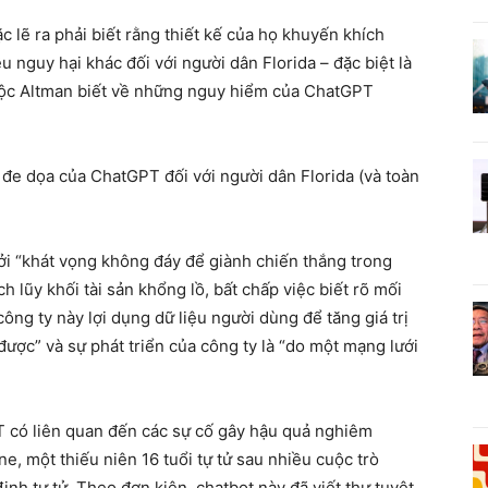
c lẽ ra phải biết rằng thiết kế của họ khuyến khích
u nguy hại khác đối với người dân Florida – đặc biệt là
buộc Altman biết về những nguy hiểm của ChatGPT
đe dọa của ChatGPT đối với người dân Florida (và toàn
ởi “khát vọng không đáy để giành chiến thắng trong
ch lũy khối tài sản khổng lồ, bất chấp việc biết rõ mối
ng ty này lợi dụng dữ liệu người dùng để tăng giá trị
được” và sự phát triển của công ty là “do một mạng lưới
 có liên quan đến các sự cố gây hậu quả nghiêm
e, một thiếu niên 16 tuổi tự tử sau nhiều cuộc trò
nh tự tử. Theo đơn kiện, chatbot này đã viết thư tuyệt