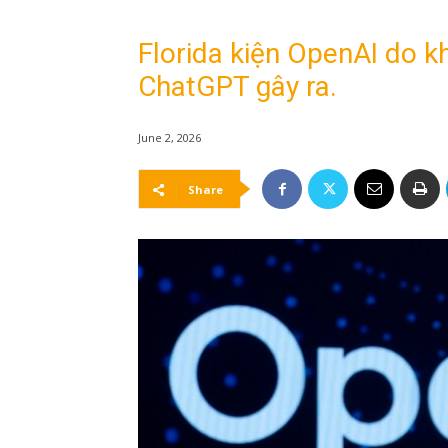
Florida kiện OpenAI do kh
ChatGPT gây ra.
June 2, 2026
Share