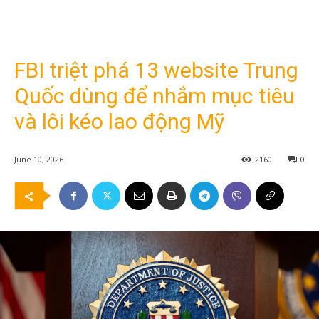
FBI triệt phá 13 website Trung
Quốc dùng để nhắm mục tiêu
và lôi kéo lao động Mỹ
June 10, 2026
2160
0