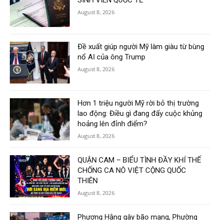
SINH VIÊN QUỐC TẾ
August 8, 2026
Đề xuất giúp người Mỹ làm giàu từ bùng
nổ AI của ông Trump
August 8, 2026
Hơn 1 triệu người Mỹ rời bỏ thị trường
lao động: Điều gì đang đẩy cuộc khủng
hoảng lên đỉnh điểm?
August 8, 2026
QUẬN CAM – BIỂU TÌNH ĐẦY KHÍ THẾ
CHỐNG CA NÔ VIỆT CỘNG QUỐC
THIÊN
August 8, 2026
Phương Hằng gây bão mạng, Phường