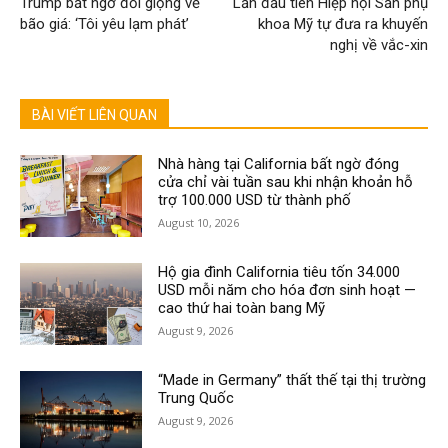
Trump bất ngờ đổi giọng về
Lần đầu tiên Hiệp hội Sản phụ
bão giá: ‘Tôi yêu lạm phát’
khoa Mỹ tự đưa ra khuyến
nghị về vắc-xin
BÀI VIẾT LIÊN QUAN
Nhà hàng tại California bất ngờ đóng
cửa chỉ vài tuần sau khi nhận khoản hỗ
trợ 100.000 USD từ thành phố
August 10, 2026
Hộ gia đình California tiêu tốn 34.000
USD mỗi năm cho hóa đơn sinh hoạt —
cao thứ hai toàn bang Mỹ
August 9, 2026
“Made in Germany” thất thế tại thị trường
Trung Quốc
August 9, 2026