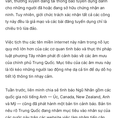
vấn, thường xuyên đăng tải thông báo tuyển dụng dành
cho những người đã hoặc đang sở hữu chứng nhận an
ninh. Tuy nhiên, giới chức trách xác nhận tất cả các công
ty này đều là giả mạo và các bài đăng tuyển dụng chỉ là
chiêu trò lừa đảo.
Việc tịch thu các tên miền internet này nằm trong nỗ lực
quy mô lớn hơn của các cơ quan tình báo và thực thi pháp
luật phương Tây nhằm phát đi cảnh báo về các âm mưu
của chính phủ Trung Quốc. Mục tiêu của các âm mưu này
là lôi kéo những người lao động nhẹ dạ cả tin để dụ dỗ họ
tiết lộ thông tin nhạy cảm.
Tuần trước, liên minh chia sẻ tình báo Ngũ Nhãn gồm các
quốc gia nói tiếng Anh — Úc, Canada, New Zealand, Anh
và Mỹ — cũng đã phát hành một bản tin cảnh báo. Bản tin
nêu rõ Trung Quốc đang nhắm mục tiêu vào nhân sự của
các nước này trên các website việc làm nhằm tiếp cận