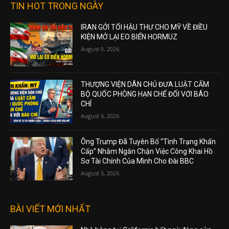
TIN HOT TRONG NGÀY
IRAN GỞI TỐI HẬU THƯ CHO MỸ VỀ ĐIỀU
KIỆN MỞ LẠI EO BIỂN HORMUZ
August 9, 2026
THƯỢNG VIỆN DÂN CHỦ ĐƯA LUẬT CẤM
BỘ QUỐC PHÒNG HẠN CHẾ ĐỐI VỚI BÁO
CHÍ
August 6, 2026
Ông Trump Đã Tuyên Bố “Tình Trạng Khẩn
Cấp” Nhằm Ngăn Chặn Việc Công Khai Hồ
Sơ Tài Chính Của Mình Cho Đài BBC
August 5, 2026
BÀI VIẾT MỚI NHẤT