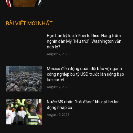
IRAN LÀ “NGOẠI GIAO MẪU GIÁO”
August 5, 2026
BÀI VIẾT MỚI NHẤT
Hạn hán kỷ lục ở Puerto Rico: Hàng trăm
nghìn dân Mỹ “kêu trời”, Washington vẫn
ngó lơ?
August 7, 2026
Mexico điều động quân đội bảo vệ ngành
công nghiệp bơ tỷ USD trước làn sóng bạo
lực cartel
August 7, 2026
Nước Mỹ nhận “trái đắng” khi gạt bỏ lao
động nhập cư
August 7, 2026