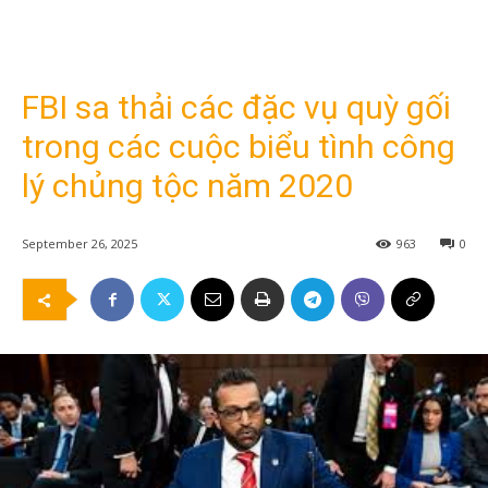
FBI sa thải các đặc vụ quỳ gối
trong các cuộc biểu tình công
lý chủng tộc năm 2020
September 26, 2025
963
0