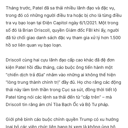
Tháng trước, Patel đã sa thải nhiều lãnh đạo và đặc vụ,
trong đó có những người điều tra hoặc bị cho là từng điều
tra vụ bạo loạn tại Điện Capitol ngày 6/1/2021. Một trong
số đó là Brian Driscoll, quyền Giám đốc FBI khi ấy, người
đã từ chối giao danh sách đặc vụ tham gia xử lý hơn 1.500
hồ sơ liên quan vụ bạo loạn.
Driscoll cùng hai cựu lãnh đạo cấp cao khác đã đệ đơn
kiện Patel hồi đầu tháng, cáo buộc ông tiến hành một
“chiến dịch trả đũa” nhắm vào những ai không thể hiện
“lòng trung thành chính trị” đầy đủ. Họ cho rằng các động
thái này làm tinh thần trong Cục sa sút, đồng thời tiết lộ
Patel từng nói các lệnh sa thải đến từ “cấp trên” – mà
Driscoll tin rằng ám chỉ Tòa Bạch Ốc và Bộ Tư pháp.
Giới phê bình cáo buộc chính quyền Trump có xu hướng
loại bỏ các viên chức liên bang bị xem là không ủng hộ