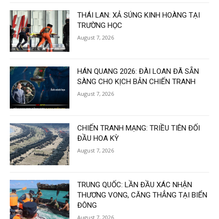
THÁI LAN: XẢ SÚNG KINH HOÀNG TẠI
TRƯỜNG HỌC
August 7, 2026
HÁN QUANG 2026: ĐÀI LOAN ĐÃ SẴN
SÀNG CHO KỊCH BẢN CHIẾN TRANH
August 7, 2026
CHIẾN TRANH MẠNG: TRIỀU TIÊN ĐỐI
ĐẦU HOA KỲ
August 7, 2026
TRUNG QUỐC: LẦN ĐẦU XÁC NHẬN
THƯƠNG VONG, CĂNG THẲNG TẠI BIỂN
ĐÔNG
August 7, 2026