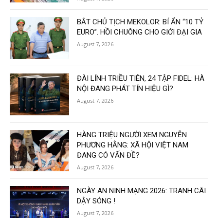
BẮT CHỦ TỊCH MEKOLOR: BÍ ẨN “10 TỶ
EURO”. HỒI CHUÔNG CHO GIỚI ĐẠI GIA
August 7, 2026
ĐÀI LÍNH TRIỀU TIÊN, 24 TẬP FIDEL: HÀ
NỘI ĐANG PHÁT TÍN HIỆU GÌ?
August 7, 2026
HÀNG TRIỆU NGƯỜI XEM NGUYỄN
PHƯƠNG HẰNG: XÃ HỘI VIỆT NAM
ĐANG CÓ VẤN ĐỀ?
August 7, 2026
NGÀY AN NINH MẠNG 2026: TRANH CÃI
DẬY SÓNG !
August 7, 2026