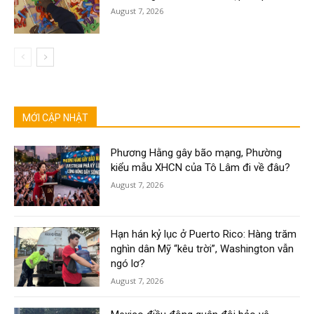
August 7, 2026
MỚI CẬP NHẬT
Phương Hằng gây bão mạng, Phường
kiểu mẫu XHCN của Tô Lâm đi về đâu?
August 7, 2026
Hạn hán kỷ lục ở Puerto Rico: Hàng trăm
nghìn dân Mỹ “kêu trời”, Washington vẫn
ngó lơ?
August 7, 2026