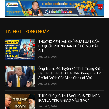
TIN HOT TRONG NGÀY
THƯỢNG VIỆN DÂN CHỦ ĐƯA LUẬT CẤM
BỘ QUỐC PHÒNG HẠN CHẾ ĐỐI VỚI BÁO
CHÍ
August 6, 2026
Ông Trump Đã Tuyên Bố “Tình Trạng Khẩn
Cấp” Nhằm Ngăn Chặn Việc Công Khai Hồ
Sơ Tài Chính Của Mình Cho Đài BBC
August 5, 2026
THẾ GIỚI GỌI CHÍNH SÁCH CỦA TRUMP VỀ