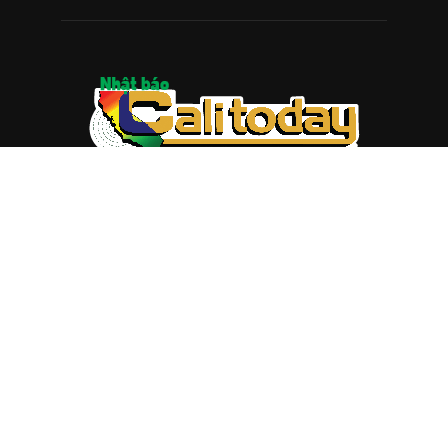
ABOUT US
Trang web
baocalitoday.com
là sản phẩm của Hệ Thống
Truyền Thông Cali Today
Tòa soạn: 1310 Tully Road #109, San Jose, CA 95122
Tel: (408) 482-6527
Contact us:
nam@baocalitoday.com