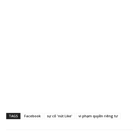
TAGS
Facebook
sự cố 'nút Like'
vi phạm quyền riêng tư