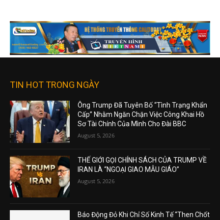
TIN HOT TRONG NGÀY
Ông Trump Đã Tuyên Bố “Tình Trạng Khẩn
Cấp” Nhằm Ngăn Chặn Việc Công Khai Hồ
Sơ Tài Chính Của Mình Cho Đài BBC
August 5, 2026
THẾ GIỚI GỌI CHÍNH SÁCH CỦA TRUMP VỀ
IRAN LÀ “NGOẠI GIAO MẪU GIÁO”
August 5, 2026
Báo Động Đỏ Khi Chỉ Số Kinh Tế “Then Chốt