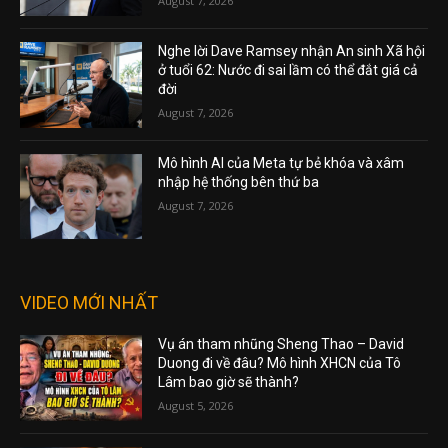
August 7, 2026
Nghe lời Dave Ramsey nhận An sinh Xã hội
ở tuổi 62: Nước đi sai lầm có thể đắt giá cả
đời
August 7, 2026
Mô hình AI của Meta tự bẻ khóa và xâm
nhập hệ thống bên thứ ba
August 7, 2026
VIDEO MỚI NHẤT
Vụ án tham nhũng Sheng Thao – David
Duong đi về đâu? Mô hình XHCN của Tô
Lâm bao giờ sẽ thành?
August 5, 2026