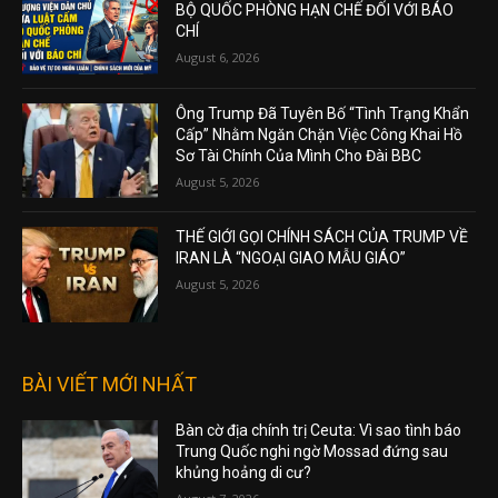
BỘ QUỐC PHÒNG HẠN CHẾ ĐỐI VỚI BÁO
CHÍ
August 6, 2026
Ông Trump Đã Tuyên Bố “Tình Trạng Khẩn
Cấp” Nhằm Ngăn Chặn Việc Công Khai Hồ
Sơ Tài Chính Của Mình Cho Đài BBC
August 5, 2026
THẾ GIỚI GỌI CHÍNH SÁCH CỦA TRUMP VỀ
IRAN LÀ “NGOẠI GIAO MẪU GIÁO”
August 5, 2026
BÀI VIẾT MỚI NHẤT
Bàn cờ địa chính trị Ceuta: Vì sao tình báo
Trung Quốc nghi ngờ Mossad đứng sau
khủng hoảng di cư?