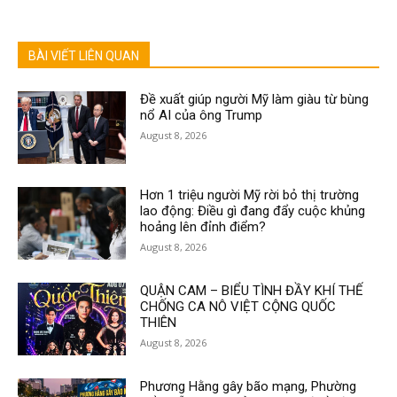
BÀI VIẾT LIÊN QUAN
Đề xuất giúp người Mỹ làm giàu từ bùng
nổ AI của ông Trump
August 8, 2026
Hơn 1 triệu người Mỹ rời bỏ thị trường
lao động: Điều gì đang đẩy cuộc khủng
hoảng lên đỉnh điểm?
August 8, 2026
QUẬN CAM – BIỂU TÌNH ĐẦY KHÍ THẾ
CHỐNG CA NÔ VIỆT CỘNG QUỐC
THIÊN
August 8, 2026
Phương Hằng gây bão mạng, Phường