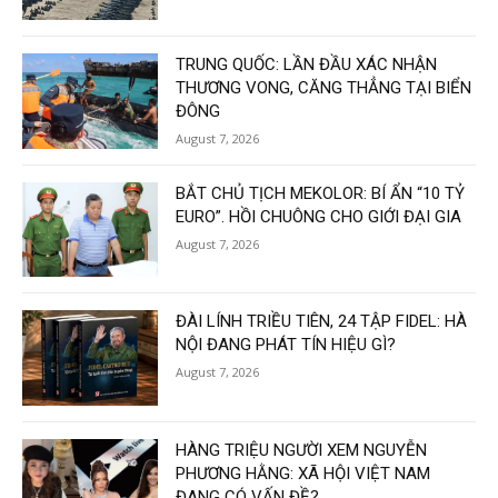
TRUNG QUỐC: LẦN ĐẦU XÁC NHẬN
THƯƠNG VONG, CĂNG THẲNG TẠI BIỂN
ĐÔNG
August 7, 2026
BẮT CHỦ TỊCH MEKOLOR: BÍ ẨN “10 TỶ
EURO”. HỒI CHUÔNG CHO GIỚI ĐẠI GIA
August 7, 2026
ĐÀI LÍNH TRIỀU TIÊN, 24 TẬP FIDEL: HÀ
NỘI ĐANG PHÁT TÍN HIỆU GÌ?
August 7, 2026
HÀNG TRIỆU NGƯỜI XEM NGUYỄN
PHƯƠNG HẰNG: XÃ HỘI VIỆT NAM
ĐANG CÓ VẤN ĐỀ?