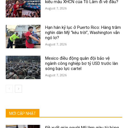
kiểu mẫu XHCN của Tô Lâm đi về đâu?
August 7, 2026
Hạn hán kỷ lục ở Puerto Rico: Hàng trăm
nghìn dân Mỹ “kêu trời”, Washington vẫn
ngó lơ?
August 7, 2026
Mexico điều động quân đội bảo vệ
ngành công nghiệp bơ tỷ USD trước làn
sóng bạo lực cartel
August 7, 2026
MỚI CẬP NHẬT
Đề xuất giúp người Mỹ làm giàu từ bùng