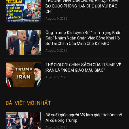
THƯỢNG VIỆN DÂN CHỦ ĐƯA LUẬT CẤM
BỘ QUỐC PHÒNG HẠN CHẾ ĐỐI VỚI BÁO
CHÍ
August 6, 2026
Ông Trump Đã Tuyên Bố “Tình Trạng Khẩn
Cấp” Nhằm Ngăn Chặn Việc Công Khai Hồ
Sơ Tài Chính Của Mình Cho Đài BBC
August 5, 2026
THẾ GIỚI GỌI CHÍNH SÁCH CỦA TRUMP VỀ
IRAN LÀ “NGOẠI GIAO MẪU GIÁO”
August 5, 2026
BÀI VIẾT MỚI NHẤT
Đề xuất giúp người Mỹ làm giàu từ bùng nổ
AI của ông Trump
August 8, 2026