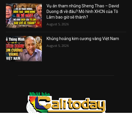
Vụ án tham nhũng Sheng Thao – David
Duong đi về đâu? Mô hình XHCN của Tô
Lâm bao giờ sẽ thành?
August 5, 2026
Khủng hoảng kim cương vàng Việt Nam
August 5, 2026