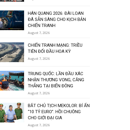
HÁN QUANG 2026: ĐÀI LOAN
ĐÃ SẴN SÀNG CHO KỊCH BẢN
CHIẾN TRANH
August 7, 2026
CHIẾN TRANH MẠNG: TRIỀU
TIÊN ĐỐI ĐẦU HOA KỲ
August 7, 2026
TRUNG QUỐC: LẦN ĐẦU XÁC
NHẬN THƯƠNG VONG, CĂNG
THẲNG TẠI BIỂN ĐÔNG
August 7, 2026
BẮT CHỦ TỊCH MEKOLOR: BÍ ẨN
“10 TỶ EURO”. HỒI CHUÔNG
CHO GIỚI ĐẠI GIA
August 7, 2026