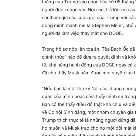
thắng của Trump vào cuộc bầu cử 05 tháng
người được chọn vào Nội các, trả lời các c
chí tham gia các cuộc gọi của Trump với cá
đồng minh mạnh mẽ là Stephen Miller, phó c
người đã làm việc thay mặt cho DOGE.
Trong hồ sơ nộp lên tòa án, Tòa Bạch Ốc đ
chính thức” nào để đưa ra quyết định và khô
tế, khả năng hành động của DOGE ngay cả kh
đã cho thấy Musk nắm được mọi quyền lực tr
“Nếu bạn là một thư ký Nội các chung chung
quan của mình hoặc cảm thấy mình sẽ trông
Bạn có thể thấy điều đó thật khó chịu và đi
về Cơ hội Bình đẳng, một nhóm chuyên gia tư
Trump thích thực tế là những người đứng đầ
họ muốn và Musk trao cho họ một đôi mắt k
ông ấy có quyền điều hành nhánh hành pháp