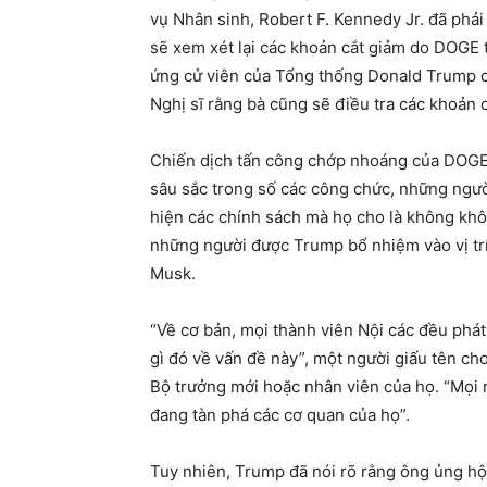
vụ Nhân sinh, Robert F. Kennedy Jr. đã phả
sẽ xem xét lại các khoản cắt giảm do DOGE 
ứng cử viên của Tổng thống Donald Trump c
Nghị sĩ rằng bà cũng sẽ điều tra các khoản c
Chiến dịch tấn công chớp nhoáng của DOGE t
sâu sắc trong số các công chức, những ngườ
hiện các chính sách mà họ cho là không kh
những người được Trump bổ nhiệm vào vị trí 
Musk.
“Về cơ bản, mọi thành viên Nội các đều phá
gì đó về vấn đề này”, một người giấu tên cho
Bộ trưởng mới hoặc nhân viên của họ. “Mọi n
đang tàn phá các cơ quan của họ”.
Tuy nhiên, Trump đã nói rõ rằng ông ủng h