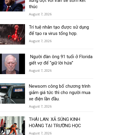
xung đột với Iran sẽ sớm kết
thúc
August 7, 2026
Trí tuệ nhân tạo được sử dụng
để tạo ra virus tổng hợp.
August 7, 2026
Người đàn ông 91 tuổi ở Florida
giết vợ để “giữ lời hứa”
August 7, 2026
Newsom công bố chương trình
giảm giá tức thì cho người mua
xe điện lần đầu.
August 7, 2026
THÁI LAN: XẢ SÚNG KINH
HOÀNG TẠI TRƯỜNG HỌC
August 7, 2026