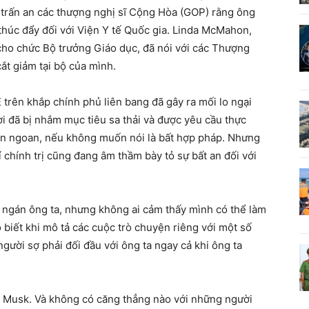
i trấn an các thượng nghị sĩ Cộng Hòa (GOP) rằng ông
thúc đẩy đối với Viện Y tế Quốc gia. Linda McMahon,
ho chức Bộ trưởng Giáo dục, đã nói với các Thượng
ắt giảm tại bộ của mình.
rên khắp chính phủ liên bang đã gây ra mối lo ngại
i đã bị nhắm mục tiêu sa thải và được yêu cầu thực
ôn ngoan, nếu không muốn nói là bất hợp pháp. Nhưng
chính trị cũng đang âm thầm bày tỏ sự bất an đối với
t ngán ông ta, nhưng không ai cảm thấy mình có thể làm
 biết khi mô tả các cuộc trò chuyện riêng với một số
gười sợ phải đối đầu với ông ta ngay cả khi ông ta
ộ Musk. Và không có căng thẳng nào với những người