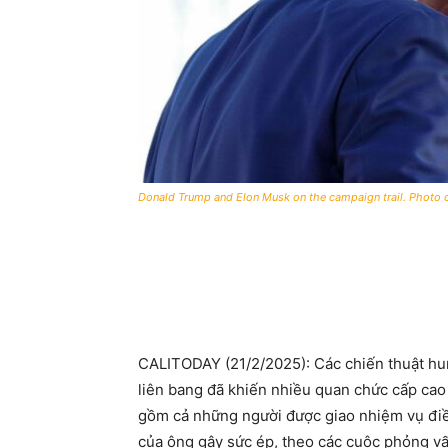
Donald Trump and Elon Musk on the campaign trail. Photo c
CALITODAY (21/2/2025): Các chiến thuật hu
liên bang đã khiến nhiều quan chức cấp cao
gồm cả những người được giao nhiệm vụ đi
của ông gây sức ép, theo các cuộc phỏng vấ