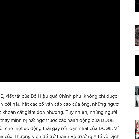
, viết tắt của Bộ Hiệu quả Chính phủ, không chỉ được
n bởi hầu hết các cố vấn cấp cao của ông, những người
 khoản cắt giảm đơn phương. Tuy nhiên, những người
thấy mình bị bất ngờ trước các hành động của DOGE
ời cho một số động thái gây rối loạn nhất của DOGE. Ví
ận của Thượng viện để trở thành Bộ trưởng Y tế và Dịch