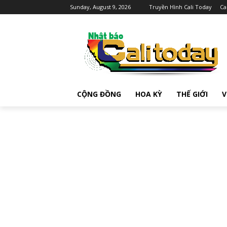
Sunday, August 9, 2026
Truyền Hình Cali Today
Ca
CỘNG ĐỒNG
HOA KỲ
THẾ GIỚI
V