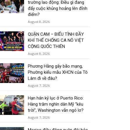
trường lao động: Điều gì đang
đẩy cuộc khủng hoảng lên đỉnh
điểm?
August 8, 2026
QUẬN CAM – BIỂU TÌNH ĐẦY
KHÍ THẾ CHỐNG CA NÔ VIỆT
CỘNG QUỐC THIÊN
August 8, 2026
Phương Hằng gây bão mạng,
Phường kiểu mẫu XHCN của Tô
Lâm đi về đâu?
August 7, 2026
Hạn hán kỷ lục ở Puerto Rico:
Hàng trăm nghìn dân Mỹ “kêu
trời”, Washington vẫn ngó lơ?
August 7, 2026