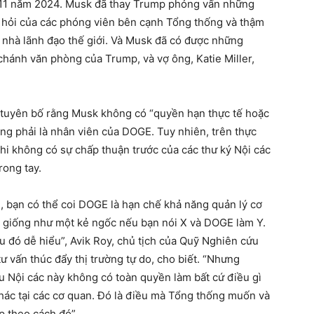
 11 năm 2024. Musk đã thay Trump phỏng vấn những
âu hỏi của các phóng viên bên cạnh Tổng thống và thậm
c nhà lãnh đạo thế giới. Và Musk đã có được những
hánh văn phòng của Trump, và vợ ông, Katie Miller,
ã tuyên bố rằng Musk không có “quyền hạn thực tế hoặc
ng phải là nhân viên của DOGE. Tuy nhiên, trên thực
i không có sự chấp thuận trước của các thư ký Nội các
ong tay.
, bạn có thể coi DOGE là hạn chế khả năng quản lý cơ
 giống như một kẻ ngốc nếu bạn nói X và DOGE làm Y.
ều đó dễ hiểu”, Avik Roy, chủ tịch của Quỹ Nghiên cứu
 vấn thúc đẩy thị trường tự do, cho biết. “Nhưng
u Nội các này không có toàn quyền làm bất cứ điều gì
hác tại các cơ quan. Đó là điều mà Tổng thống muốn và
 theo cách đó”.