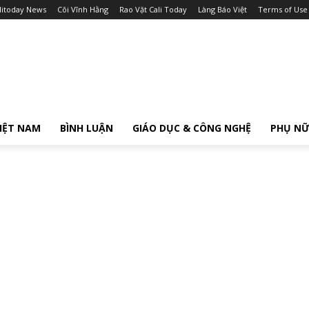
litoday News
Cõi Vĩnh Hằng
Rao Vặt Cali Today
Làng Báo Việt
Terms of Use
IỆT NAM
BÌNH LUẬN
GIÁO DỤC & CÔNG NGHỆ
PHỤ N