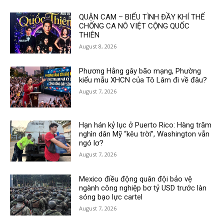
QUẬN CAM – BIỂU TÌNH ĐẦY KHÍ THẾ
CHỐNG CA NÔ VIỆT CỘNG QUỐC
THIÊN
August 8, 2026
Phương Hằng gây bão mạng, Phường
kiểu mẫu XHCN của Tô Lâm đi về đâu?
August 7, 2026
Hạn hán kỷ lục ở Puerto Rico: Hàng trăm
nghìn dân Mỹ “kêu trời”, Washington vẫn
ngó lơ?
August 7, 2026
Mexico điều động quân đội bảo vệ
ngành công nghiệp bơ tỷ USD trước làn
sóng bạo lực cartel
August 7, 2026