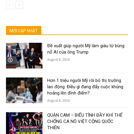
MỚI CẬP NHẬT
Đề xuất giúp người Mỹ làm giàu từ bùng
nổ AI của ông Trump
August 8, 2026
Hơn 1 triệu người Mỹ rời bỏ thị trường
lao động: Điều gì đang đẩy cuộc khủng
hoảng lên đỉnh điểm?
August 8, 2026
QUẬN CAM – BIỂU TÌNH ĐẦY KHÍ THẾ
CHỐNG CA NÔ VIỆT CỘNG QUỐC
THIÊN