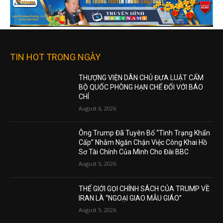
TIN HOT TRONG NGÀY
THƯỢNG VIỆN DÂN CHỦ ĐƯA LUẬT CẤM
BỘ QUỐC PHÒNG HẠN CHẾ ĐỐI VỚI BÁO
CHÍ
August 6, 2026
Ông Trump Đã Tuyên Bố “Tình Trạng Khẩn
Cấp” Nhằm Ngăn Chặn Việc Công Khai Hồ
Sơ Tài Chính Của Mình Cho Đài BBC
August 5, 2026
THẾ GIỚI GỌI CHÍNH SÁCH CỦA TRUMP VỀ
IRAN LÀ “NGOẠI GIAO MẪU GIÁO”
August 5, 2026