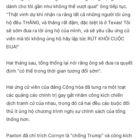
dành cho tôi gần như không thể vượt qua!” ông tiếp tục.
“Thật vinh dự khi nhận ra rằng tất cả những người tôi ủng
hộ đều THẮNG, và thắng rất đậm, đặc biệt là ở Texas! Tôi
sẽ sớm đưa ra lời ủng hộ của mình, và sẽ yêu cầu ứng cử
viên mà tôi không ủng hộ hãy lập tức RÚT KHỎI CUỘC
ĐUA!”
Hai tháng sau, tổng thống lại nói rằng ông sẽ đưa ra quyết
định “có thể trong thời gian tương đối sớm”.
Hai ứng cử viên của đảng Cộng hòa đã tung ra một loạt
các quảng cáo chính trị gay gắt nhằm công kích chiến
dịch tranh cử của nhau, trong đó cả hai đều cáo buộc đối
thủ ít ủng hộ chương trình nghị sự chính sách của tổng
thống hơn.
Paxton đã chỉ trích Cornyn là “chống Trump” và công kích