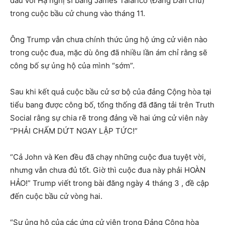
đầu với Hạ nghị sĩ bang James Talarico (Đảng Dân chủ)
trong cuộc bầu cử chung vào tháng 11.
Ông Trump vẫn chưa chính thức ủng hộ ứng cử viên nào
trong cuộc đua, mặc dù ông đã nhiều lần ám chỉ rằng sẽ
công bố sự ủng hộ của mình “sớm”.
Sau khi kết quả cuộc bầu cử sơ bộ của đảng Cộng hòa tại
tiểu bang được công bố, tổng thống đã đăng tải trên Truth
Social rằng sự chia rẽ trong đảng về hai ứng cử viên này
“PHẢI CHẤM DỨT NGAY LẬP TỨC!”
“Cả John và Ken đều đã chạy những cuộc đua tuyệt vời,
nhưng vẫn chưa đủ tốt. Giờ thì cuộc đua này phải HOÀN
HẢO!” Trump viết trong bài đăng ngày 4 tháng 3 , đề cập
đến cuộc bầu cử vòng hai.
“Sự ủng hộ của các ứng cử viên trong Đảng Cộng hòa