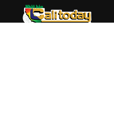
ABOUT US
Trang web
baocalitoday.com
là sản phẩm của Hệ Thống
Truyền Thông Cali Today
Tòa soạn: 1310 Tully Road #109, San Jose, CA 95122
Tel: (408) 482-6527
Contact us:
nam@baocalitoday.com
FOLLOW US