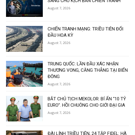
SÀNG CHO KỊCH BẢN CHIẾN TRANH
August 7, 2026
CHIẾN TRANH MẠNG: TRIỀU TIÊN ĐỐI
ĐẦU HOA KỲ
August 7, 2026
TRUNG QUỐC: LẦN ĐẦU XÁC NHẬN
THƯƠNG VONG, CĂNG THẲNG TẠI BIỂN
ĐÔNG
August 7, 2026
BẮT CHỦ TỊCH MEKOLOR: BÍ ẨN “10 TỶ
EURO”. HỒI CHUÔNG CHO GIỚI ĐẠI GIA
August 7, 2026
ĐÀI LÍNH TRIỀU TIÊN, 24 TẬP FIDEL: HÀ