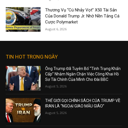
Thương Vụ “Cú Nhảy Vọt” X50 Tài Sản
Của Donald Trump Jr. Nhờ Nền Tảng Cá
Cược Polymarket
August 6, 2026
TIN HOT TRONG NGÀY
Ông Trump Đã Tuyên Bố “Tình Trạng Khẩn
Cấp” Nhằm Ngăn Chặn Việc Công Khai Hồ
Sơ Tài Chính Của Mình Cho Đài BBC
August 5, 2026
THẾ GIỚI GỌI CHÍNH SÁCH CỦA TRUMP VỀ
IRAN LÀ “NGOẠI GIAO MẪU GIÁO”
August 5, 2026