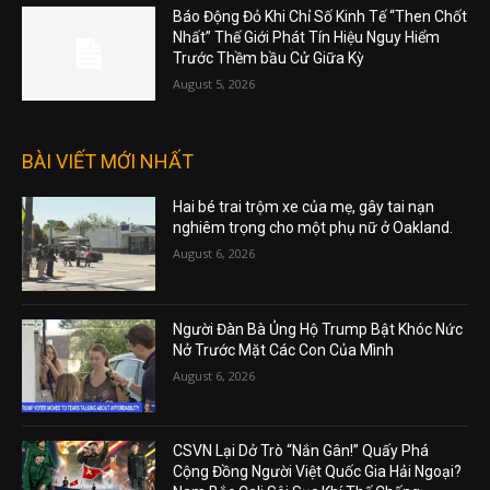
Báo Động Đỏ Khi Chỉ Số Kinh Tế “Then Chốt
Nhất” Thế Giới Phát Tín Hiệu Nguy Hiểm
Trước Thềm bầu Cử Giữa Kỳ
August 5, 2026
BÀI VIẾT MỚI NHẤT
Hai bé trai trộm xe của mẹ, gây tai nạn
nghiêm trọng cho một phụ nữ ở Oakland.
August 6, 2026
Người Đàn Bà Ủng Hộ Trump Bật Khóc Nức
Nở Trước Mặt Các Con Của Mình
August 6, 2026
CSVN Lại Dở Trò “Nắn Gân!” Quấy Phá
Cộng Đồng Người Việt Quốc Gia Hải Ngoại?