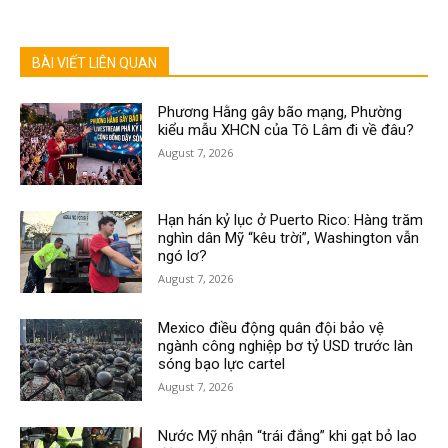
BÀI VIẾT LIÊN QUAN
Phương Hằng gây bão mạng, Phường
kiểu mẫu XHCN của Tô Lâm đi về đâu?
August 7, 2026
Hạn hán kỷ lục ở Puerto Rico: Hàng trăm
nghìn dân Mỹ “kêu trời”, Washington vẫn
ngó lơ?
August 7, 2026
Mexico điều động quân đội bảo vệ
ngành công nghiệp bơ tỷ USD trước làn
sóng bạo lực cartel
August 7, 2026
Nước Mỹ nhận “trái đắng” khi gạt bỏ lao