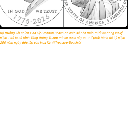
Bộ trưởng Tài chính Hoa Kỳ Brandon Beach đã chia sẻ bản thảo thiết kế đồng xu kỷ
niệm 1 đô la có hình Tổng thống Trump mà cơ quan này có thể phát hành để kỷ niệm
250 năm ngày độc lập của Hoa Kỳ. @TreasurerBeach/X