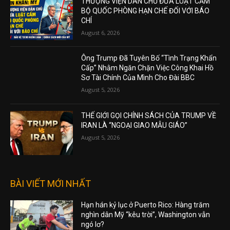
THƯỢNG VIỆN DÂN CHỦ ĐƯA LUẬT CẤM
BỘ QUỐC PHÒNG HẠN CHẾ ĐỐI VỚI BÁO
CHÍ
August 6, 2026
Ông Trump Đã Tuyên Bố “Tình Trạng Khẩn
Cấp” Nhằm Ngăn Chặn Việc Công Khai Hồ
Sơ Tài Chính Của Mình Cho Đài BBC
August 5, 2026
THẾ GIỚI GỌI CHÍNH SÁCH CỦA TRUMP VỀ
IRAN LÀ “NGOẠI GIAO MẪU GIÁO”
August 5, 2026
BÀI VIẾT MỚI NHẤT
Hạn hán kỷ lục ở Puerto Rico: Hàng trăm
nghìn dân Mỹ “kêu trời”, Washington vẫn
ngó lơ?