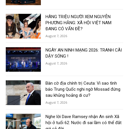
HÀNG TRIỆU NGƯỜI XEM NGUYỄN
PHƯƠNG HẰNG: XÃ HỘI VIỆT NAM
ĐANG CÓ VẤN ĐỀ?
August 7, 2026
NGÀY AN NINH MẠNG 2026: TRANH CÃI
DẬY SÓNG !
August 7, 2026
Bàn cờ địa chính trị Ceuta: Vì sao tình
báo Trung Quốc nghi ngờ Mossad đứng
sau khủng hoảng di cư?
August 7, 2026
Nghe lời Dave Ramsey nhận An sinh Xã
hội ở tuổi 62: Nước đi sai lầm có thể đắt
giá cả đời