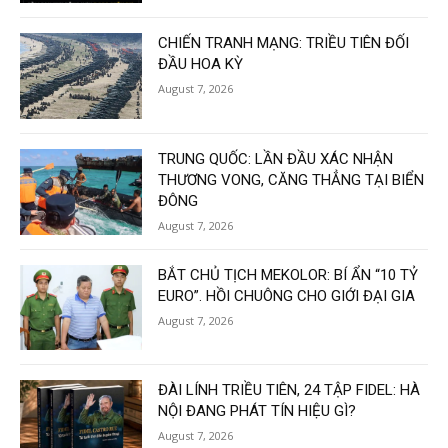
CHIẾN TRANH MẠNG: TRIỀU TIÊN ĐỐI
ĐẦU HOA KỲ
August 7, 2026
TRUNG QUỐC: LẦN ĐẦU XÁC NHẬN
THƯƠNG VONG, CĂNG THẲNG TẠI BIỂN
ĐÔNG
August 7, 2026
BẮT CHỦ TỊCH MEKOLOR: BÍ ẨN “10 TỶ
EURO”. HỒI CHUÔNG CHO GIỚI ĐẠI GIA
August 7, 2026
ĐÀI LÍNH TRIỀU TIÊN, 24 TẬP FIDEL: HÀ
NỘI ĐANG PHÁT TÍN HIỆU GÌ?
August 7, 2026