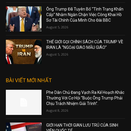
Ông Trump Đã Tuyên Bố “Tình Trạng Khẩn
Cấp” Nhằm Ngăn Chặn Việc Công Khai Hồ
Sơ Tài Chính Của Mình Cho Đài BBC
August 5, 2026
THẾ GIỚI GỌI CHÍNH SÁCH CỦA TRUMP VỀ
IRAN LÀ “NGOẠI GIAO MẪU GIÁO”
August 5, 2026
BÀI VIẾT MỚI NHẤT
Phe Dân Chủ Đang Vạch Ra Kế Hoạch Khác
Thường Với Cơ Hội “Buộc Ông Trump Phải
Chịu Trách Nhiệm Giải Trình”.
August 8, 2026
GIỚI HẠN THỜI GIAN LƯU TRÚ CỦA SINH
VIÊN QUỐC TẾ