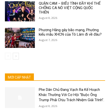
QUẬN CAM – BIỂU TÌNH ĐẦY KHÍ THẾ
CHỐNG CA NÔ VIỆT CỘNG QUỐC
THIÊN
August 8, 2026
Phương Hằng gây bão mạng, Phường
kiểu mẫu XHCN của Tô Lâm đi về đâu?
August 7, 2026
MỚI CẬP NHẬT
Phe Dân Chủ Đang Vạch Ra Kế Hoạch
Khác Thường Với Cơ Hội “Buộc Ông
Trump Phải Chịu Trách Nhiệm Giải Trình”.
August 8, 2026