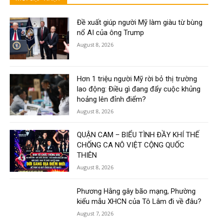
Đề xuất giúp người Mỹ làm giàu từ bùng
nổ AI của ông Trump
August 8, 2026
Hơn 1 triệu người Mỹ rời bỏ thị trường
lao động: Điều gì đang đẩy cuộc khủng
hoảng lên đỉnh điểm?
August 8, 2026
QUẬN CAM – BIỂU TÌNH ĐẦY KHÍ THẾ
CHỐNG CA NÔ VIỆT CỘNG QUỐC
THIÊN
August 8, 2026
Phương Hằng gây bão mạng, Phường
kiểu mẫu XHCN của Tô Lâm đi về đâu?
August 7, 2026