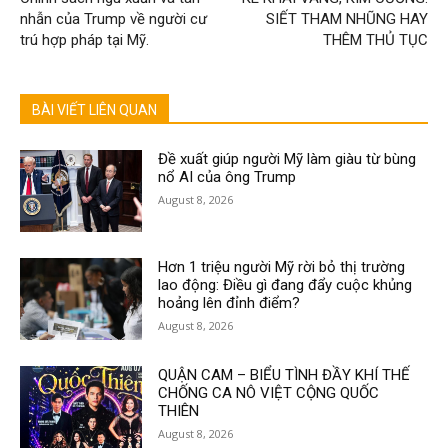
nhẫn của Trump về người cư
SIẾT THAM NHŨNG HAY
trú hợp pháp tại Mỹ.
THÊM THỦ TỤC
BÀI VIẾT LIÊN QUAN
Đề xuất giúp người Mỹ làm giàu từ bùng
nổ AI của ông Trump
August 8, 2026
Hơn 1 triệu người Mỹ rời bỏ thị trường
lao động: Điều gì đang đẩy cuộc khủng
hoảng lên đỉnh điểm?
August 8, 2026
QUẬN CAM – BIỂU TÌNH ĐẦY KHÍ THẾ
CHỐNG CA NÔ VIỆT CỘNG QUỐC
THIÊN
August 8, 2026