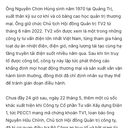
Ông Nguyễn Chơn Hùng sinh năm 1970 tại Quảng Trị,
xuất thân kỹ sư cơ khí và có bằng cao học quản trị thương
mại. Ông giữ chức Chủ tịch Hội đồng Quản trị TV2 từ
tháng 6 năm 2022. TV2 vốn được xem là một trong những
công ty tư vấn điện lớn nhất Việt Nam, từng tham gia hàng
loạt dự án nhiệt điện, điện gió, năng lượng tái tạo cùng hạ
tầng truyền tải điện suốt nhiều năm qua. Sau khi tin truy
tố được công bố, công ty này lập tức phát thông cáo
khẳng định mọi hoạt động thương mại và sản xuất vẫn vận
hành bình thường, đồng thời đã chỉ định nhân sự thay thế
để tránh gián đoạn điều hành.
Chưa đầy 24 giờ sau, ngày 22 tháng 5, thêm một cú sốc
khác xuất hiện khi Công ty Cổ phần Tư vấn Xây dựng Điện
1, tức PECC1 mang mã chứng khoán TV1, loan báo ông
Nguyễn Hữu Chỉnh, Chủ tịch Hội đồng Quản trị công ty,
đã bị cơ quan điều tra Bộ Công an truy tố và bắt giam từ