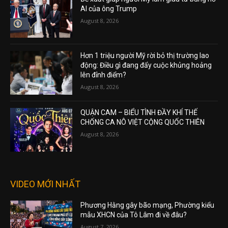
AI của ông Trump
August 8, 2026
Hơn 1 triệu người Mỹ rời bỏ thị trường lao
động: Điều gì đang đẩy cuộc khủng hoảng
lên đỉnh điểm?
August 8, 2026
QUẬN CAM – BIỂU TÌNH ĐẦY KHÍ THẾ
CHỐNG CA NÔ VIỆT CỘNG QUỐC THIÊN
August 8, 2026
VIDEO MỚI NHẤT
Phương Hằng gây bão mạng, Phường kiểu
mẫu XHCN của Tô Lâm đi về đâu?
August 7, 2026