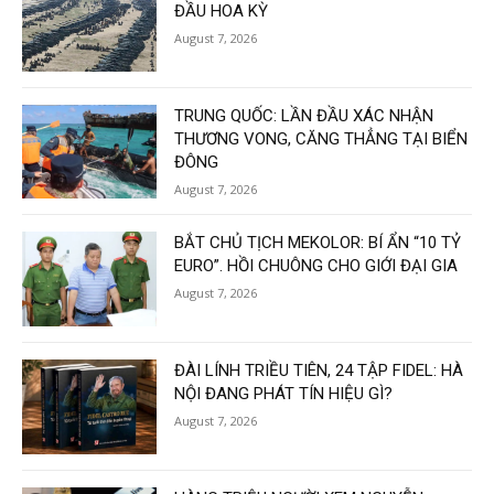
ĐẦU HOA KỲ
August 7, 2026
TRUNG QUỐC: LẦN ĐẦU XÁC NHẬN
THƯƠNG VONG, CĂNG THẲNG TẠI BIỂN
ĐÔNG
August 7, 2026
BẮT CHỦ TỊCH MEKOLOR: BÍ ẨN “10 TỶ
EURO”. HỒI CHUÔNG CHO GIỚI ĐẠI GIA
August 7, 2026
ĐÀI LÍNH TRIỀU TIÊN, 24 TẬP FIDEL: HÀ
NỘI ĐANG PHÁT TÍN HIỆU GÌ?
August 7, 2026