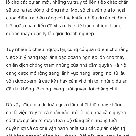
lồ cho các dự án mới, những vụ truy tố liên tiếp chắc chắn
sẽ tạo ra tác động không nhỏ. Một số chuyên gia lo ngại
cuộc điều tra diện rộng có thể khiến nhiều dự án bị đình
trệ hoặc chậm tiến độ vì tâm lý e dè trách nhiệm trong
guồng máy quản lý lẫn giới doanh nghiệp.
Tuy nhiên ở chiều ngược lại, cũng có quan điểm cho rằng
việc xử lý hàng loạt lãnh đạo doanh nghiệp lớn cho thấy
chiến dịch chống tham nhũng của nhà cầm quyền Hà Nội
đang được mở rộng sang lãnh vực năng lượng, nơi từ lâu
vốn được xem là cực kỳ nhạy cảm vì dính tới những dự án
đầu tư khổng lồ cùng mạng lưới quyền lợi chằng chịt.
Dù vậy, điều mà dư luận quan tâm nhất hiện nay không
chỉ là việc truy tố cá nhân nào, mà là liệu nhà cầm quyền
có thực sự làm rõ được toàn bộ dòng tiền, mạng lưới
quyền lợi và cơ chế vận hành phía sau các dự án điện trị