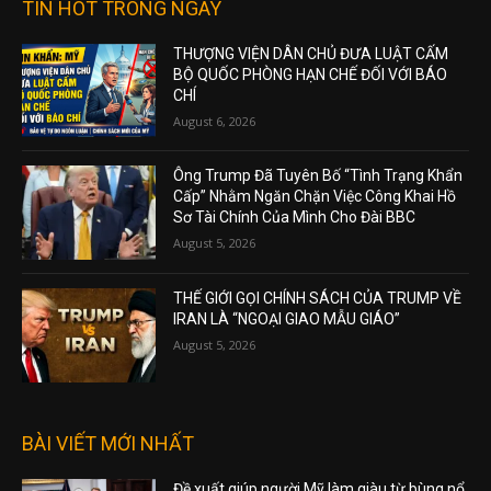
TIN HOT TRONG NGÀY
THƯỢNG VIỆN DÂN CHỦ ĐƯA LUẬT CẤM
BỘ QUỐC PHÒNG HẠN CHẾ ĐỐI VỚI BÁO
CHÍ
August 6, 2026
Ông Trump Đã Tuyên Bố “Tình Trạng Khẩn
Cấp” Nhằm Ngăn Chặn Việc Công Khai Hồ
Sơ Tài Chính Của Mình Cho Đài BBC
August 5, 2026
THẾ GIỚI GỌI CHÍNH SÁCH CỦA TRUMP VỀ
IRAN LÀ “NGOẠI GIAO MẪU GIÁO”
August 5, 2026
BÀI VIẾT MỚI NHẤT
Đề xuất giúp người Mỹ làm giàu từ bùng nổ